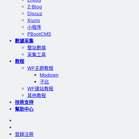
Z-Blog
Discuz
Xiuno
小程序
PBootCMS
數據采集
整站數據
采集工具
教程
WP主題教程
Modown
子比
WP建站教程
其他教程
技術支持
幫助中心
登錄
注冊