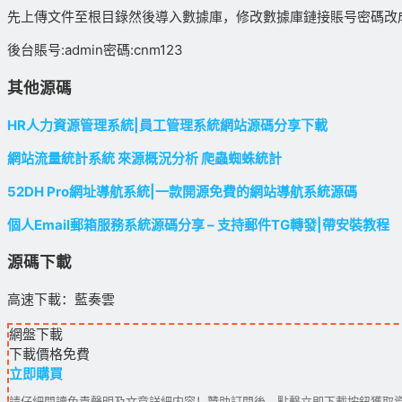
先上傳文件至根目錄然後導入數據庫，修改數據庫鏈接賬号密碼改
後台賬号:admin密碼:cnm123
其他源碼
HR人力資源管理系統|員工管理系統網站源碼分享下載
網站流量統計系統 來源概況分析 爬蟲蜘蛛統計
52DH Pro網址導航系統|一款開源免費的網站導航系統源碼
個人Email郵箱服務系統源碼分享 – 支持郵件TG轉發|帶安裝教程
源碼下載
高速下載：藍奏雲
網盤下載
下載價格
免費
立即購買
請仔細閱讀免責聲明及文章詳細内容！贊助訂閱後，點擊立即下載按鈕獲取資