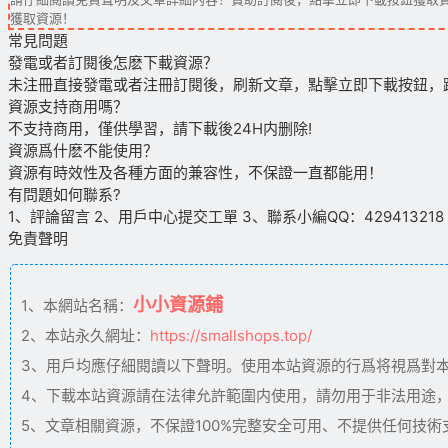
獲取資源！
常見問題
發電或者訂閱後怎麽下載資源？
未注冊直接發電或者注冊訂閱後，刷新文章，點擊立即下載按鈕，
資源支持商用嗎？
不支持商用，僅供學習，請下載後24H内删除!
資源爲什麽不能使用？
資源有時效性及各種方面的兼容性，不保證一直都能用！
有問題如何聯系?
1、評論留言 2、用戶中心提交工單 3、聯系小編QQ：429413218（09
免責聲明
小小資源鋪
1、本網站名稱：
2、本站永久網址：
https://smallshops.top/
3、用戶均應仔細閱讀以下聲明。使用本站資源的行爲将視爲對
4、下載本站資源請在法律允許範圍内使用，請勿用于非法用途
5、文章相關資源，不保證100%完整安全可用、不提供任何技