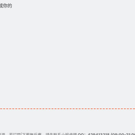
成你的
源。若訂閱|下載無反應，請先聯系小編處理
QQ：429413218 (09:00-21:0