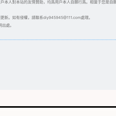
用戶本人對本站的友情贊助，均爲用戶本人自願行爲。相當于您是自
如有侵權，請聯系diy945945@111.com處理。
明出處。