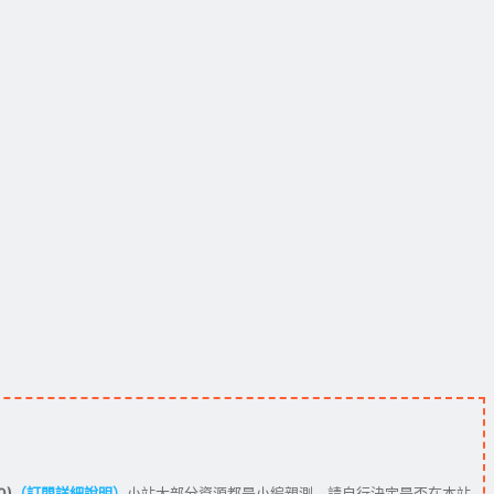
0)
（訂閱詳細說明）
小站大部分資源都是小編親測，請自行決定是否在本站