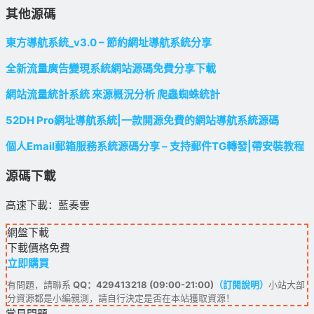
其他源碼
東方導航系統_v3.0 – 節約網址導航系統分享
全新流量廣告變現系統網站源碼免費分享下載
網站流量統計系統 來源概況分析 爬蟲蜘蛛統計
52DH Pro網址導航系統|一款開源免費的網站導航系統源碼
個人Email郵箱服務系統源碼分享 – 支持郵件TG轉發|帶安裝教程
源碼下載
高速下載：藍奏雲
網盤下載
下載價格
免費
立即購買
有問題，請聯系
QQ：429413218 (09:00-21:00)
（訂閱說明）
小站大部
分資源都是小編親測，請自行決定是否在本站獲取資源！
常見問題