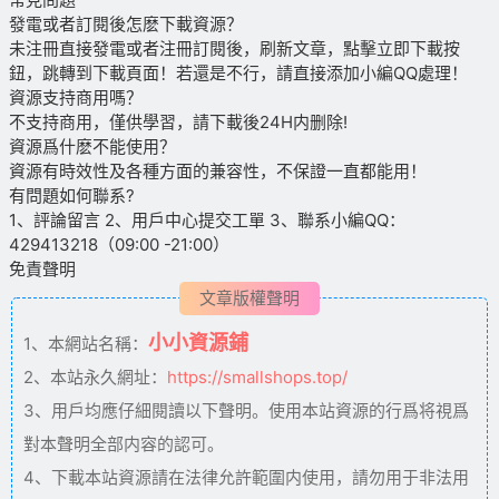
發電或者訂閱後怎麽下載資源？
未注冊直接發電或者注冊訂閱後，刷新文章，點擊立即下載按
鈕，跳轉到下載頁面！若還是不行，請直接添加小編QQ處理！
資源支持商用嗎？
不支持商用，僅供學習，請下載後24H内删除!
資源爲什麽不能使用？
資源有時效性及各種方面的兼容性，不保證一直都能用！
有問題如何聯系?
1、評論留言 2、用戶中心提交工單 3、聯系小編QQ：
429413218（09:00 -21:00）
免責聲明
文章版權聲明
小小資源鋪
1、本網站名稱：
2、本站永久網址：
https://smallshops.top/
3、用戶均應仔細閱讀以下聲明。使用本站資源的行爲将視爲
對本聲明全部内容的認可。
4、下載本站資源請在法律允許範圍内使用，請勿用于非法用