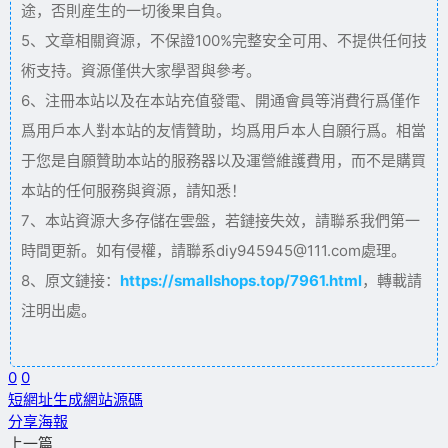
途，否則産生的一切後果自負。
5、文章相關資源，不保證100%完整安全可用、不提供任何技
術支持。資源僅供大家學習與參考。
6、注冊本站以及在本站充值發電、開通會員等消費行爲僅作
爲用戶本人對本站的友情贊助，均爲用戶本人自願行爲。相當
于您是自願贊助本站的服務器以及運營維護費用，而不是購買
本站的任何服務與資源，請知悉！
7、本站資源大多存儲在雲盤，若鏈接失效，請聯系我們第一
時間更新。如有侵權，請聯系diy945945@111.com處理。
8、原文鏈接：
https://smallshops.top/7961.html
，轉載請
注明出處。
0
0
短網址生成
網站源碼
分享海報
上一篇