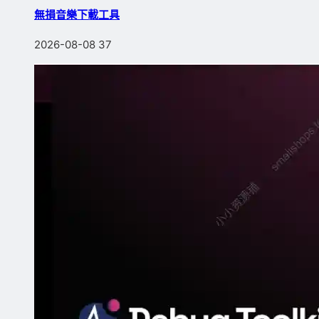
無損音樂下載工具
2026-08-08
37