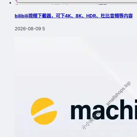
bilibili視頻下載器，可下4K、8K、HDR、杜比音頻等内容
2026-08-09
5