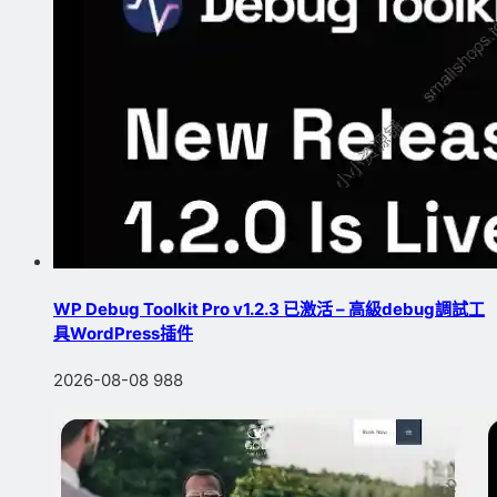
WP Debug Toolkit Pro v1.2.3 已激活 – 高級debug調試工
具WordPress插件
2026-08-08
988