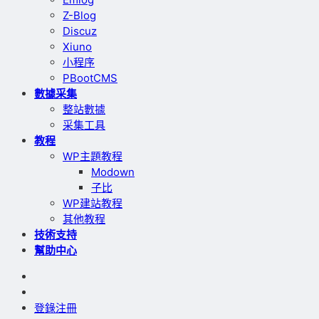
Z-Blog
Discuz
Xiuno
小程序
PBootCMS
數據采集
整站數據
采集工具
教程
WP主題教程
Modown
子比
WP建站教程
其他教程
技術支持
幫助中心
登錄
注冊