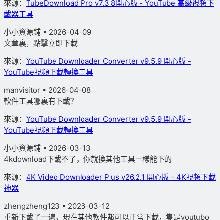
來源：
TubeDownload Pro v7.3.8開心版 - YouTube 高級視頻下
載器工具
小小資源鋪
• 2026-04-09
文章裏，點擊立即下載
來源：
YouTube Downloader Converter v9.5.9 開心版 -
YouTube視頻下載轉換工具
manvisitor • 2026-04-08
軟件工具哪裏有下載？
來源：
YouTube Downloader Converter v9.5.9 開心版 -
YouTube視頻下載轉換工具
小小資源鋪
• 2026-03-13
4kdownload下載不了，你就換其他工具一樣能下的
來源：
4K Video Downloader Plus v26.2.1 開心版 - 4K視頻下載
神器
zhengzheng123 • 2026-03-12
重新下載了一遍，現在其他軟件都可以正常下載，隻是youtubo