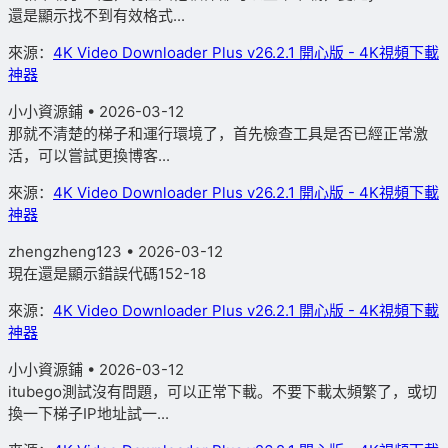
還是顯示找不到有效格式...
來源：
4K Video Downloader Plus v26.2.1 開心版 - 4K視頻下載
神器
小小資源鋪
• 2026-03-12
那就不清楚的梯子和運行環境了，首先檢查工具是否已經正常激
活，可以嘗試更換博客...
來源：
4K Video Downloader Plus v26.2.1 開心版 - 4K視頻下載
神器
zhengzheng123 • 2026-03-12
現在還是顯示錯誤代碼152-18
來源：
4K Video Downloader Plus v26.2.1 開心版 - 4K視頻下載
神器
小小資源鋪
• 2026-03-12
itubego測試沒有問題，可以正常下載。不要下載太頻繁了，或切
換一下梯子IP地址試一...