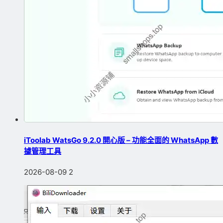
iToolab WatsGo 9.2.0 開心版 – 功能全面的 WhatsApp 數
據管理工具
2026-08-09
2