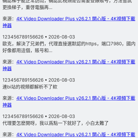
确認梯子能正常訪問，确認此視頻是否需要登錄賬号，方法嘗試
更換梯子，重啓電腦再...
來源：
4K Video Downloader Plus v26.2.1 開心版 - 4K視頻下載
神器
123456789156626
• 2026-08-03
歐克，解決了兄弟們，代理直接選默認的https，端口7980，國内
好像都用這個，賬号和...
來源：
4K Video Downloader Plus v26.2.1 開心版 - 4K視頻下載
神器
123456789156626
• 2026-08-03
連bi站的視頻都解析不了欸
來源：
4K Video Downloader Plus v26.2.1 開心版 - 4K視頻下載
神器
123456789156626
• 2026-08-03
代理要怎麽開呀，我以爲點一下就好了，小白太難了
來源：
4K Video Downloader Plus v26.2.1 開心版 - 4K視頻下載