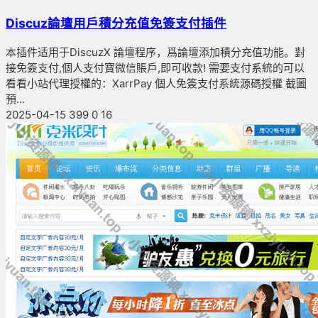
Discuz論壇用戶積分充值免簽支付插件
本插件适用于DiscuzX 論壇程序，爲論壇添加積分充值功能。對
接免簽支付,個人支付寶微信賬戶,即可收款! 需要支付系統的可以
看看小站代理授權的：XarrPay 個人免簽支付系統源碼授權 截圖
預...
2025-04-15
399
0
16