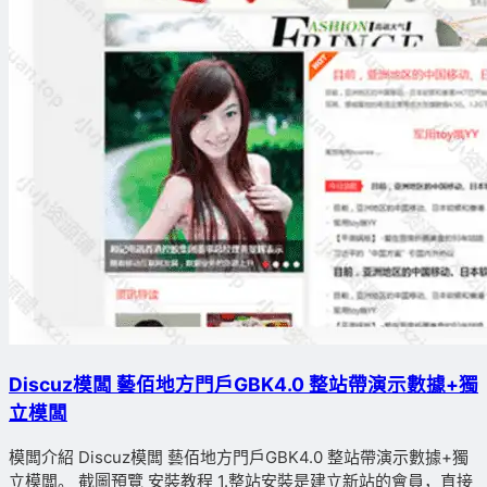
Discuz模闆 藝佰地方門戶GBK4.0 整站帶演示數據+獨
立模闆
模闆介紹 Discuz模闆 藝佰地方門戶GBK4.0 整站帶演示數據+獨
立模闆。 截圖預覽 安裝教程 1.整站安裝是建立新站的會員，直接