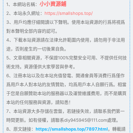
小小資源鋪
1、本網站名稱：
2、本站永久網址：
https://smallshops.top/
3、用戶均應仔細閱讀以下聲明。使用本站資源的行爲将視爲
對本聲明全部内容的認可。
4、下載本站資源請在法律允許範圍内使用，請勿用于非法用
途，否則産生的一切後果自負。
5、文章相關資源，不保證100%完整安全可用、不提供任何技
術支持。資源僅供大家學習與參考。
6、注冊本站以及在本站充值發電、開通會員等消費行爲僅作
爲用戶本人對本站的友情贊助，均爲用戶本人自願行爲。相當
于您是自願贊助本站的服務器以及運營維護費用，而不是購買
本站的任何服務與資源，請知悉！
7、本站資源大多存儲在雲盤，若鏈接失效，請聯系我們第一
時間更新。如有侵權，請聯系diy945945@111.com處理。
8、原文鏈接：
https://smallshops.top/7897.html
，轉載請