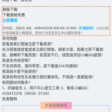
網盤下載
下載價格
免費
立即購買
有問題，請聯系
QQ：429413218 (09:00-21:00)
（訂閱說明）
小站大部
分資源都是小編親測，請自行決定是否在本站獲取資源！
常見問題
發電或者訂閱後怎麽下載資源？
未注冊直接發電或者注冊訂閱後，刷新文章，點擊立即下載按
鈕，跳轉到下載頁面！若還是不行，請直接添加小編QQ處理！
資源支持商用嗎？
不支持商用，僅供學習，請下載後24H内删除!
資源爲什麽不能使用？
資源有時效性及各種方面的兼容性，不保證一直都能用！
有問題如何聯系?
1、評論留言 2、用戶中心提交工單 3、聯系小編QQ：
429413218（09:00 -21:00）
免責聲明
文章版權聲明