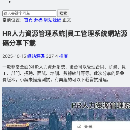
搜索
當前位置：
首頁
源碼
網站源碼
正文
HR人力資源管理系統|員工管理系統網站源
碼分享下載
2025-10-15
網站源碼
327
4
推廣
一款非常全面的HR人力資源系統，後台可以管理合同、薪資、員
工、部門、招聘、面試、培訓、數據統計等等。此次分享的是免
費版本，小編未搭建測試，有興趣的可以下載嘗試搭建。