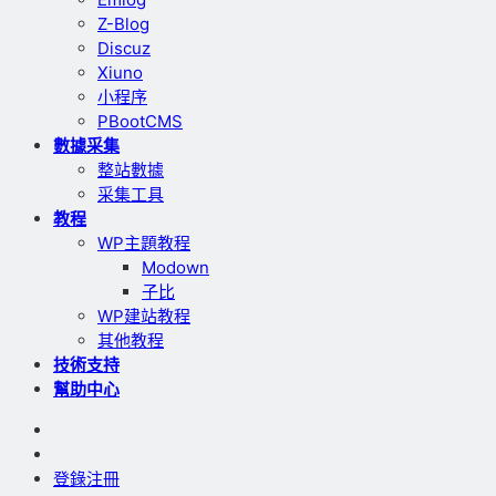
Z-Blog
Discuz
Xiuno
小程序
PBootCMS
數據采集
整站數據
采集工具
教程
WP主題教程
Modown
子比
WP建站教程
其他教程
技術支持
幫助中心
登錄
注冊