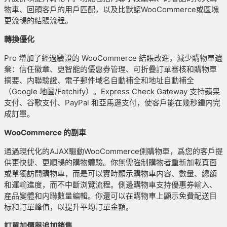
物車、回頭客戶的用戶匹配，以及比默認WooCommerce或區塊
更流暢的結賬流程。
轉換優化
Pro 增加了經過驗證的 WooCommerce 結賬改進，減少購物車遺
棄：信任徽章、更智能的優惠券管理、可折疊訂單審核和購物車
摘要、内聯驗證、電子郵件域名自動補全和地址自動補全
（Google 地圖/Fetchify）。Express Check Gateway 支持蘋果
支付、谷歌支付、PayPal 和亞馬遜支付，使客戶能在幾秒鍾内完
成訂單。
WooCommerce 的副車
通過現代化的AJAX驅動WooCommerce側購物車，爲您的客戶提
供更快捷、更順暢的購物體驗。你無需強制購物者重新加載頁面
或單獨訪問購物車，而是可以實時顯示購物車内容、數量、總額
和運輸進度，而不中斷浏覽流程。側邊購物車支持優惠券輸入、
産品變體和内聯數量編輯。你還可以在購物車上顯示免費配送目
标和訂單峰值，以提升平均訂單金額。
訂單加價與追加銷售