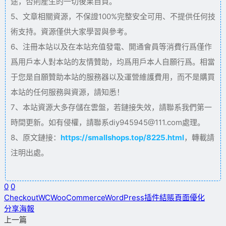
途，否則産生的一切後果自負。
5、文章相關資源，不保證100%完整安全可用、不提供任何技
術支持。資源僅供大家學習與參考。
6、注冊本站以及在本站充值發電、開通會員等消費行爲僅作
爲用戶本人對本站的友情贊助，均爲用戶本人自願行爲。相當
于您是自願贊助本站的服務器以及運營維護費用，而不是購買
本站的任何服務與資源，請知悉！
7、本站資源大多存儲在雲盤，若鏈接失效，請聯系我們第一
時間更新。如有侵權，請聯系diy945945@111.com處理。
8、原文鏈接：
https://smallshops.top/8225.html
，轉載請
注明出處。
0
0
CheckoutWC
WooCommerce
WordPress插件
結賬頁面優化
分享海報
上一篇