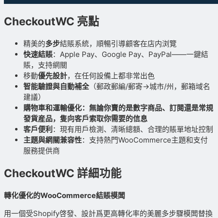
CheckoutWC 亮點
精美的
多步
結賬系統，順暢引導顧客在店内浏覽
快速結賬
：Apple Pay、Google Pay、PayPal——一鍵結
賬，支持網關
移動
優先設計
，在任何設備上都非常出色
智能驗證與自動補全
（郵政郵編/郵寄
→
城市/州，郵箱域名
建議）
購物車和運輸優化
：無論你賣的是數字商品、訂閱還是常規
發貨産品，隻向客戶索取你需要的信息
客戶便利
：現有用戶檢測、清晰總額、合理的賬單地址控制
主題與網關兼容性
：支持熱門WooCommerce主題和支付
服務提供商
CheckoutWC 詳細功能
轉化優化的WooCommerce結賬模闆
用一個受Shopify啓發、設計爲更高轉化率的美麗多步驟模闆替換