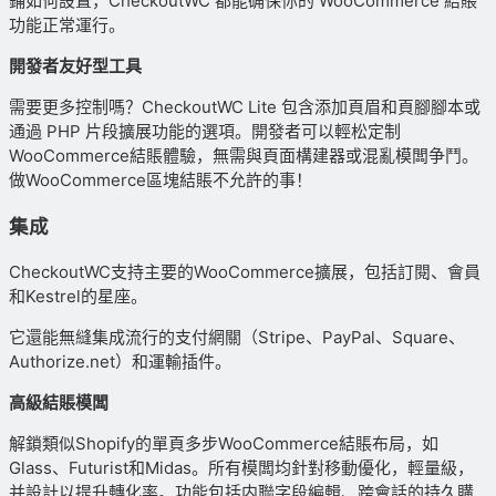
鋪如何設置，CheckoutWC 都能确保你的 WooCommerce 結賬
功能正常運行。
開發者友好型工具
需要更多控制嗎？CheckoutWC Lite 包含添加頁眉和頁腳腳本或
通過 PHP 片段擴展功能的選項。開發者可以輕松定制
WooCommerce結賬體驗，無需與頁面構建器或混亂模闆争鬥。
做WooCommerce區塊結賬不允許的事！
集成
CheckoutWC支持主要的WooCommerce擴展，包括訂閱、會員
和Kestrel的星座。
它還能無縫集成流行的支付網關（Stripe、PayPal、Square、
Authorize.net）和運輸插件。
高級結賬模闆
解鎖類似Shopify的單頁多步WooCommerce結賬布局，如
Glass、Futurist和Midas。所有模闆均針對移動優化，輕量級，
并設計以提升轉化率。功能包括内聯字段編輯、跨會話的持久購