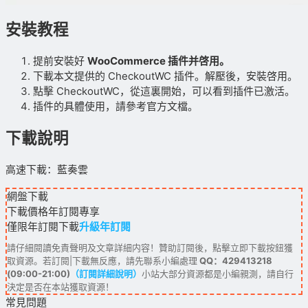
安裝教程
提前安裝好
WooCommerce 插件并啓用。
下載本文提供的 CheckoutWC 插件。解壓後，安裝啓用。
點擊 CheckoutWC，從這裏開始，可以看到插件已激活。
插件的具體使用，請參考官方文檔。
下載說明
高速下載：藍奏雲
網盤下載
下載價格
年訂閱
專享
僅限年訂閱下載
升級年訂閱
請仔細閱讀免責聲明及文章詳細内容！贊助訂閱後，點擊立即下載按鈕獲
取資源。若訂閱|下載無反應，請先聯系小編處理
QQ：429413218
(09:00-21:00)
（訂閱詳細說明）
小站大部分資源都是小編親測，請自行
決定是否在本站獲取資源！
常見問題