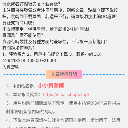
發電或者訂閱後怎麽下載資源？
未注冊直接發電或者注冊訂閱後，刷新文章，點擊立即下載按
鈕，跳轉到下載頁面！若還是不行，請直接添加小編QQ處理！
資源支持商用嗎？
不支持商用，僅供學習，請下載後24H内删除!
資源爲什麽不能使用？
資源有時效性及各種方面的兼容性，不保證一直都能用！
有問題如何聯系?
1、評論留言 2、用戶中心提交工單 3、聯系小編QQ：
429413218（09:00 -21:00）
免責聲明
文章版權聲明
小小資源鋪
1、本網站名稱：
2、本站永久網址：
https://smallshops.top/
3、用戶均應仔細閱讀以下聲明。使用本站資源的行爲将視爲
對本聲明全部内容的認可。
4、下載本站資源請在法律允許範圍内使用，請勿用于非法用