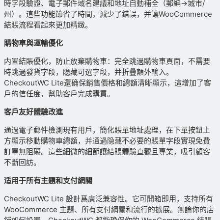
時字段驗證、電子郵件域名建議和地址自動補全（郵編
→
城市/
州）。這些功能節省了時間，減少了錯誤，并讓WooCommerce
結賬流程看起來更加精緻。
購物車與運輸優化
内置結賬優化，防止放棄購物車：完全跳過購物車頁面，不需要
時跳過發貨字段，隐藏可選字段，并折疊額外輸入。
CheckoutWC Lite還确保銷售價格和總額清晰顯示，這增加了客
戶的信任度，幫助客戶完成購買。
客戶友好體驗改進
通過電子郵件檢測現有用戶，簡化賬單地址處理，在下單按鈕上
方顯示移動購物車總額，并通過隐藏不必要的賬單字段實現免費
訂單無阻礙。這些細微的細節讓結賬體驗直觀且專業，吸引顧客
不斷回訪。
适用于所有主題和支付網關
CheckoutWC Lite 設計爲廣泛兼容性。它可開箱即用，支持所有
WooCommerce 主題、所有支付網關和流行的擴展。無論你的店