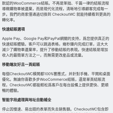
默認的WooCommerce結賬。不再是笨拙、千篇一律的結賬流程
導緻購物車被遺棄，而是現代化流程，清晰地引導顧客完成每一
步。我們的商家僅通過切換到 CheckoutWC 就能持續看到更高的
轉化率。
快速結賬選項
Apple Pay、Google Pay和PayPal網關的支持，爲您提供真正的
快速結賬體驗。客戶可以跳過表格，幾秒鍾内完成訂單，這大大
減少了購物車遺棄率，提升了移動結賬的表現。快速結賬是增加
收入的最簡單方法之一，而無需更改産品或流量。
移動端友好且一頁結賬
每個CheckoutWC模闆都100%響應式，并針對手機、平闆和桌面
優化。無論你喜歡多步WooCommerce結賬，還是單頁結賬流
程，CheckoutWC都能輕松爲客戶在每台設備上提供更快、更順
暢的體驗。
智能字段處理與地址自動補全
停止因慢速、易出錯的表單而失去銷售額。CheckoutWC包含即