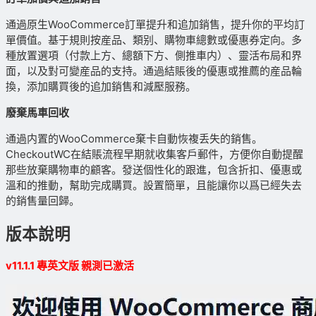
通過原生WooCommerce訂單提升和追加銷售，提升你的平均訂
單價值。基于規則按産品、類别、購物車總數或優惠券定向。多
種放置選項（付款上方、總額下方、側推車内）、靈活布局和界
面，以及對可變産品的支持。通過結賬後的優惠或推薦的産品輪
換，添加購買後的追加銷售和減壓服務。
廢棄馬車回收
通過内置的WooCommerce棄卡自動恢複丢失的銷售。
CheckoutWC在結賬流程早期就收集客戶郵件，方便你自動提醒
那些放棄購物車的顧客。發送個性化的跟進，包含折扣、優惠或
溫和的推動，幫助完成購買。設置簡單，且能讓你以爲已經失去
的銷售量回歸。
版本說明
v11.1.1 專英文版 親測已激活