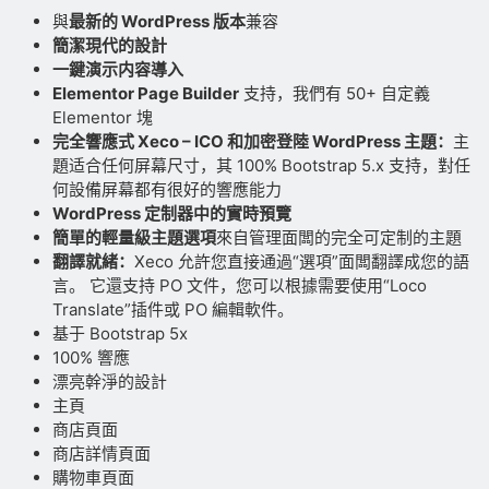
與
最新的 WordPress 版本
兼容
簡潔現代的設計
一鍵演示内容導入
Elementor Page Builder
支持，我們有 50+ 自定義
Elementor 塊
完全響應式 Xeco – ICO 和加密登陸 WordPress 主題：
主
題适合任何屏幕尺寸，其 100% Bootstrap 5.x 支持，對任
何設備屏幕都有很好的響應能力
WordPress 定制器中的實時預覽
簡單的輕量級主題選項
來自管理面闆的完全可定制的主題
翻譯就緒：
Xeco 允許您直接通過“選項”面闆翻譯成您的語
言。 它還支持 PO 文件，您可以根據需要使用“Loco
Translate”插件或 PO 編輯軟件。
基于 Bootstrap 5x
100% 響應
漂亮幹淨的設計
主頁
商店頁面
商店詳情頁面
購物車頁面