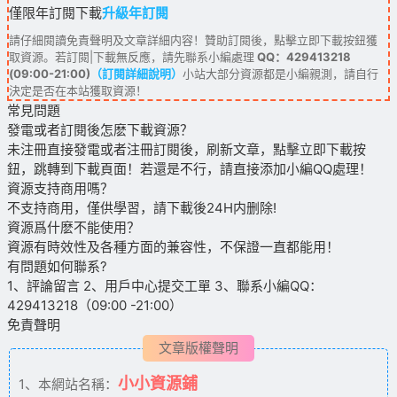
僅限年訂閱下載
升級年訂閱
請仔細閱讀免責聲明及文章詳細内容！贊助訂閱後，點擊立即下載按鈕獲
取資源。若訂閱|下載無反應，請先聯系小編處理
QQ：429413218
(09:00-21:00)
（訂閱詳細說明）
小站大部分資源都是小編親測，請自行
決定是否在本站獲取資源！
常見問題
發電或者訂閱後怎麽下載資源？
未注冊直接發電或者注冊訂閱後，刷新文章，點擊立即下載按
鈕，跳轉到下載頁面！若還是不行，請直接添加小編QQ處理！
資源支持商用嗎？
不支持商用，僅供學習，請下載後24H内删除!
資源爲什麽不能使用？
資源有時效性及各種方面的兼容性，不保證一直都能用！
有問題如何聯系?
1、評論留言 2、用戶中心提交工單 3、聯系小編QQ：
429413218（09:00 -21:00）
免責聲明
文章版權聲明
小小資源鋪
1、本網站名稱：