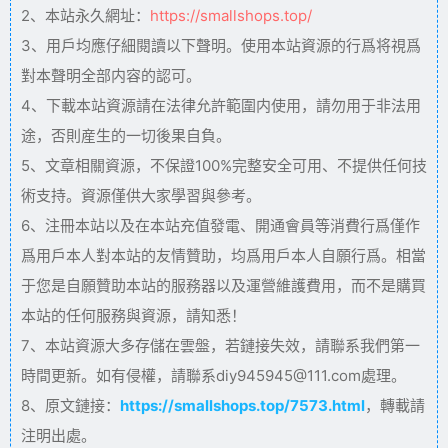
2、本站永久網址：
https://smallshops.top/
3、用戶均應仔細閱讀以下聲明。使用本站資源的行爲将視爲
對本聲明全部内容的認可。
4、下載本站資源請在法律允許範圍内使用，請勿用于非法用
途，否則産生的一切後果自負。
5、文章相關資源，不保證100%完整安全可用、不提供任何技
術支持。資源僅供大家學習與參考。
6、注冊本站以及在本站充值發電、開通會員等消費行爲僅作
爲用戶本人對本站的友情贊助，均爲用戶本人自願行爲。相當
于您是自願贊助本站的服務器以及運營維護費用，而不是購買
本站的任何服務與資源，請知悉！
7、本站資源大多存儲在雲盤，若鏈接失效，請聯系我們第一
時間更新。如有侵權，請聯系diy945945@111.com處理。
8、原文鏈接：
https://smallshops.top/7573.html
，轉載請
注明出處。