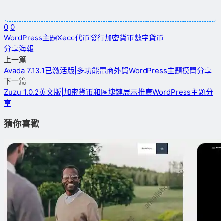
0
0
WordPress主題
Xeco
代币發行
加密貨币
數字貨币
分享海報
上一篇
Avada 7.13.1已激活版|多功能電商外貿WordPress主題模闆分享
下一篇
Zuzu 1.0.2英文版|加密貨币和區塊鏈展示推廣WordPress主題分
享
猜你喜歡