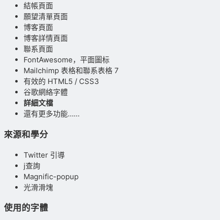
結帳頁面
願望清單頁面
博客頁面
博客詳情頁面
聯系頁面
FontAwesome，平面圖标
Mailchimp 表格和聯系表格 7
有效的 HTML5 / CSS3
谷歌網絡字體
詳細文檔
還有更多功能……
來源和學分
Twitter 引導
j查詢
Magnific-popup
光滑滑塊
使用的字體