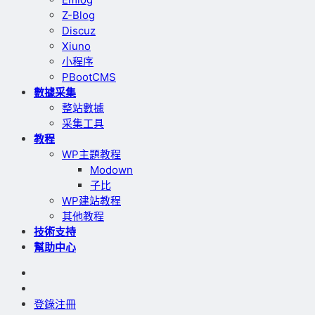
Z-Blog
Discuz
Xiuno
小程序
PBootCMS
數據采集
整站數據
采集工具
教程
WP主題教程
Modown
子比
WP建站教程
其他教程
技術支持
幫助中心
登錄
注冊