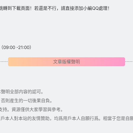
跳轉到下載頁面！若還是不行，請直接添加小編QQ處理！
:00 -21:00）
文章版權聲明
本聲明全部内容的認可。
，否則産生的一切後果自負。
術支持。資源僅供大家學習與參考。
用戶本人對本站的友情贊助，均爲用戶本人自願行爲。相當于您是自