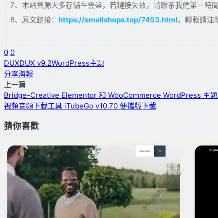
7、本站資源大多存儲在雲盤，若鏈接失效，請聯系我們第一時間更新。
8、原文鏈接：
https://smallshops.top/7453.html
，轉載請注
0
0
DUX
DUX v9.2
WordPress主題
分享海報
上一篇
Bridge-Creative Elementor 和 WooCommerce WordPress 主題_
視頻音頻下載工具 iTubeGo v10.70 便攜版下載
猜你喜歡