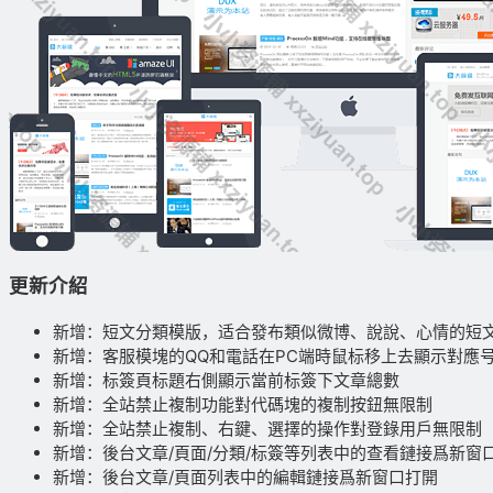
更新介紹
新增：短文分類模版，适合發布類似微博、說說、心情的短
新增：客服模塊的QQ和電話在PC端時鼠标移上去顯示對應
新增：标簽頁标題右側顯示當前标簽下文章總數
新增：全站禁止複制功能對代碼塊的複制按鈕無限制
新增：全站禁止複制、右鍵、選擇的操作對登錄用戶無限制
新增：後台文章/頁面/分類/标簽等列表中的查看鏈接爲新窗
新增：後台文章/頁面列表中的編輯鏈接爲新窗口打開