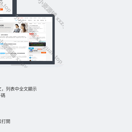
文，列表中全文顯示
号碼
口打開