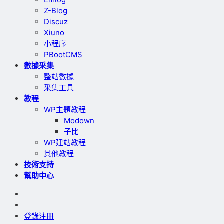
Z-Blog
Discuz
Xiuno
小程序
PBootCMS
數據采集
整站數據
采集工具
教程
WP主題教程
Modown
子比
WP建站教程
其他教程
技術支持
幫助中心
登錄
注冊