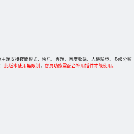
UX主題支持夜間模式、快訊、專題、百度收錄、人機驗證、多級分類
：
此版本使用無限制
，
會員功能需配合準用插件才能使用。