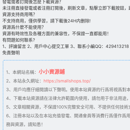
發電或者訂閱後怎麽下載資源？
未注冊直接發電或者注冊訂閱後，刷新文章，點擊立即下載按鈕，
資源支持商用嗎？
不支持商用，僅供學習，請下載後24H内删除!
資源爲什麽不能使用？
資源有時效性及各種方面的兼容性，不保證一直都能用！
有問題如何聯系?
1、評論留言 2、用戶中心提交工單 3、聯系小編QQ：429413218（09
免責聲明
小小資源鋪
1、本網站名稱：
2、本站永久網址：
https://smallshops.top/
3、用戶均應仔細閱讀以下聲明。使用本站資源的行爲将視爲對
4、下載本站資源請在法律允許範圍内使用，請勿用于非法用途
5、文章相關資源，不保證100%完整安全可用、不提供任何技
6、注冊本站以及在本站充值發電、開通會員等消費行爲僅作爲
務與資源，請知悉！