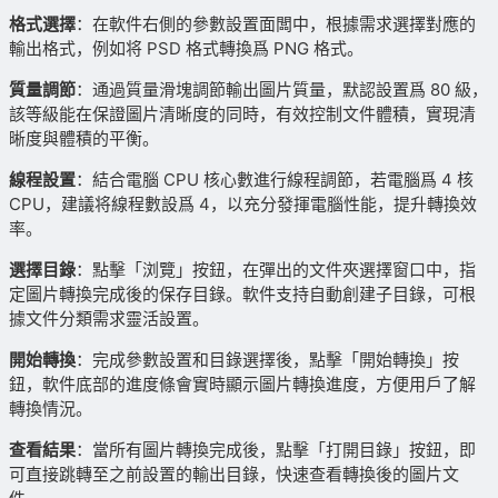
格式選擇
：在軟件右側的參數設置面闆中，根據需求選擇對應的
輸出格式，例如将 PSD 格式轉換爲 PNG 格式。
質量調節
：通過質量滑塊調節輸出圖片質量，默認設置爲 80 級，
該等級能在保證圖片清晰度的同時，有效控制文件體積，實現清
晰度與體積的平衡。
線程設置
：結合電腦 CPU 核心數進行線程調節，若電腦爲 4 核
CPU，建議将線程數設爲 4，以充分發揮電腦性能，提升轉換效
率。
選擇目錄
：點擊「浏覽」按鈕，在彈出的文件夾選擇窗口中，指
定圖片轉換完成後的保存目錄。軟件支持自動創建子目錄，可根
據文件分類需求靈活設置。
開始轉換
：完成參數設置和目錄選擇後，點擊「開始轉換」按
鈕，軟件底部的進度條會實時顯示圖片轉換進度，方便用戶了解
轉換情況。
查看結果
：當所有圖片轉換完成後，點擊「打開目錄」按鈕，即
可直接跳轉至之前設置的輸出目錄，快速查看轉換後的圖片文