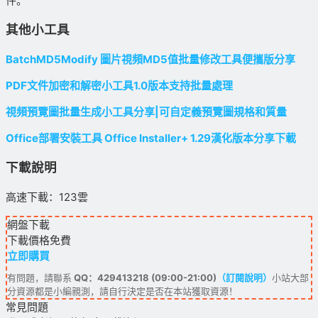
件。
其他小工具
BatchMD5Modify 圖片視頻MD5值批量修改工具便攜版分享
PDF文件加密和解密小工具1.0版本支持批量處理
視頻預覽圖批量生成小工具分享|可自定義預覽圖規格和質量
Office部署安裝工具 Office Installer+ 1.29漢化版本分享下載
下載說明
高速下載：123雲
網盤下載
下載價格
免費
立即購買
有問題，請聯系
QQ：429413218 (09:00-21:00)
（訂閱說明）
小站大部
分資源都是小編親測，請自行決定是否在本站獲取資源！
常見問題