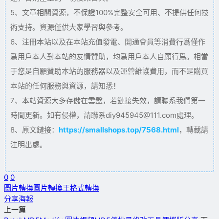
5、文章相關資源，不保證100%完整安全可用、不提供任何技
術支持。資源僅供大家學習與參考。
6、注冊本站以及在本站充值發電、開通會員等消費行爲僅作
爲用戶本人對本站的友情贊助，均爲用戶本人自願行爲。相當
于您是自願贊助本站的服務器以及運營維護費用，而不是購買
本站的任何服務與資源，請知悉！
7、本站資源大多存儲在雲盤，若鏈接失效，請聯系我們第一
時間更新。如有侵權，請聯系diy945945@111.com處理。
8、原文鏈接：
https://smallshops.top/7568.html
，轉載請
注明出處。
0
0
圖片轉換
圖片轉換王
格式轉換
分享海報
上一篇