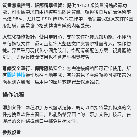
質量無損控制，細節精準保留
：提供 1-100 級質量滑塊調節功
能，可根據需求自由把控輸出圖片質量。轉換後圖片細節保留率
高達 98%，尤其在 PSD 轉 PNG 操作中，能完整保留原文件的圖
層結構，無需擔心格式轉換導緻的内容丢失。
人性化操作設計，使用更舒心
：支持文件拖拽添加功能，不僅能
單個拖拽文件，還可直接拖入整個文件夾實現批量導入，操作便
捷。界面采用現代化小圓角設計，搭配清新配色方案，視覺體驗
舒适，即便長時間使用也不會産生視覺疲勞。
離線安全運行，保障隐私安全
：無需連接網絡即可正常使用，所
有
圖片轉換
操作均在本地完成，有效避免了雲端轉換可能帶來的
隐私洩露風險，爲用戶的圖片數據安全保駕護航。
操作流程
添加文件
：兩種添加方式靈活選擇，既可以直接将需要轉換的文
件拖拽到軟件主窗口，也能點擊界面上的「添加文件」按鈕，在
彈出的文件選擇窗口中挑選目标文件。
參數設置