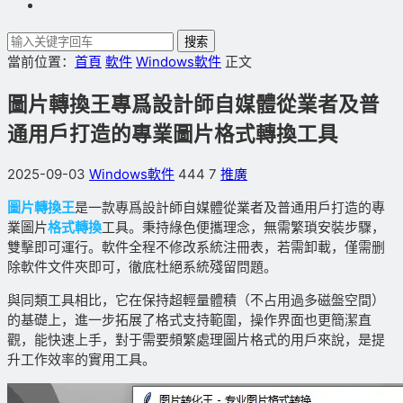
搜索
當前位置：
首頁
軟件
Windows軟件
正文
圖片轉換王專爲設計師自媒體從業者及普
通用戶打造的專業圖片格式轉換工具
2025-09-03
Windows軟件
444
7
推廣
圖片轉換王
是一款專爲設計師自媒體從業者及普通用戶打造的專
業圖片
格式轉換
工具。
秉持綠色便攜理念，無需繁瑣安裝步驟，
雙擊即可運行。軟件全程不修改系統注冊表，若需卸載，僅需删
除軟件文件夾即可，徹底杜絕系統殘留問題。
與同類工具相比，它在保持超輕量體積（不占用過多磁盤空間）
的基礎上，進一步拓展了格式支持範圍，操作界面也更簡潔直
觀，能快速上手，對于需要頻繁處理圖片格式的用戶來說，是提
升工作效率的實用工具。