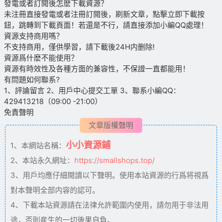
發電或者訂閱後怎麽下載資源？
未注冊直接發電或者注冊訂閱後，刷新文章，點擊立即下載按
鈕，跳轉到下載頁面！若還是不行，請直接添加小編QQ處理！
資源支持商用嗎？
不支持商用，僅供學習，請下載後24H内删除!
資源爲什麽不能使用？
資源有時效性及各種方面的兼容性，不保證一直都能用！
有問題如何聯系?
1、評論留言 2、用戶中心提交工單 3、聯系小編QQ：
429413218（09:00 -21:00）
免責聲明
文章版權聲明
小小資源鋪
1、本網站名稱：
2、本站永久網址：
https://smallshops.top/
3、用戶均應仔細閱讀以下聲明。使用本站資源的行爲将視爲
對本聲明全部内容的認可。
4、下載本站資源請在法律允許範圍内使用，請勿用于非法用
途，否則産生的一切後果自負。