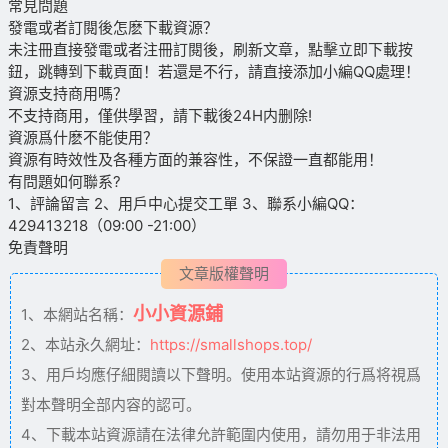
常見問題
發電或者訂閱後怎麽下載資源？
未注冊直接發電或者注冊訂閱後，刷新文章，點擊立即下載按
鈕，跳轉到下載頁面！若還是不行，請直接添加小編QQ處理！
資源支持商用嗎？
不支持商用，僅供學習，請下載後24H内删除!
資源爲什麽不能使用？
資源有時效性及各種方面的兼容性，不保證一直都能用！
有問題如何聯系?
1、評論留言 2、用戶中心提交工單 3、聯系小編QQ：
429413218（09:00 -21:00）
免責聲明
文章版權聲明
小小資源鋪
1、本網站名稱：
2、本站永久網址：
https://smallshops.top/
3、用戶均應仔細閱讀以下聲明。使用本站資源的行爲将視爲
對本聲明全部内容的認可。
4、下載本站資源請在法律允許範圍内使用，請勿用于非法用