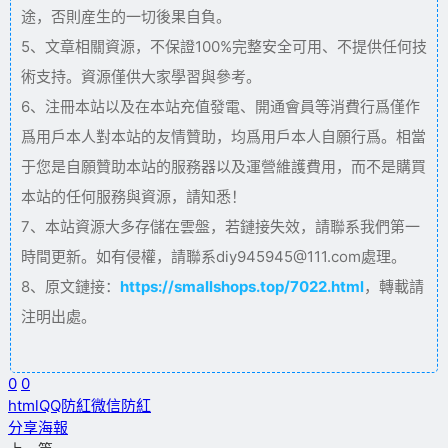
途，否則産生的一切後果自負。
5、文章相關資源，不保證100%完整安全可用、不提供任何技
術支持。資源僅供大家學習與參考。
6、注冊本站以及在本站充值發電、開通會員等消費行爲僅作
爲用戶本人對本站的友情贊助，均爲用戶本人自願行爲。相當
于您是自願贊助本站的服務器以及運營維護費用，而不是購買
本站的任何服務與資源，請知悉！
7、本站資源大多存儲在雲盤，若鏈接失效，請聯系我們第一
時間更新。如有侵權，請聯系diy945945@111.com處理。
8、原文鏈接：
https://smallshops.top/7022.html
，轉載請
注明出處。
0
0
html
QQ防紅
微信防紅
分享海報