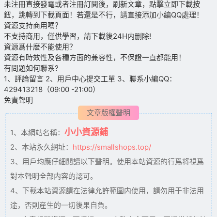
未注冊直接發電或者注冊訂閱後，刷新文章，點擊立即下載按
鈕，跳轉到下載頁面！若還是不行，請直接添加小編QQ處理！
資源支持商用嗎？
不支持商用，僅供學習，請下載後24H内删除!
資源爲什麽不能使用？
資源有時效性及各種方面的兼容性，不保證一直都能用！
有問題如何聯系?
1、評論留言 2、用戶中心提交工單 3、聯系小編QQ：
429413218（09:00 -21:00）
免責聲明
文章版權聲明
小小資源鋪
1、本網站名稱：
2、本站永久網址：
https://smallshops.top/
3、用戶均應仔細閱讀以下聲明。使用本站資源的行爲将視爲
對本聲明全部内容的認可。
4、下載本站資源請在法律允許範圍内使用，請勿用于非法用
途，否則産生的一切後果自負。