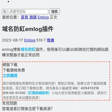
搜索
當前位置：
首頁
源碼
Emlog
正文
域名防紅emlog插件
2023-08-17
Emlog
519
7
推廣
emlog博客
域名防紅
插件，使用後可以讓QQ和微信打開的網站跳
轉浏覽器才能正常訪問
網盤下載
下載價格
免費
立即購買
請仔細閱讀免責聲明及文章詳細内容！贊助訂閱後，點擊立即下載按鈕獲
取資源。若訂閱|下載無反應，請先聯系小編處理
QQ：429413218
(09:00-21:00)
（訂閱詳細說明）
小站大部分資源都是小編親測，請自行
決定是否在本站獲取資源！
常見問題
發電或者訂閱後怎麽下載資源？