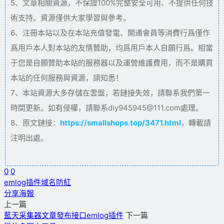
5、文章相關資源，不保證100%完整安全可用、不提供任何技
術支持。資源僅供大家學習與參考。
6、注冊本站以及在本站充值發電、開通會員等消費行爲僅作
爲用戶本人對本站的友情贊助，均爲用戶本人自願行爲。相當
于您是自願贊助本站的服務器以及運營維護費用，而不是購買
本站的任何服務與資源，請知悉！
7、本站資源大多存儲在雲盤，若鏈接失效，請聯系我們第一
時間更新。如有侵權，請聯系diy945945@111.com處理。
8、原文鏈接：
https://smallshops.top/3471.html
，轉載請
注明出處。
0
0
emlog插件
域名防紅
分享海報
上一篇
藍天采集器文章發布接口emlog插件
下一篇