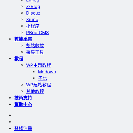
Z-Blog
Discuz
Xiuno
小程序
PBootCMS
數據采集
整站數據
采集工具
教程
WP主題教程
Modown
子比
WP建站教程
其他教程
技術支持
幫助中心
登錄
注冊