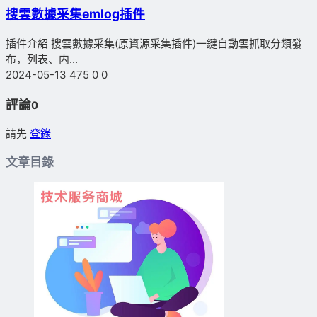
搜雲數據采集emlog插件
插件介紹 搜雲數據采集(原資源采集插件)一鍵自動雲抓取分類發
布，列表、内...
2024-05-13
475
0
0
評論
0
請先
登錄
文章目錄