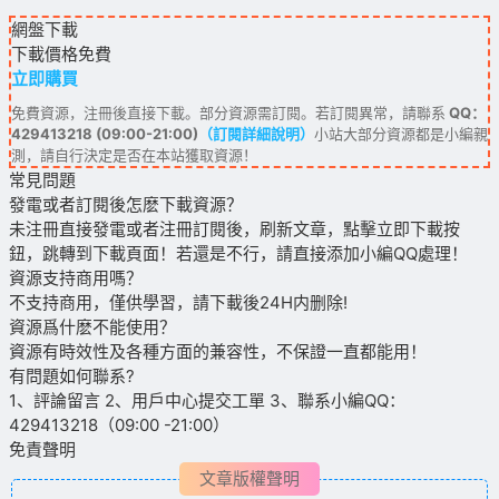
網盤下載
下載價格
免費
立即購買
免費資源，注冊後直接下載。部分資源需訂閱。若訂閱異常，請聯系
QQ：
429413218 (09:00-21:00)
（訂閱詳細說明）
小站大部分資源都是小編親
測，請自行決定是否在本站獲取資源！
常見問題
發電或者訂閱後怎麽下載資源？
未注冊直接發電或者注冊訂閱後，刷新文章，點擊立即下載按
鈕，跳轉到下載頁面！若還是不行，請直接添加小編QQ處理！
資源支持商用嗎？
不支持商用，僅供學習，請下載後24H内删除!
資源爲什麽不能使用？
資源有時效性及各種方面的兼容性，不保證一直都能用！
有問題如何聯系?
1、評論留言 2、用戶中心提交工單 3、聯系小編QQ：
429413218（09:00 -21:00）
免責聲明
文章版權聲明