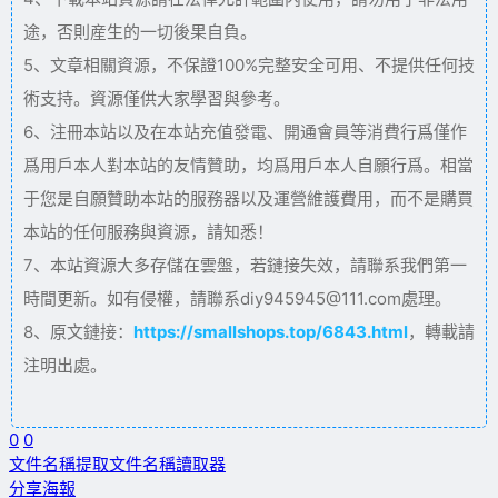
途，否則産生的一切後果自負。
5、文章相關資源，不保證100%完整安全可用、不提供任何技
術支持。資源僅供大家學習與參考。
6、注冊本站以及在本站充值發電、開通會員等消費行爲僅作
爲用戶本人對本站的友情贊助，均爲用戶本人自願行爲。相當
于您是自願贊助本站的服務器以及運營維護費用，而不是購買
本站的任何服務與資源，請知悉！
7、本站資源大多存儲在雲盤，若鏈接失效，請聯系我們第一
時間更新。如有侵權，請聯系diy945945@111.com處理。
8、原文鏈接：
https://smallshops.top/6843.html
，轉載請
注明出處。
0
0
文件名稱提取
文件名稱讀取器
分享海報