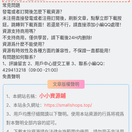
常見問題
發電或者訂閱後怎麽下載資源？
未注冊直接發電或者注冊訂閱後，刷新文章，點擊立即下載按
鈕，跳轉到下載頁面！若還是不行，請直接添加小編QQ處理！
資源支持商用嗎？
不支持商用，僅供學習，請下載後24H内删除!
資源爲什麽不能使用？
資源有時效性及各種方面的兼容性，不保證一直都能用！
有問題如何聯系?
1、評論留言 2、用戶中心提交工單 3、聯系小編QQ：
429413218（09:00 -21:00）
免責聲明
文章版權聲明
小小資源鋪
1、本網站名稱：
2、本站永久網址：
https://smallshops.top/
3、用戶均應仔細閱讀以下聲明。使用本站資源的行爲将視爲
對本聲明全部内容的認可。
4、下載本站資源請在法律允許範圍内使用，請勿用于非法用