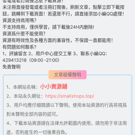
發電或者訂閱後怎麽下載資源？
未注冊直接發電或者注冊訂閱後，刷新文章，點擊立即下載按
鈕，跳轉到下載頁面！若還是不行，請直接添加小編QQ處理！
資源支持商用嗎？
不支持商用，僅供學習，請下載後24H内删除!
資源爲什麽不能使用？
資源有時效性及各種方面的兼容性，不保證一直都能用！
有問題如何聯系?
1、評論留言 2、用戶中心提交工單 3、聯系小編QQ：
429413218（09:00 -21:00）
免責聲明
文章版權聲明
小小資源鋪
1、本網站名稱：
2、本站永久網址：
https://smallshops.top/
3、用戶均應仔細閱讀以下聲明。使用本站資源的行爲将視爲
對本聲明全部内容的認可。
4、下載本站資源請在法律允許範圍内使用，請勿用于非法用
途，否則産生的一切後果自負。