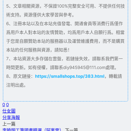
5、文章相關資源，不保證100%完整安全可用、不提供任何技
術支持。資源僅供大家學習與參考。
6、注冊本站以及在本站充值發電、開通會員等消費行爲僅作
爲用戶本人對本站的友情贊助，均爲用戶本人自願行爲。相當
于您是自願贊助本站的服務器以及運營維護費用，而不是購買
本站的任何服務與資源，請知悉！
7、本站資源大多存儲在雲盤，若鏈接失效，請聯系我們第一
時間更新。如有侵權，請聯系diy945945@111.com處理。
8、原文鏈接：
https://smallshops.top/383.html
，轉載請
注明出處。
0
0
仕女圖
分享海報
上一篇
李曉明工筆國畫精選（阿裏雲）
下一篇