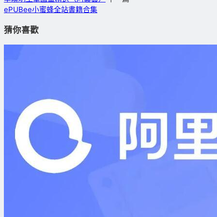
ePUBee小蜜蜂全站書籍合集
猜你喜歡