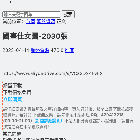
搜索
當前位置：
首頁
網盤資源
正文
國畫仕女圖-2030張
2025-04-14
網盤資源
470
0
推廣
https://www.aliyundrive.com/s/VQz2D24FvFX
網盤下載
下載價格
免費
立即購買
請仔細閱讀免責聲明及文章詳細内容！贊助訂閱後，點擊立即下載按鈕獲
取資源。若訂閱|下載無反應，請先聯系小編處理
QQ：429413218
(09:00-21:00)
（訂閱詳細說明）
小站大部分資源都是小編親測，請自行
決定是否在本站獲取資源！
常見問題