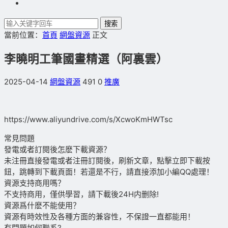
搜索
當前位置：
首頁
網盤資源
正文
李曉明工筆國畫精選（阿裏雲）
2025-04-14
網盤資源
491
0
推廣
https://www.aliyundrive.com/s/XcwoKmHWTsc
常見問題
發電或者訂閱後怎麽下載資源？
未注冊直接發電或者注冊訂閱後，刷新文章，點擊立即下載按
鈕，跳轉到下載頁面！若還是不行，請直接添加小編QQ處理！
資源支持商用嗎？
不支持商用，僅供學習，請下載後24H内删除!
資源爲什麽不能使用？
資源有時效性及各種方面的兼容性，不保證一直都能用！
有問題如何聯系?