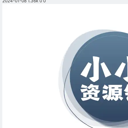
2024-01-08
1.36k
0
0