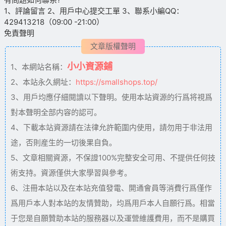
1、評論留言 2、用戶中心提交工單 3、聯系小編QQ：
429413218（09:00 -21:00）
免責聲明
文章版權聲明
小小資源鋪
1、本網站名稱：
2、本站永久網址：
https://smallshops.top/
3、用戶均應仔細閱讀以下聲明。使用本站資源的行爲将視爲
對本聲明全部内容的認可。
4、下載本站資源請在法律允許範圍内使用，請勿用于非法用
途，否則産生的一切後果自負。
5、文章相關資源，不保證100%完整安全可用、不提供任何技
術支持。資源僅供大家學習與參考。
6、注冊本站以及在本站充值發電、開通會員等消費行爲僅作
爲用戶本人對本站的友情贊助，均爲用戶本人自願行爲。相當
于您是自願贊助本站的服務器以及運營維護費用，而不是購買