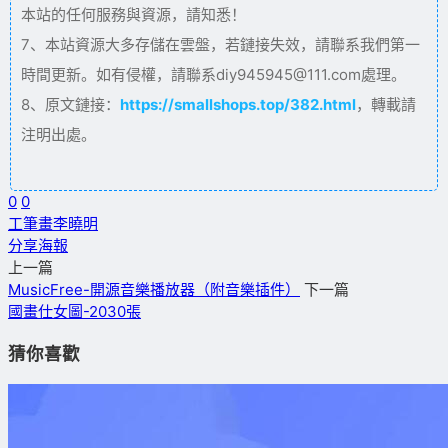
本站的任何服務與資源，請知悉！
7、本站資源大多存儲在雲盤，若鏈接失效，請聯系我們第一
時間更新。如有侵權，請聯系diy945945@111.com處理。
8、原文鏈接：
https://smallshops.top/382.html
，轉載請
注明出處。
0
0
工筆畫
李曉明
分享海報
上一篇
MusicFree-開源音樂播放器（附音樂插件）
下一篇
國畫仕女圖-2030張
猜你喜歡