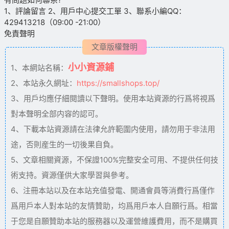
1、評論留言 2、用戶中心提交工單 3、聯系小編QQ：
429413218（09:00 -21:00）
免責聲明
文章版權聲明
小小資源鋪
1、本網站名稱：
2、本站永久網址：
https://smallshops.top/
3、用戶均應仔細閱讀以下聲明。使用本站資源的行爲将視爲
對本聲明全部内容的認可。
4、下載本站資源請在法律允許範圍内使用，請勿用于非法用
途，否則産生的一切後果自負。
5、文章相關資源，不保證100%完整安全可用、不提供任何技
術支持。資源僅供大家學習與參考。
6、注冊本站以及在本站充值發電、開通會員等消費行爲僅作
爲用戶本人對本站的友情贊助，均爲用戶本人自願行爲。相當
于您是自願贊助本站的服務器以及運營維護費用，而不是購買