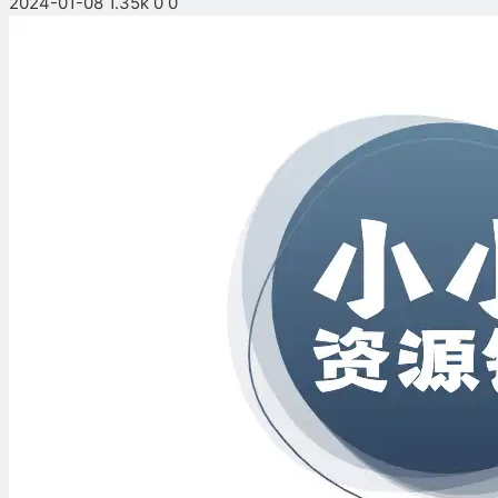
2024-01-08
1.35k
0
0