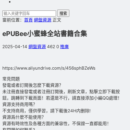
搜索
當前位置：
首頁
網盤資源
正文
ePUBee小蜜蜂全站書籍合集
2025-04-14
網盤資源
462
0
推廣
https://www.aliyundrive.com/s/456sphBZeWs
常見問題
發電或者訂閱後怎麽下載資源？
未注冊直接發電或者注冊訂閱後，刷新文章，點擊立即下載按
鈕，跳轉到下載頁面！若還是不行，請直接添加小編QQ處理！
資源支持商用嗎？
不支持商用，僅供學習，請下載後24H内删除!
資源爲什麽不能使用？
資源有時效性及各種方面的兼容性，不保證一直都能用！
有問題如何聯系?