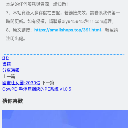
本站的任何服務與資源，請知悉！
7、本站資源大多存儲在雲盤，若鏈接失效，請聯系我們第一
時間更新。如有侵權，請聯系diy945945@111.com處理。
8、原文鏈接：
https://smallshops.top/391.html
，轉載請
注明出處。
0
0
書籍
分享海報
上一篇
國畫仕女圖-2030張
下一篇
CowPE-幹淨無捆綁的PE系統 v1.0.5
猜你喜歡