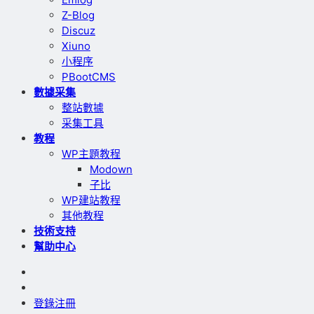
Z-Blog
Discuz
Xiuno
小程序
PBootCMS
數據采集
整站數據
采集工具
教程
WP主題教程
Modown
子比
WP建站教程
其他教程
技術支持
幫助中心
登錄
注冊