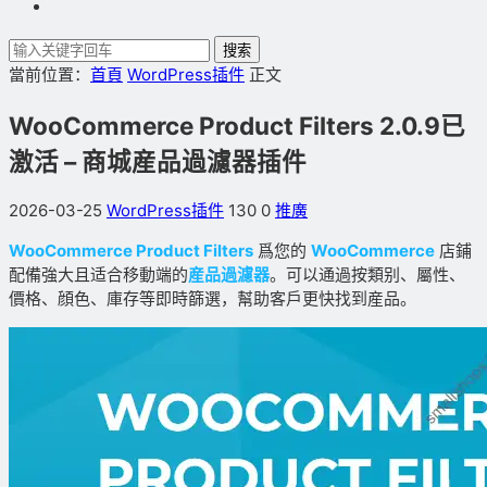
搜索
當前位置：
首頁
WordPress插件
正文
WooCommerce Product Filters 2.0.9已
激活 – 商城産品過濾器插件
2026-03-25
WordPress插件
130
0
推廣
WooCommerce Product Filters
爲您的
WooCommerce
店鋪
配備強大且适合移動端的
産品過濾器
。可以通過按類别、屬性、
價格、顔色、庫存等即時篩選，幫助客戶更快找到産品。