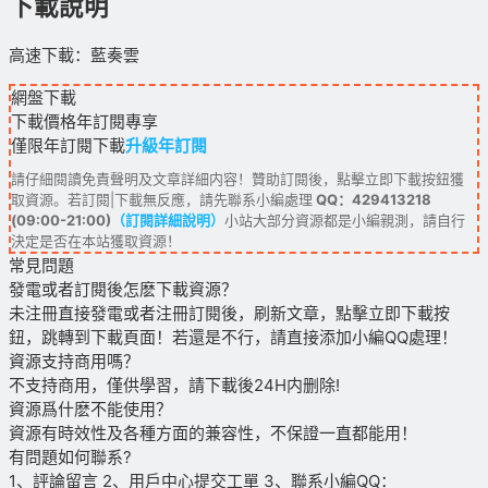
下載說明
高速下載：藍奏雲
網盤下載
下載價格
年訂閱
專享
僅限年訂閱下載
升級年訂閱
請仔細閱讀免責聲明及文章詳細内容！贊助訂閱後，點擊立即下載按鈕獲
取資源。若訂閱|下載無反應，請先聯系小編處理
QQ：429413218
(09:00-21:00)
（訂閱詳細說明）
小站大部分資源都是小編親測，請自行
決定是否在本站獲取資源！
常見問題
發電或者訂閱後怎麽下載資源？
未注冊直接發電或者注冊訂閱後，刷新文章，點擊立即下載按
鈕，跳轉到下載頁面！若還是不行，請直接添加小編QQ處理！
資源支持商用嗎？
不支持商用，僅供學習，請下載後24H内删除!
資源爲什麽不能使用？
資源有時效性及各種方面的兼容性，不保證一直都能用！
有問題如何聯系?
1、評論留言 2、用戶中心提交工單 3、聯系小編QQ：