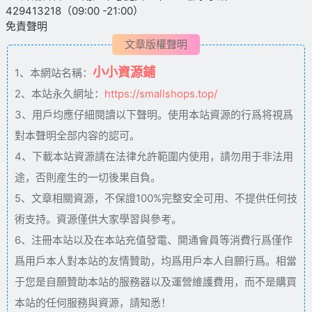
429413218（09:00 -21:00）
免責聲明
文章版權聲明
小小資源鋪
1、本網站名稱：
2、本站永久網址：
https://smallshops.top/
3、用戶均應仔細閱讀以下聲明。使用本站資源的行爲将視爲
對本聲明全部内容的認可。
4、下載本站資源請在法律允許範圍内使用，請勿用于非法用
途，否則産生的一切後果自負。
5、文章相關資源，不保證100%完整安全可用、不提供任何技
術支持。資源僅供大家學習與參考。
6、注冊本站以及在本站充值發電、開通會員等消費行爲僅作
爲用戶本人對本站的友情贊助，均爲用戶本人自願行爲。相當
于您是自願贊助本站的服務器以及運營維護費用，而不是購買
本站的任何服務與資源，請知悉！