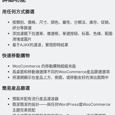
用任何方式篩選
按類别、價格、尺寸、顔色、屬性、分類法、庫存、促銷、
評分等篩選
添加濾鏡下拉選單、複選框、單選按鈕、标簽、色樣、範圍
滑塊或圖片
基于AJAX的濾波，實現即時結果
快速移動購物
WooCommerce 的移動購物超級充能
爲桌面和移動端選擇不同的WooCommerce産品篩選選項
将濾網顯示在産品上方、側面，或移動友好的滑出面闆中
簡易産品篩選
預裝并配有流行産品濾波器
簡潔簡潔的設計——與任何WordPress或WooCommerce
主題完美搭配