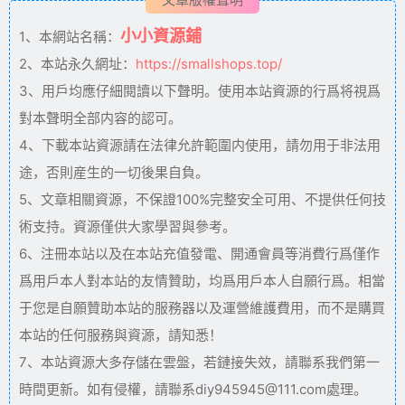
小小資源鋪
1、本網站名稱：
2、本站永久網址：
https://smallshops.top/
3、用戶均應仔細閱讀以下聲明。使用本站資源的行爲将視爲
對本聲明全部内容的認可。
4、下載本站資源請在法律允許範圍内使用，請勿用于非法用
途，否則産生的一切後果自負。
5、文章相關資源，不保證100%完整安全可用、不提供任何技
術支持。資源僅供大家學習與參考。
6、注冊本站以及在本站充值發電、開通會員等消費行爲僅作
爲用戶本人對本站的友情贊助，均爲用戶本人自願行爲。相當
于您是自願贊助本站的服務器以及運營維護費用，而不是購買
本站的任何服務與資源，請知悉！
7、本站資源大多存儲在雲盤，若鏈接失效，請聯系我們第一
時間更新。如有侵權，請聯系diy945945@111.com處理。