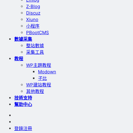
Z-Blog
Discuz
Xiuno
小程序
PBootCMS
數據采集
整站數據
采集工具
教程
WP主題教程
Modown
子比
WP建站教程
其他教程
技術支持
幫助中心
登錄
注冊