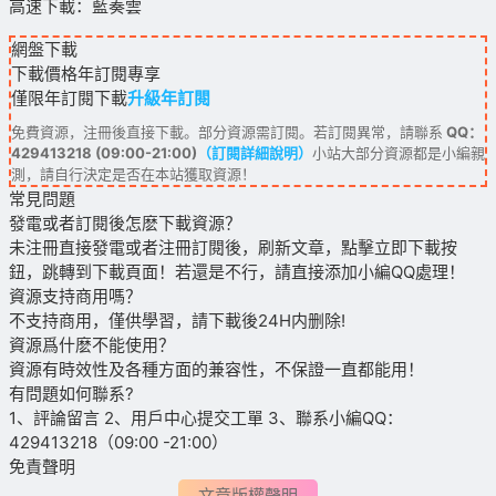
高速下載：藍奏雲
網盤下載
下載價格
年訂閱
專享
僅限年訂閱下載
升級年訂閱
免費資源，注冊後直接下載。部分資源需訂閱。若訂閱異常，請聯系
QQ：
429413218 (09:00-21:00)
（訂閱詳細說明）
小站大部分資源都是小編親
測，請自行決定是否在本站獲取資源！
常見問題
發電或者訂閱後怎麽下載資源？
未注冊直接發電或者注冊訂閱後，刷新文章，點擊立即下載按
鈕，跳轉到下載頁面！若還是不行，請直接添加小編QQ處理！
資源支持商用嗎？
不支持商用，僅供學習，請下載後24H内删除!
資源爲什麽不能使用？
資源有時效性及各種方面的兼容性，不保證一直都能用！
有問題如何聯系?
1、評論留言 2、用戶中心提交工單 3、聯系小編QQ：
429413218（09:00 -21:00）
免責聲明
文章版權聲明