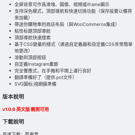
全屏背景可作爲滑塊、圖像、視頻或iframe顯示
支持深色模式，頂部導航有快速切換功能（保存設置以備将
來加載）
帶迷你購物車的商店布局（與WooCommerce集成）
粘性标題頂部導航
頂部導航快速搜索
基于CSS變量的樣式（通過自定義器和自定義CSS非常簡單
地更改）
滾動到頂部按鈕
自定義Instagram畫廊
完全響應式，在手機和平闆上運行良好
翻譯準備好了（提供.pot文件）
SVG圖标;視網膜準備
版本說明
v1.0.6
英文版 親測可用
下載說明
高速下載：藍奏雲