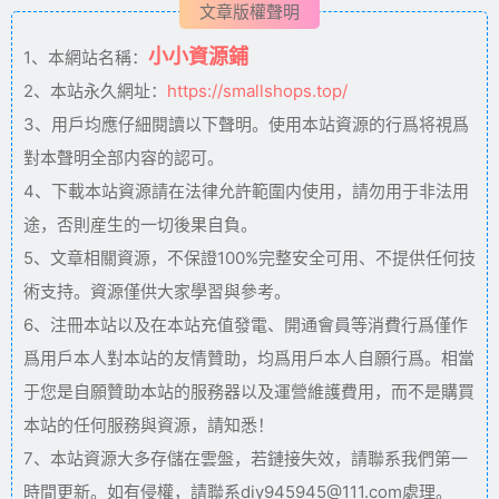
文章版權聲明
小小資源鋪
1、本網站名稱：
2、本站永久網址：
https://smallshops.top/
3、用戶均應仔細閱讀以下聲明。使用本站資源的行爲将視爲
對本聲明全部内容的認可。
4、下載本站資源請在法律允許範圍内使用，請勿用于非法用
途，否則産生的一切後果自負。
5、文章相關資源，不保證100%完整安全可用、不提供任何技
術支持。資源僅供大家學習與參考。
6、注冊本站以及在本站充值發電、開通會員等消費行爲僅作
爲用戶本人對本站的友情贊助，均爲用戶本人自願行爲。相當
于您是自願贊助本站的服務器以及運營維護費用，而不是購買
本站的任何服務與資源，請知悉！
7、本站資源大多存儲在雲盤，若鏈接失效，請聯系我們第一
時間更新。如有侵權，請聯系diy945945@111.com處理。