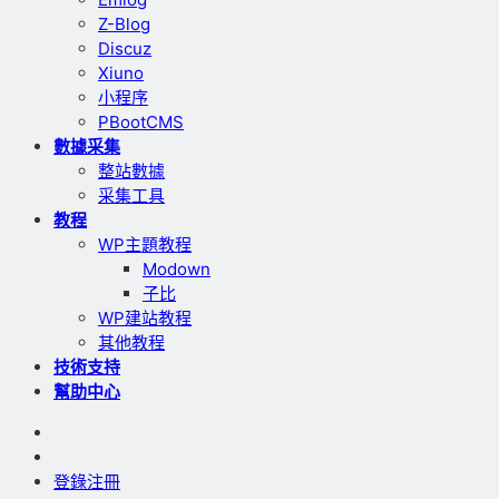
Z-Blog
Discuz
Xiuno
小程序
PBootCMS
數據采集
整站數據
采集工具
教程
WP主題教程
Modown
子比
WP建站教程
其他教程
技術支持
幫助中心
登錄
注冊