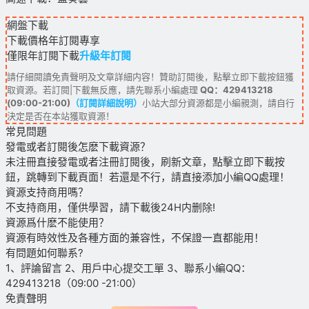
網盤下載
下載價格
年訂閱
專享
僅限年訂閱下載
升級年訂閱
請仔細閱讀免責聲明及文章詳細内容！贊助訂閱後，點擊立即下載按鈕獲
取資源。若訂閱|下載無反應，請先聯系小編處理
QQ：429413218
(09:00-21:00)
（訂閱詳細說明）
小站大部分資源都是小編親測，請自行
決定是否在本站獲取資源！
常見問題
發電或者訂閱後怎麽下載資源？
未注冊直接發電或者注冊訂閱後，刷新文章，點擊立即下載按
鈕，跳轉到下載頁面！若還是不行，請直接添加小編QQ處理！
資源支持商用嗎？
不支持商用，僅供學習，請下載後24H内删除!
資源爲什麽不能使用？
資源有時效性及各種方面的兼容性，不保證一直都能用！
有問題如何聯系?
1、評論留言 2、用戶中心提交工單 3、聯系小編QQ：
429413218（09:00 -21:00）
免責聲明