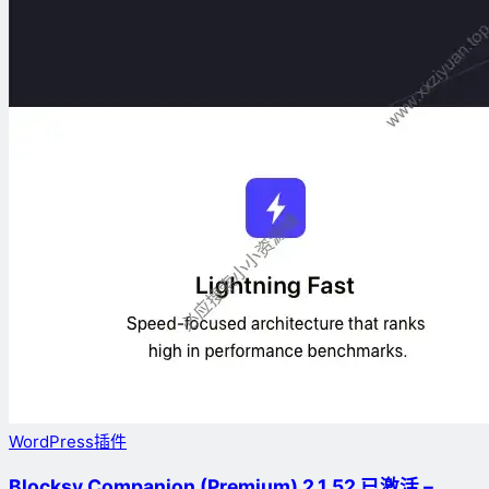
WordPress插件
Blocksy Companion (Premium) 2.1.52 已激活 –