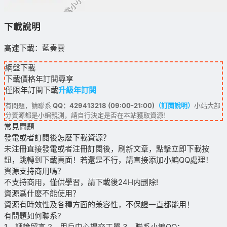
下載說明
高速下載：藍奏雲
網盤下載
下載價格
年訂閱
專享
僅限年訂閱下載
升級年訂閱
有問題，請聯系
QQ：429413218 (09:00-21:00)
（訂閱說明）
小站大部
分資源都是小編親測，請自行決定是否在本站獲取資源！
常見問題
發電或者訂閱後怎麽下載資源？
未注冊直接發電或者注冊訂閱後，刷新文章，點擊立即下載按
鈕，跳轉到下載頁面！若還是不行，請直接添加小編QQ處理！
資源支持商用嗎？
不支持商用，僅供學習，請下載後24H内删除!
資源爲什麽不能使用？
資源有時效性及各種方面的兼容性，不保證一直都能用！
有問題如何聯系?
1、評論留言 2、用戶中心提交工單 3、聯系小編QQ：