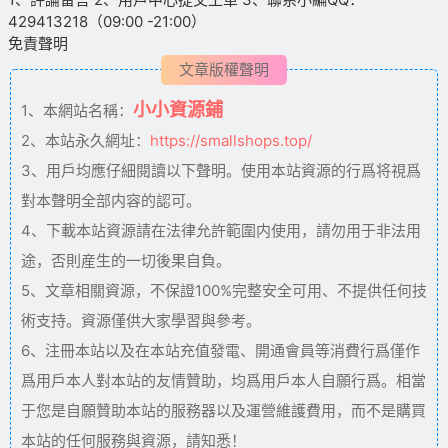
429413218（09:00 -21:00）
免責聲明
文章版權聲明
小小資源鋪
1、本網站名稱：
2、本站永久網址：
https://smallshops.top/
3、用戶均應仔細閱讀以下聲明。使用本站資源的行爲将視爲
對本聲明全部内容的認可。
4、下載本站資源請在法律允許範圍内使用，請勿用于非法用
途，否則産生的一切後果自負。
5、文章相關資源，不保證100%完整安全可用、不提供任何技
術支持。資源僅供大家學習與參考。
6、注冊本站以及在本站充值發電、開通會員等消費行爲僅作
爲用戶本人對本站的友情贊助，均爲用戶本人自願行爲。相當
于您是自願贊助本站的服務器以及運營維護費用，而不是購買
本站的任何服務與資源，請知悉！