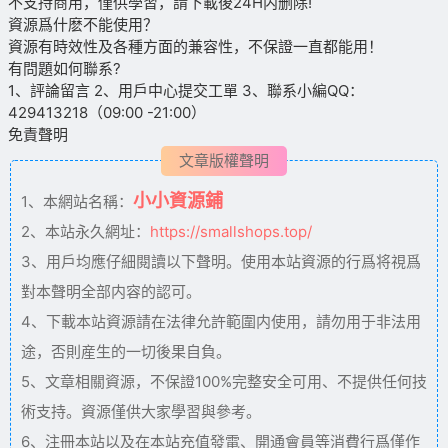
不支持商用，僅供學習，請下載後24H内删除!
資源爲什麽不能使用？
資源有時效性及各種方面的兼容性，不保證一直都能用！
有問題如何聯系?
1、評論留言 2、用戶中心提交工單 3、聯系小編QQ：
429413218（09:00 -21:00）
免責聲明
文章版權聲明
小小資源鋪
1、本網站名稱：
2、本站永久網址：
https://smallshops.top/
3、用戶均應仔細閱讀以下聲明。使用本站資源的行爲将視爲
對本聲明全部内容的認可。
4、下載本站資源請在法律允許範圍内使用，請勿用于非法用
途，否則産生的一切後果自負。
5、文章相關資源，不保證100%完整安全可用、不提供任何技
術支持。資源僅供大家學習與參考。
6、注冊本站以及在本站充值發電、開通會員等消費行爲僅作