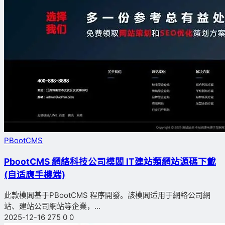
PBootCMS
PbootCMS 網絡科技公司模闆 IT建站類網站源碼下載
(自适應手機端)
此款模闆基于PBootCMS 程序開發。該模闆适用于網絡公司網
站、建站公司網站等企業，...
2025-12-16
275
0
0