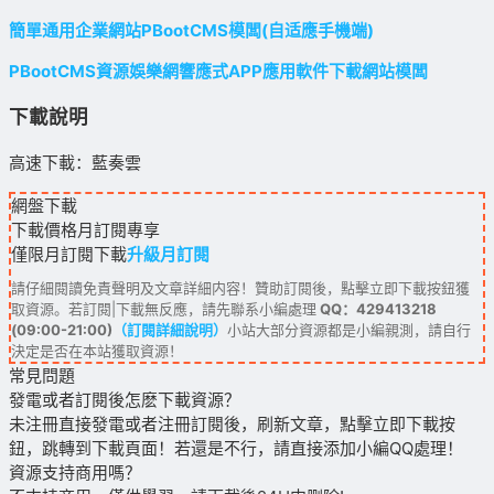
簡單通用企業網站PBootCMS模闆(自适應手機端)
PBootCMS資源娛樂網響應式APP應用軟件下載網站模闆
下載說明
高速下載：藍奏雲
網盤下載
下載價格
月訂閱
專享
僅限月訂閱下載
升級月訂閱
請仔細閱讀免責聲明及文章詳細内容！贊助訂閱後，點擊立即下載按鈕獲
取資源。若訂閱|下載無反應，請先聯系小編處理
QQ：429413218
(09:00-21:00)
（訂閱詳細說明）
小站大部分資源都是小編親測，請自行
決定是否在本站獲取資源！
常見問題
發電或者訂閱後怎麽下載資源？
未注冊直接發電或者注冊訂閱後，刷新文章，點擊立即下載按
鈕，跳轉到下載頁面！若還是不行，請直接添加小編QQ處理！
資源支持商用嗎？