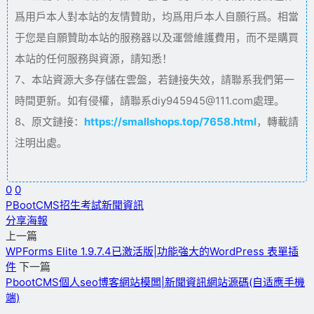
爲用戶本人對本站的友情贊助，均爲用戶本人自願行爲。相當
于您是自願贊助本站的服務器以及運營維護費用，而不是購買
本站的任何服務與資源，請知悉！
7、本站資源大多存儲在雲盤，若鏈接失效，請聯系我們第一
時間更新。如有侵權，請聯系diy945945@111.com處理。
8、原文鏈接：
https://smallshops.top/7658.html
，轉載請
注明出處。
0
0
PBootCMS
招生考試
新聞資訊
分享海報
上一篇
WPForms Elite 1.9.7.4已激活版|功能強大的WordPress 表單插
件
下一篇
PbootCMS個人seo博客網站模闆|新聞資訊網站源碼(自适應手機
端)