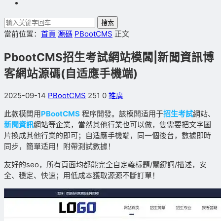
搜索
當前位置：
首頁
源碼
PBootCMS
正文
PbootCMS招生考試網站模闆|新聞資訊博
客網站源碼(自适應手機端)
2025-09-14
PBootCMS
251
0
推廣
此款模闆用
PBootCMS
程序開發。該模闆适用于
招生考試
網站、
新聞資訊
網站等企業，當然其他行業也可以做，隻需要把文字圖
片換成其他行業的即可；自适應手機端，同一個後台，數據即時
同步，簡單适用！附帶測試數據！
友好的seo，所有頁面均都能完全自定義标題/關鍵詞/描述，安
全、穩定、快速；用低成本獲取源源不斷訂單！