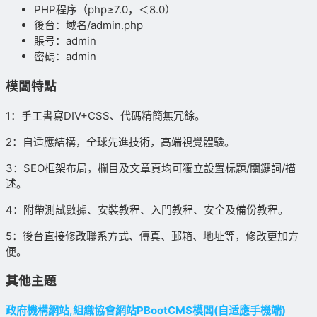
PHP程序（php≥7.0，＜8.0）
後台：域名/admin.php
賬号：admin
密碼：admin
模闆特點
1：手工書寫DIV+CSS、代碼精簡無冗餘。
2：自适應結構，全球先進技術，高端視覺體驗。
3：SEO框架布局，欄目及文章頁均可獨立設置标題/關鍵詞/描
述。
4：附帶測試數據、安裝教程、入門教程、安全及備份教程。
5：後台直接修改聯系方式、傳真、郵箱、地址等，修改更加方
便。
其他主題
政府機構網站,組織協會網站PBootCMS模闆(自适應手機端)