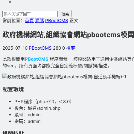
搜索
當前位置：
首頁
源碼
PBootCMS
正文
政府機構網站,組織協會網站pbootcms模
2025-07-10
PBootCMS
280
0
推廣
此款模闆用
PBootCMS
程序開發。 該模闆适用于通用企業網站等
的seo，所有頁面均都能完全自定義标題/關鍵詞/描述。
配置環境
PHP程序（php≥7.0，＜8.0）
後台：域名/admin.php
賬号：admin
密碼：admin
模闆特點