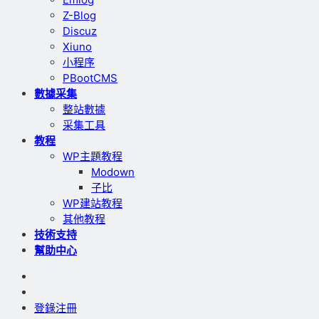
Z-Blog
Discuz
Xiuno
小程序
PBootCMS
數據采集
整站數據
采集工具
教程
WP主題教程
Modown
子比
WP建站教程
其他教程
技術支持
幫助中心
登錄
注冊