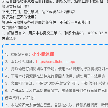
未注冊直接發電或者注冊訂閱後，刷新文章，點擊立即下載按鈕，
資源支持商用嗎？
不支持商用，僅供學習，請下載後24H内删除!
資源爲什麽不能使用？
資源有時效性及各種方面的兼容性，不保證一直都能用！
有問題如何聯系?
1、評論留言 2、用戶中心提交工單 3、聯系小編QQ：429413218（09
免責聲明
小小資源鋪
1、本網站名稱：
2、本站永久網址：
https://smallshops.top/
3、用戶均應仔細閱讀以下聲明。使用本站資源的行爲将視爲對
4、下載本站資源請在法律允許範圍内使用，請勿用于非法用途
5、文章相關資源，不保證100%完整安全可用、不提供任何技
6、注冊本站以及在本站充值發電、開通會員等消費行爲僅作爲
務與資源，請知悉！
7、本站資源大多存儲在雲盤，若鏈接失效，請聯系我們第一時間更新。