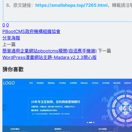
8、原文鏈接：
https://smallshops.top/7265.html
，轉載請注
0
0
PBootCMS
政府機構
組織協會
分享海報
上一篇
簡單通用企業網站pbootcms模闆(自适應手機端)
下一篇
WordPress漫畫網站主題-Madara v2.2.3開心版
猜你喜歡