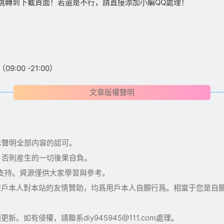
跳轉到下載頁面！若還是不行，請直接添加小編QQ處理！
:00 -21:00）
文章版權聲明
本聲明全部内容的認可。
，否則産生的一切後果自負。
術支持。資源僅供大家學習與參考。
用戶本人對本站的友情贊助，均爲用戶本人自願行爲。相當于您是自
如有侵權，請聯系diy945945@111.com處理。