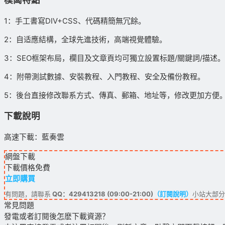
1：手工書寫DIV+CSS、代碼精簡無冗餘。
2：自适應結構，全球先進技術，高端視覺體驗。
3：SEO框架布局，欄目及文章頁均可獨立設置标題/關鍵詞/描述。
4：附帶測試數據、安裝教程、入門教程、安全及備份教程。
5：後台直接修改聯系方式、傳真、郵箱、地址等，修改更加方便
下載說明
高速下載：藍奏雲
網盤下載
下載價格
免費
立即購買
有問題，請聯系
QQ：429413218 (09:00-21:00)
（訂閱說明）
小站大部分
常見問題
發電或者訂閱後怎麽下載資源？