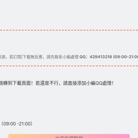
源。若訂閱|下載無反應，請先聯系小編處理
QQ：429413218 (09:00-21:0
跳轉到下載頁面！若還是不行，請直接添加小編QQ處理！
:00 -21:00）