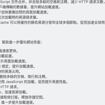
和 JavaScript 文件合并，并去除多餘的空格和注釋，減少 HTTP 請
到客戶端傳輸的數據量，提升網站加載速度。
步加快重複訪問的頁面加載速度。
初次加載時的資源請求量。
yCache 可以将緩存的靜态資源分發到全球多個節點，從而加速全球
功能，幫助進一步優化網站性能：
加載速度更快。
加載延遲。
，提升頁面加載速度。
PR 規定，提升加載速度。
時的資源占用。
的大小，删除多餘的空格、換行和注釋。
使用 JavaScript 的加載，從而提升頁面性能。
 HTTP 請求。
 腳本，加速首屏加載。
臨時數據和修訂版，釋放存儲空間。
，進一步提升加載速度。