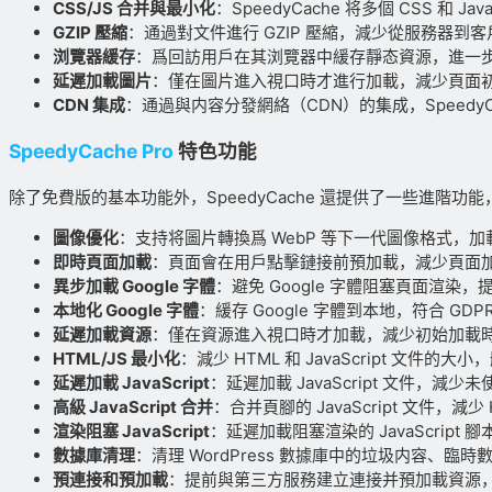
CSS/JS 合并與最小化
：SpeedyCache 将多個 CSS 
GZIP 壓縮
：通過對文件進行 GZIP 壓縮，減少從服務器
浏覽器緩存
：爲回訪用戶在其浏覽器中緩存靜态資源，進一
延遲加載圖片
：僅在圖片進入視口時才進行加載，減少頁面
CDN 集成
：通過與内容分發網絡（CDN）的集成，Speed
SpeedyCache Pro
特色功能
除了免費版的基本功能外，SpeedyCache 還提供了一些進階
圖像優化
：支持将圖片轉換爲 WebP 等下一代圖像格式，
即時頁面加載
：頁面會在用戶點擊鏈接前預加載，減少頁面
異步加載 Google 字體
：避免 Google 字體阻塞頁面渲染
本地化 Google 字體
：緩存 Google 字體到本地，符合 GD
延遲加載資源
：僅在資源進入視口時才加載，減少初始加載
HTML/JS 最小化
：減少 HTML 和 JavaScript 文件
延遲加載 JavaScript
：延遲加載 JavaScript 文件，減少未
高級 JavaScript 合并
：合并頁腳的 JavaScript 文件，減少
渲染阻塞 JavaScript
：延遲加載阻塞渲染的 JavaScript
數據庫清理
：清理 WordPress 數據庫中的垃圾内容、
預連接和預加載
：提前與第三方服務建立連接并預加載資源