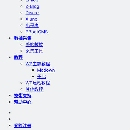
Z-Blog
Discuz
Xiuno
小程序
PBootCMS
數據采集
整站數據
采集工具
教程
WP主題教程
Modown
子比
WP建站教程
其他教程
技術支持
幫助中心
登錄
注冊