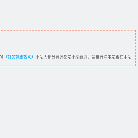
0)
（訂閱詳細說明）
小站大部分資源都是小編親測，請自行決定是否在本站