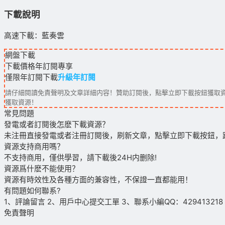
下載說明
高速下載：藍奏雲
網盤下載
下載價格
年訂閱
專享
僅限年訂閱下載
升級年訂閱
請仔細閱讀免責聲明及文章詳細内容！贊助訂閱後，點擊立即下載按鈕獲取資
獲取資源！
常見問題
發電或者訂閱後怎麽下載資源？
未注冊直接發電或者注冊訂閱後，刷新文章，點擊立即下載按鈕，
資源支持商用嗎？
不支持商用，僅供學習，請下載後24H内删除!
資源爲什麽不能使用？
資源有時效性及各種方面的兼容性，不保證一直都能用！
有問題如何聯系?
1、評論留言 2、用戶中心提交工單 3、聯系小編QQ：429413218（09
免責聲明