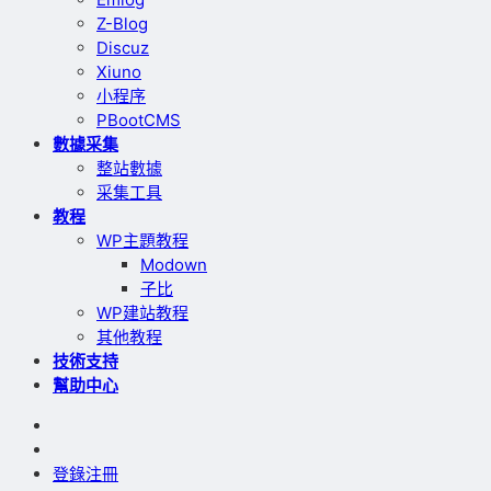
Z-Blog
Discuz
Xiuno
小程序
PBootCMS
數據采集
整站數據
采集工具
教程
WP主題教程
Modown
子比
WP建站教程
其他教程
技術支持
幫助中心
登錄
注冊