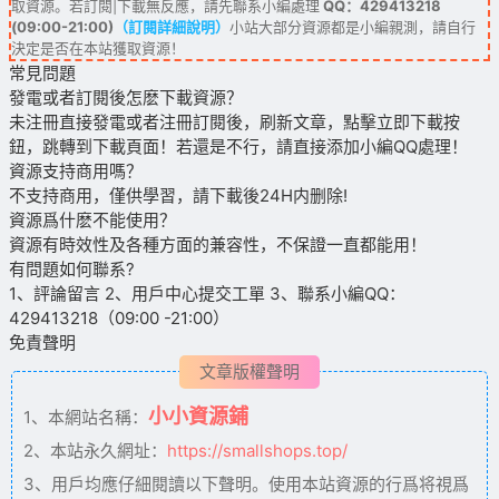
取資源。若訂閱|下載無反應，請先聯系小編處理
QQ：429413218
(09:00-21:00)
（訂閱詳細說明）
小站大部分資源都是小編親測，請自行
決定是否在本站獲取資源！
常見問題
發電或者訂閱後怎麽下載資源？
未注冊直接發電或者注冊訂閱後，刷新文章，點擊立即下載按
鈕，跳轉到下載頁面！若還是不行，請直接添加小編QQ處理！
資源支持商用嗎？
不支持商用，僅供學習，請下載後24H内删除!
資源爲什麽不能使用？
資源有時效性及各種方面的兼容性，不保證一直都能用！
有問題如何聯系?
1、評論留言 2、用戶中心提交工單 3、聯系小編QQ：
429413218（09:00 -21:00）
免責聲明
文章版權聲明
小小資源鋪
1、本網站名稱：
2、本站永久網址：
https://smallshops.top/
3、用戶均應仔細閱讀以下聲明。使用本站資源的行爲将視爲