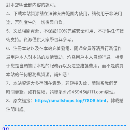
對本聲明全部内容的認可。
4、下載本站資源請在法律允許範圍内使用，請勿用于非法用
途，否則産生的一切後果自負。
5、文章相關資源，不保證100%完整安全可用、不提供任何技
術支持。資源僅供大家學習與參考。
6、注冊本站以及在本站充值發電、開通會員等消費行爲僅作
爲用戶本人對本站的友情贊助，均爲用戶本人自願行爲。相當
于您是自願贊助本站的服務器以及運營維護費用，而不是購買
本站的任何服務與資源，請知悉！
7、本站資源大多存儲在雲盤，若鏈接失效，請聯系我們第一
時間更新。如有侵權，請聯系diy945945@111.com處理。
8、原文鏈接：
https://smallshops.top/7806.html
，轉載請
注明出處。
0
0