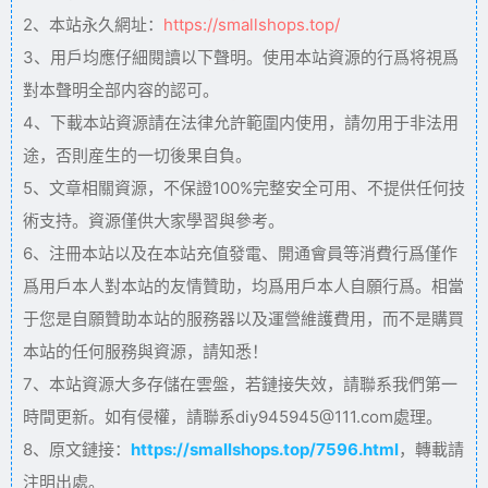
2、本站永久網址：
https://smallshops.top/
3、用戶均應仔細閱讀以下聲明。使用本站資源的行爲将視爲
對本聲明全部内容的認可。
4、下載本站資源請在法律允許範圍内使用，請勿用于非法用
途，否則産生的一切後果自負。
5、文章相關資源，不保證100%完整安全可用、不提供任何技
術支持。資源僅供大家學習與參考。
6、注冊本站以及在本站充值發電、開通會員等消費行爲僅作
爲用戶本人對本站的友情贊助，均爲用戶本人自願行爲。相當
于您是自願贊助本站的服務器以及運營維護費用，而不是購買
本站的任何服務與資源，請知悉！
7、本站資源大多存儲在雲盤，若鏈接失效，請聯系我們第一
時間更新。如有侵權，請聯系diy945945@111.com處理。
8、原文鏈接：
https://smallshops.top/7596.html
，轉載請
注明出處。