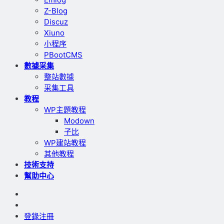
Z-Blog
Discuz
Xiuno
小程序
PBootCMS
數據采集
整站數據
采集工具
教程
WP主題教程
Modown
子比
WP建站教程
其他教程
技術支持
幫助中心
登錄
注冊