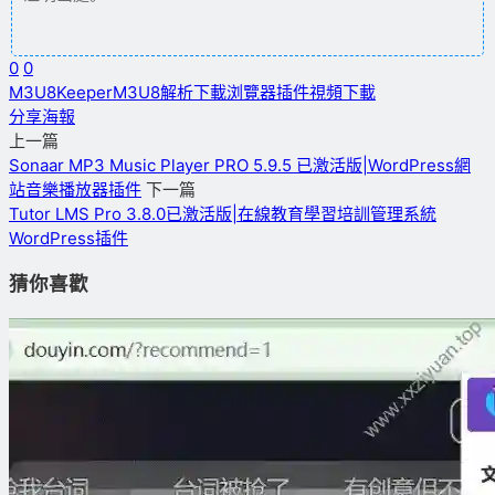
0
0
M3U8Keeper
M3U8解析下載
浏覽器插件
視頻下載
分享海報
上一篇
Sonaar MP3 Music Player PRO 5.9.5 已激活版|WordPress網
站音樂播放器插件
下一篇
Tutor LMS Pro 3.8.0已激活版|在線教育學習培訓管理系統
WordPress插件
猜你喜歡