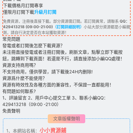
下載價格
月訂閱
專享
僅限月訂閱下載
升級月訂閱
免費資源，注冊後直接下載。部分資源需訂閱。若訂閱異常，請聯系
QQ：
429413218 (09:00-21:00)
（訂閱詳細說明）
小站大部分資源都是小編親
測，請自行決定是否在本站獲取資源！
常見問題
發電或者訂閱後怎麽下載資源？
未注冊直接發電或者注冊訂閱後，刷新文章，點擊立即下載按
鈕，跳轉到下載頁面！若還是不行，請直接添加小編QQ處理！
資源支持商用嗎？
不支持商用，僅供學習，請下載後24H内删除!
資源爲什麽不能使用？
資源有時效性及各種方面的兼容性，不保證一直都能用！
有問題如何聯系?
1、評論留言 2、用戶中心提交工單 3、聯系小編QQ：
429413218（09:00 -21:00）
免責聲明
文章版權聲明
小小資源鋪
1、本網站名稱：