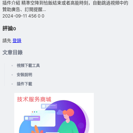
插件介紹 精準空降到恰飯結束或者高能時刻，自動跳過視頻中的
贊助廣告、訂閱提醒...
2024-09-11
456
0
0
評論
0
請先
登錄
文章目錄
視頻下載工具
安裝說明
插件下載