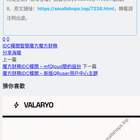
8、原文鏈接：
https://smallshops.top/7238.html
，轉載請
注明出處。
0
0
IDC模闆
智簡魔方
魔方财務
分享海報
上一篇
魔方财務IDC模闆 – mfQloud簡約設計
下一篇
魔方财務IDC模闆 – 新版QRuser用戶中心主題
猜你喜歡