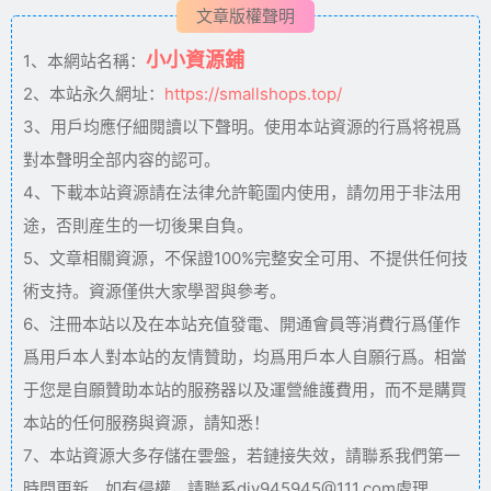
文章版權聲明
小小資源鋪
1、本網站名稱：
2、本站永久網址：
https://smallshops.top/
3、用戶均應仔細閱讀以下聲明。使用本站資源的行爲将視爲
對本聲明全部内容的認可。
4、下載本站資源請在法律允許範圍内使用，請勿用于非法用
途，否則産生的一切後果自負。
5、文章相關資源，不保證100%完整安全可用、不提供任何技
術支持。資源僅供大家學習與參考。
6、注冊本站以及在本站充值發電、開通會員等消費行爲僅作
爲用戶本人對本站的友情贊助，均爲用戶本人自願行爲。相當
于您是自願贊助本站的服務器以及運營維護費用，而不是購買
本站的任何服務與資源，請知悉！
7、本站資源大多存儲在雲盤，若鏈接失效，請聯系我們第一
時間更新。如有侵權，請聯系diy945945@111.com處理。