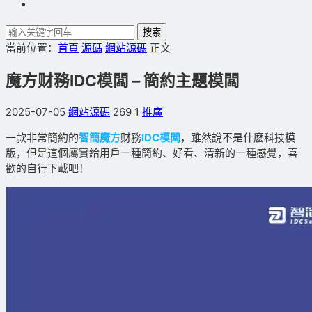
搜索
當前位置：
首頁
源碼
網站源碼
正文
魔方财務IDC模闆 – 簡約主題模闆
2025-07-05
網站源碼
269
1
推廣
一款非常簡約的
智簡魔方
财務
IDC模闆
，雖然說不是什麽科技模
版，但是這個屬實給用戶一種簡約、好看、清新的一種感覺，喜
歡的自行下載吧！