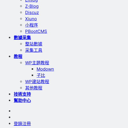
Z-Blog
Discuz
Xiuno
小程序
PBootCMS
數據采集
整站數據
采集工具
教程
WP主題教程
Modown
子比
WP建站教程
其他教程
技術支持
幫助中心
登錄
注冊