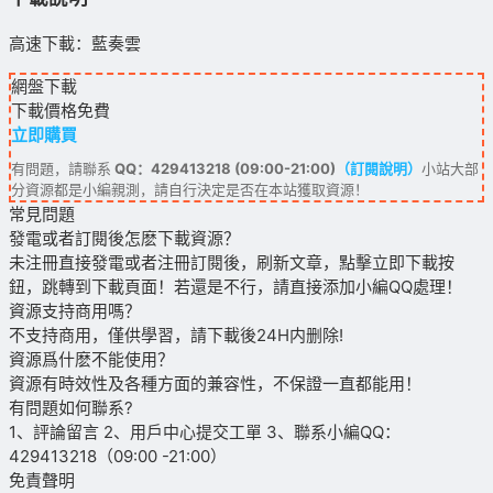
高速下載：藍奏雲
網盤下載
下載價格
免費
立即購買
有問題，請聯系
QQ：429413218 (09:00-21:00)
（訂閱說明）
小站大部
分資源都是小編親測，請自行決定是否在本站獲取資源！
常見問題
發電或者訂閱後怎麽下載資源？
未注冊直接發電或者注冊訂閱後，刷新文章，點擊立即下載按
鈕，跳轉到下載頁面！若還是不行，請直接添加小編QQ處理！
資源支持商用嗎？
不支持商用，僅供學習，請下載後24H内删除!
資源爲什麽不能使用？
資源有時效性及各種方面的兼容性，不保證一直都能用！
有問題如何聯系?
1、評論留言 2、用戶中心提交工單 3、聯系小編QQ：
429413218（09:00 -21:00）
免責聲明