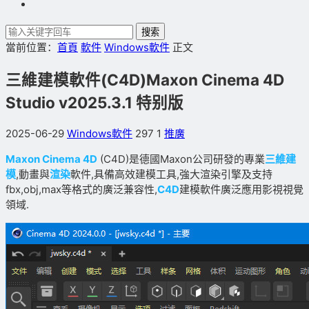
搜索
當前位置：
首頁
軟件
Windows軟件
正文
三維建模軟件(C4D)Maxon Cinema 4D
Studio v2025.3.1 特别版
2025-06-29
Windows軟件
297
1
推廣
Maxon Cinema 4D
(C4D)是德國Maxon公司研發的專業
三維建
模
,動畫與
渲染
軟件,具備高效建模工具,強大渲染引擎及支持
fbx,obj,max等格式的廣泛兼容性,
C4D
建模軟件廣泛應用影視視覺
領域.​