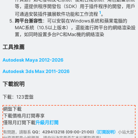
等，還提供程序開發包（SDK）用于插件程序的開發，用戶
1
可通過安裝插件擴展軟件功能和工作流程
。
跨平台兼容性
：可以安裝在Windows系統和蘋果電腦的
MAC系統（10.5以上版本），還能進行跨平台的網絡渲染設
置，如同時設置多台PC和Mac機的網絡渲染
工具推薦
Autodesk Maya 2012-2026
Autodesk 3ds Max 2011-2026
下載說明
下載：123雲盤
網盤下載
下載價格
月訂閱
專享
僅限月訂閱下載
升級月訂閱
有問題，請聯系
QQ：429413218 (09:00-21:00)
（訂閱說明）
小站大部
分資源都是小編親測，請自行決定是否在本站獲取資源！