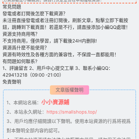
常見問題
發電或者訂閱後怎麽下載資源？
未注冊直接發電或者注冊訂閱後，刷新文章，點擊立即下載按
鈕，跳轉到下載頁面！若還是不行，請直接添加小編QQ處理！
資源支持商用嗎？
不支持商用，僅供學習，請下載後24H内删除!
資源爲什麽不能使用？
資源有時效性及各種方面的兼容性，不保證一直都能用！
有問題如何聯系?
1、評論留言 2、用戶中心提交工單 3、聯系小編QQ：
429413218（09:00 -21:00）
免責聲明
文章版權聲明
小小資源鋪
1、本網站名稱：
2、本站永久網址：
https://smallshops.top/
3、用戶均應仔細閱讀以下聲明。使用本站資源的行爲将視爲
對本聲明全部内容的認可。