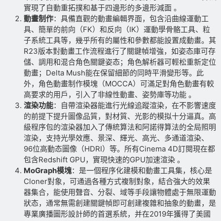
實現了自動重拓撲和基于四邊形的多邊形減面 。
動畫制作
：具備直觀的動畫編輯界面，包含沿曲線運動工
具、簡單的前向（FK）和反向（IK）運動學骨骼工具、粒
子系統工具等，幾乎所有的屬性和參數都能設置成動畫。其
R23版本對動畫工作流程進行了關鍵幀增強，如姿态庫可存
儲、調用和混合角色關鍵姿态；角色解析器可輕松重新定位
動畫；Delta Mush能在保留細節的同時平滑變形等。此
外，角色動畫制作模塊（MOCCA）可滿足對角色動畫有較
高要求的用戶，引入了非線性動畫、姿勢庫等功能 。
渲染功能
：自帶渲染器能進行光線追蹤渲染，在不影響速度
的前提下提升圖像品質，對材質、光影的模拟十分逼真。高
級程序包的渲染器加入了傳統算法和阿諾得算法的全局照明
渲染，支持光學效應、景深、輝光、高光、多通道渲染、
96位高動态圖像（HDRI）等。所有Cinema 4D訂閱現在都
包含Redshift GPU，實現快速的GPU加速渲染 。
MoGraph模塊
：是一個程序化建模和動畫工具集，核心是
Cloner對象，可通過各種方式複制對象，結合強大的效果
器集合，能使用聲音、分裂、域等手段讓物體處于無限運動
狀态，通常無需創建關鍵幀即可創建複雜和抽象的動畫，是
專業廣播圖形設計師的首選系統，并在2019年獲得了美國