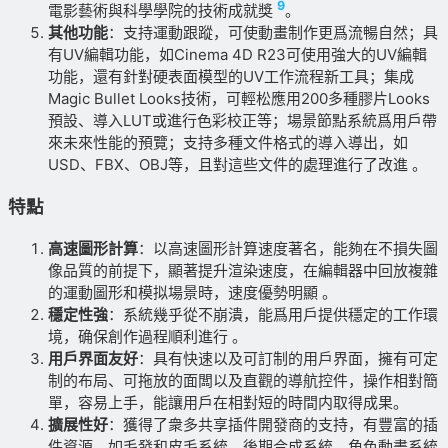
9
電影藝術與科學學院的技術成就獎
。
其他功能
：支持運動跟蹤，可使動畫制作更爲流暢自然；具
有UV編輯功能，如Cinema 4D R23可使用強大的UV編輯
功能，還有針對硬表面模型的UV工作流程新工具；集成
Magic Bullet Looks技術，可輕松應用200多種膠片Looks
預設、導入LUT或進行色彩校正等；場景節點系統爲用戶帶
來未來性能的預覽；支持多種文件格式的導入導出，如
USD、FBX、OBJ等，且對這些文件的處理進行了改進 。
特點
高速圖形計算
：以高速圖形計算速度著名，能夠在不損失圖
像品質的前提下，顯著提升渲染速度，在編輯器中回放複雜
的運動圖形和模拟場景時，速度優勢明顯 。
穩定性強
：系統幾乎從不崩潰，能爲用戶提供穩定的工作環
境，确保創作過程順利進行 。
用戶界面友好
：具有快速以及可訂制的用戶界面，擁有可定
制的布局、可拖放的面闆以及直觀的導航控件，操作相對簡
單，容易上手，能讓用戶在相對短的時間内取得成果。
擴展性好
：獲得了衆多共享插件開發商的支持，有豐富的插
件資源，如毛發和皮毛系統、後期合成系統、角色動畫系統