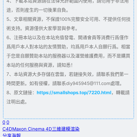
4、下載本站資源請在法律允許範圍内使用，請勿用于非法用
途，否則産生的一切後果自負。
5、文章相關資源，不保證100%完整安全可用、不提供任何技
術支持。資源僅供大家學習與參考。
6、注冊本站以及在本站充值發電、開通會員等消費行爲僅作
爲用戶本人對本站的友情贊助，均爲用戶本人自願行爲。相當
于您是自願贊助本站的服務器以及運營維護費用，而不是購買
本站的任何服務與資源，請知悉！
7、本站資源大多存儲在雲盤，若鏈接失效，請聯系我們第一
時間更新。如有侵權，請聯系diy945945@111.com處理。
8、原文鏈接：
https://smallshops.top/7220.html
，轉載請
注明出處。
0
0
C4D
Maxon Cinema 4D
三維建模
渲染
分享海報