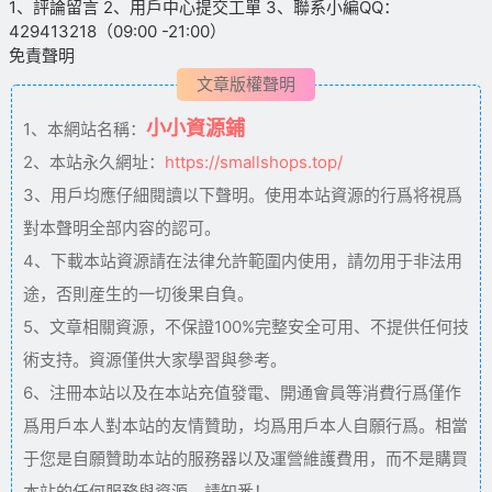
1、評論留言 2、用戶中心提交工單 3、聯系小編QQ：
429413218（09:00 -21:00）
免責聲明
文章版權聲明
小小資源鋪
1、本網站名稱：
2、本站永久網址：
https://smallshops.top/
3、用戶均應仔細閱讀以下聲明。使用本站資源的行爲将視爲
對本聲明全部内容的認可。
4、下載本站資源請在法律允許範圍内使用，請勿用于非法用
途，否則産生的一切後果自負。
5、文章相關資源，不保證100%完整安全可用、不提供任何技
術支持。資源僅供大家學習與參考。
6、注冊本站以及在本站充值發電、開通會員等消費行爲僅作
爲用戶本人對本站的友情贊助，均爲用戶本人自願行爲。相當
于您是自願贊助本站的服務器以及運營維護費用，而不是購買
本站的任何服務與資源，請知悉！