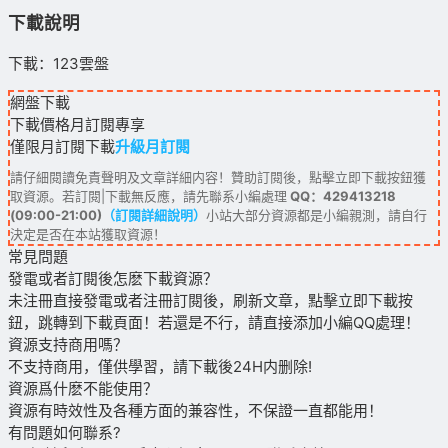
下載說明
下載：123雲盤
網盤下載
下載價格
月訂閱
專享
僅限月訂閱下載
升級月訂閱
請仔細閱讀免責聲明及文章詳細内容！贊助訂閱後，點擊立即下載按鈕獲
取資源。若訂閱|下載無反應，請先聯系小編處理
QQ：429413218
(09:00-21:00)
（訂閱詳細說明）
小站大部分資源都是小編親測，請自行
決定是否在本站獲取資源！
常見問題
發電或者訂閱後怎麽下載資源？
未注冊直接發電或者注冊訂閱後，刷新文章，點擊立即下載按
鈕，跳轉到下載頁面！若還是不行，請直接添加小編QQ處理！
資源支持商用嗎？
不支持商用，僅供學習，請下載後24H内删除!
資源爲什麽不能使用？
資源有時效性及各種方面的兼容性，不保證一直都能用！
有問題如何聯系?