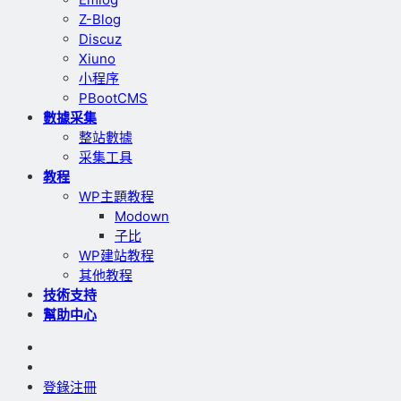
Z-Blog
Discuz
Xiuno
小程序
PBootCMS
數據采集
整站數據
采集工具
教程
WP主題教程
Modown
子比
WP建站教程
其他教程
技術支持
幫助中心
登錄
注冊