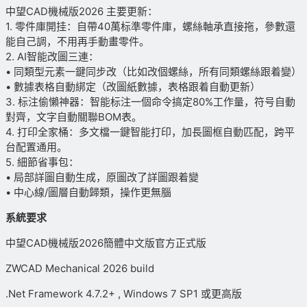
中望CAD機械版2026 主要更新：
1. 零件庫開挂：自帶40萬标準零件庫，螺絲軸承直接拖，參數還
能自己調，不用再手動畫零件。
2. AI智能改圖三連：
• 同類型元素一鍵同步改（比如改個螺絲，所有同類螺絲跟着變）
• 數據表格自動綁定（改圖紙數據，表格跟着自動更新）
3. 标注偷懶神器：智能标注一個命令搞定80%工作量，符号自動
對齊，文字自動關聯BOM表。
4. 打印全家桶：多文檔一鍵智能打印，加長圖框自動匹配，跨平
台配置通用。
5. 細節省事包：
• 局部詳圖自動生成，原圖改了詳圖跟着變
• 中心線/圖層自動歸類，操作更無腦
系統要求
中望CAD機械版2026簡體中文版官方正式版
ZWCAD Mechanical 2026 build
.Net Framework 4.7.2+ , Windows 7 SP1 或更高版