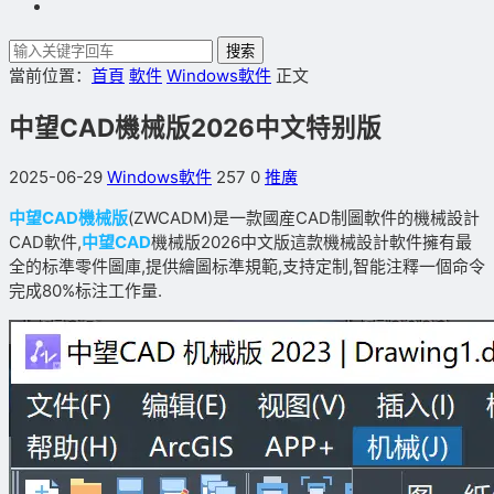
搜索
當前位置：
首頁
軟件
Windows軟件
正文
中望CAD機械版2026中文特别版
2025-06-29
Windows軟件
257
0
推廣
中望CAD機械版
(ZWCADM)是一款國産CAD制圖軟件的機械設計
CAD軟件,
中望CAD
機械版2026中文版這款機械設計軟件擁有最
全的标準零件圖庫,提供繪圖标準規範,支持定制,智能注釋一個命令
完成80%标注工作量.