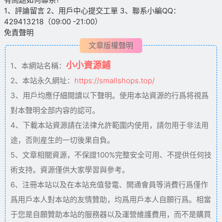
1、評論留言 2、用戶中心提交工單 3、聯系小編QQ：
429413218（09:00 -21:00）
免責聲明
文章版權聲明
小小資源鋪
1、本網站名稱：
2、本站永久網址：
https://smallshops.top/
3、用戶均應仔細閱讀以下聲明。使用本站資源的行爲将視爲
對本聲明全部内容的認可。
4、下載本站資源請在法律允許範圍内使用，請勿用于非法用
途，否則産生的一切後果自負。
5、文章相關資源，不保證100%完整安全可用、不提供任何技
術支持。資源僅供大家學習與參考。
6、注冊本站以及在本站充值發電、開通會員等消費行爲僅作
爲用戶本人對本站的友情贊助，均爲用戶本人自願行爲。相當
于您是自願贊助本站的服務器以及運營維護費用，而不是購買