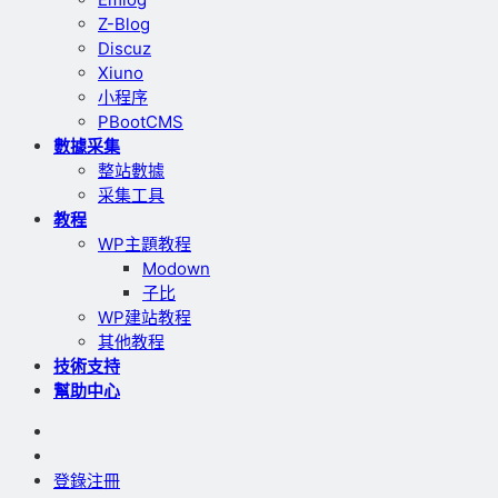
Z-Blog
Discuz
Xiuno
小程序
PBootCMS
數據采集
整站數據
采集工具
教程
WP主題教程
Modown
子比
WP建站教程
其他教程
技術支持
幫助中心
登錄
注冊