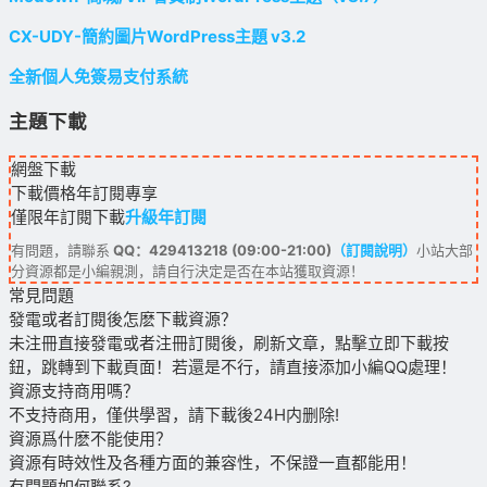
CX-UDY-簡約圖片WordPress主題 v3.2
全新個人免簽易支付系統
主題下載
網盤下載
下載價格
年訂閱
專享
僅限年訂閱下載
升級年訂閱
有問題，請聯系
QQ：429413218 (09:00-21:00)
（訂閱說明）
小站大部
分資源都是小編親測，請自行決定是否在本站獲取資源！
常見問題
發電或者訂閱後怎麽下載資源？
未注冊直接發電或者注冊訂閱後，刷新文章，點擊立即下載按
鈕，跳轉到下載頁面！若還是不行，請直接添加小編QQ處理！
資源支持商用嗎？
不支持商用，僅供學習，請下載後24H内删除!
資源爲什麽不能使用？
資源有時效性及各種方面的兼容性，不保證一直都能用！
有問題如何聯系?