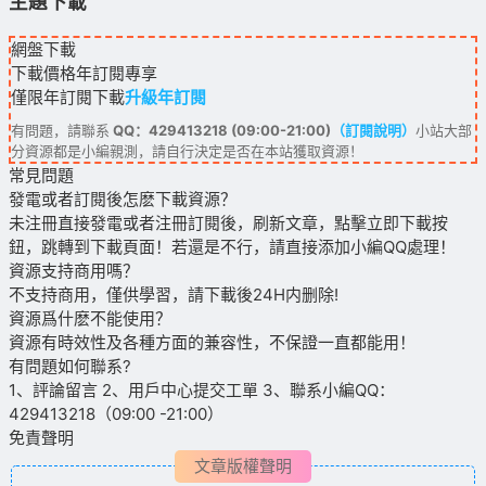
主題下載
網盤下載
下載價格
年訂閱
專享
僅限年訂閱下載
升級年訂閱
有問題，請聯系
QQ：429413218 (09:00-21:00)
（訂閱說明）
小站大部
分資源都是小編親測，請自行決定是否在本站獲取資源！
常見問題
發電或者訂閱後怎麽下載資源？
未注冊直接發電或者注冊訂閱後，刷新文章，點擊立即下載按
鈕，跳轉到下載頁面！若還是不行，請直接添加小編QQ處理！
資源支持商用嗎？
不支持商用，僅供學習，請下載後24H内删除!
資源爲什麽不能使用？
資源有時效性及各種方面的兼容性，不保證一直都能用！
有問題如何聯系?
1、評論留言 2、用戶中心提交工單 3、聯系小編QQ：
429413218（09:00 -21:00）
免責聲明
文章版權聲明