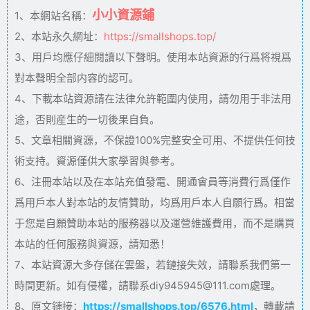
小小資源鋪
1、本網站名稱：
2、本站永久網址：
https://smallshops.top/
3、用戶均應仔細閱讀以下聲明。使用本站資源的行爲将視爲
對本聲明全部内容的認可。
4、下載本站資源請在法律允許範圍内使用，請勿用于非法用
途，否則産生的一切後果自負。
5、文章相關資源，不保證100%完整安全可用、不提供任何技
術支持。資源僅供大家學習與參考。
6、注冊本站以及在本站充值發電、開通會員等消費行爲僅作
爲用戶本人對本站的友情贊助，均爲用戶本人自願行爲。相當
于您是自願贊助本站的服務器以及運營維護費用，而不是購買
本站的任何服務與資源，請知悉！
7、本站資源大多存儲在雲盤，若鏈接失效，請聯系我們第一
時間更新。如有侵權，請聯系diy945945@111.com處理。
8、原文鏈接：
https://smallshops.top/6576.html
，轉載請