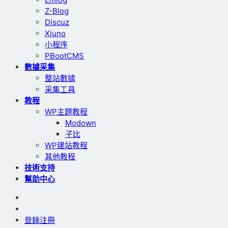
Z-Blog
Discuz
Xiuno
小程序
PBootCMS
數據采集
整站數據
采集工具
教程
WP主題教程
Modown
子比
WP建站教程
其他教程
技術支持
幫助中心
登錄
注冊