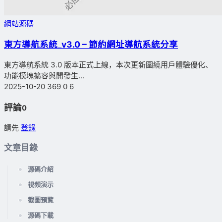
網站源碼
東方導航系統_v3.0 – 節約網址導航系統分享
東方導航系統 3.0 版本正式上線，本次更新圍繞用戶體驗優化、
功能模塊擴容與開發生...
2025-10-20
369
0
6
評論
0
請先
登錄
文章目錄
源碼介紹
視頻演示
截圖預覽
源碼下載