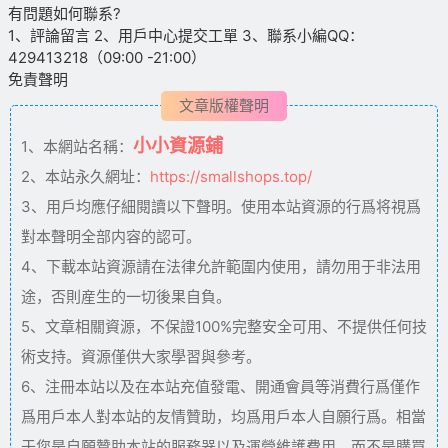
有問題如何聯系?
1、評論留言 2、用戶中心提交工單 3、聯系小編QQ：
429413218（09:00 -21:00）
免責聲明
文章版權聲明
小小資源鋪
1、本網站名稱：
2、本站永久網址：
https://smallshops.top/
3、用戶均應仔細閱讀以下聲明。使用本站資源的行爲将視爲
對本聲明全部内容的認可。
4、下載本站資源請在法律允許範圍内使用，請勿用于非法用
途，否則産生的一切後果自負。
5、文章相關資源，不保證100%完整安全可用、不提供任何技
術支持。資源僅供大家學習與參考。
6、注冊本站以及在本站充值發電、開通會員等消費行爲僅作
爲用戶本人對本站的友情贊助，均爲用戶本人自願行爲。相當
于您是自願贊助本站的服務器以及運營維護費用，而不是購買