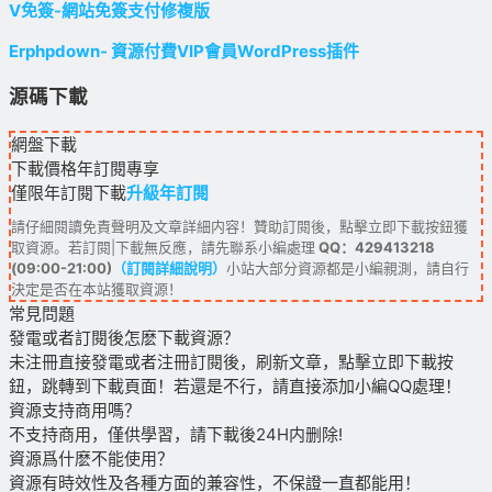
V免簽-網站免簽支付修複版
Erphpdown- 資源付費VIP會員WordPress插件
源碼下載
網盤下載
下載價格
年訂閱
專享
僅限年訂閱下載
升級年訂閱
請仔細閱讀免責聲明及文章詳細内容！贊助訂閱後，點擊立即下載按鈕獲
取資源。若訂閱|下載無反應，請先聯系小編處理
QQ：429413218
(09:00-21:00)
（訂閱詳細說明）
小站大部分資源都是小編親測，請自行
決定是否在本站獲取資源！
常見問題
發電或者訂閱後怎麽下載資源？
未注冊直接發電或者注冊訂閱後，刷新文章，點擊立即下載按
鈕，跳轉到下載頁面！若還是不行，請直接添加小編QQ處理！
資源支持商用嗎？
不支持商用，僅供學習，請下載後24H内删除!
資源爲什麽不能使用？
資源有時效性及各種方面的兼容性，不保證一直都能用！