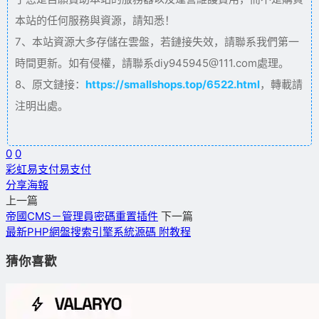
本站的任何服務與資源，請知悉！
7、本站資源大多存儲在雲盤，若鏈接失效，請聯系我們第一
時間更新。如有侵權，請聯系diy945945@111.com處理。
8、原文鏈接：
https://smallshops.top/6522.html
，轉載請
注明出處。
0
0
彩虹易支付
易支付
分享海報
上一篇
帝國CMS－管理員密碼重置插件
下一篇
最新PHP網盤搜索引擎系統源碼 附教程
猜你喜歡