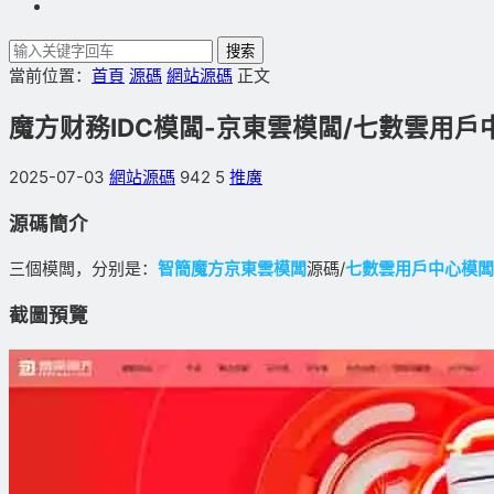
搜索
當前位置：
首頁
源碼
網站源碼
正文
魔方财務IDC模闆-京東雲模闆/七數雲用戶
2025-07-03
網站源碼
942
5
推廣
源碼簡介
三個模闆，分别是：
智簡魔方
京東雲模闆
源碼/
七數雲用戶中心模闆
截圖預覽