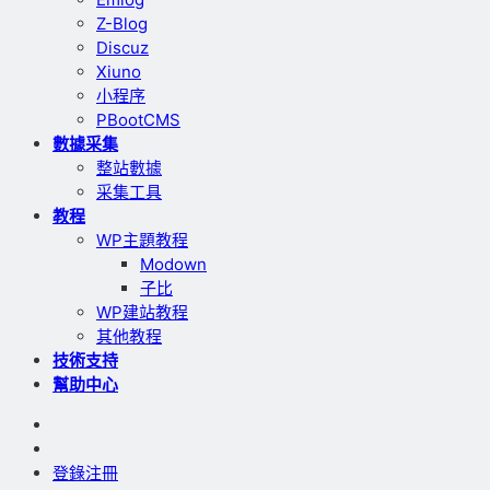
Z-Blog
Discuz
Xiuno
小程序
PBootCMS
數據采集
整站數據
采集工具
教程
WP主題教程
Modown
子比
WP建站教程
其他教程
技術支持
幫助中心
登錄
注冊