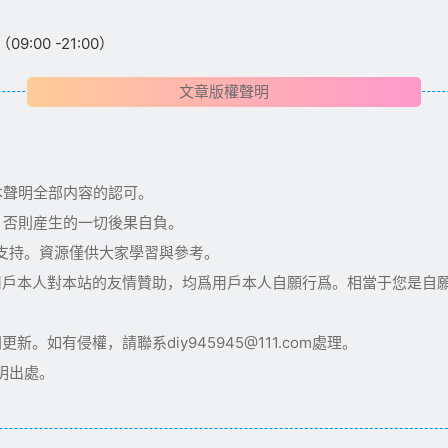
:00 -21:00）
文章版權聲明
本聲明全部内容的認可。
，否則産生的一切後果自負。
術支持。資源僅供大家學習與參考。
用戶本人對本站的友情贊助，均爲用戶本人自願行爲。相當于您是自
如有侵權，請聯系diy945945@111.com處理。
明出處。