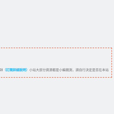
0)
（訂閱詳細說明）
小站大部分資源都是小編親測，請自行決定是否在本站