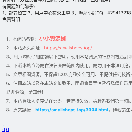
有問題如何聯系?
1、評論留言 2、用戶中心提交工單 3、聯系小編QQ：429413218（09
免責聲明
小小資源鋪
1、本網站名稱：
2、本站永久網址：
https://smallshops.top/
3、用戶均應仔細閱讀以下聲明。使用本站資源的行爲将視爲對
4、下載本站資源請在法律允許範圍内使用，請勿用于非法用途
5、文章相關資源，不保證100%完整安全可用、不提供任何技
6、注冊本站以及在本站充值發電、開通會員等消費行爲僅作爲
務與資源，請知悉！
7、本站資源大多存儲在雲盤，若鏈接失效，請聯系我們第一時間更新。
8、原文鏈接：
https://smallshops.top/3904.html
，轉載請注
0
0