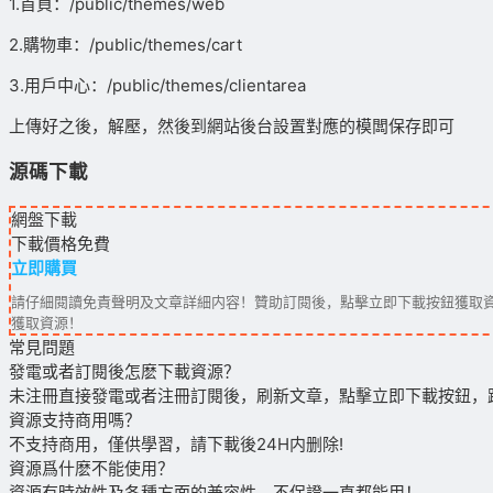
1.首頁：/public/themes/web
2.購物車：/public/themes/cart
3.用戶中心：/public/themes/clientarea
上傳好之後，解壓，然後到網站後台設置對應的模闆保存即可
源碼下載
網盤下載
下載價格
免費
立即購買
請仔細閱讀免責聲明及文章詳細内容！贊助訂閱後，點擊立即下載按鈕獲取資
獲取資源！
常見問題
發電或者訂閱後怎麽下載資源？
未注冊直接發電或者注冊訂閱後，刷新文章，點擊立即下載按鈕，
資源支持商用嗎？
不支持商用，僅供學習，請下載後24H内删除!
資源爲什麽不能使用？
資源有時效性及各種方面的兼容性，不保證一直都能用！