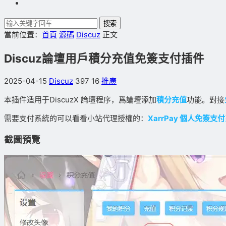
搜索
當前位置：
首頁
源碼
Discuz
正文
Discuz論壇用戶積分充值免簽支付插件
2025-04-15
Discuz
397
16
推廣
本插件适用于DiscuzX 論壇程序，爲論壇添加
積分充值
功能。對接
需要支付系統的可以看看小站代理授權的：
XarrPay 個人免簽
截圖預覽