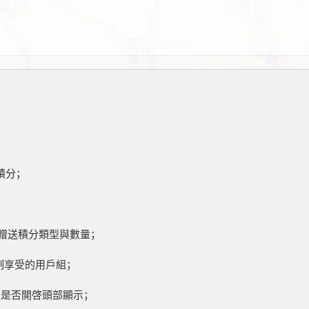
積分；
置贈送積分類型與數量；
；
限制享受的用戶組；
置是否開啓頭部顯示；