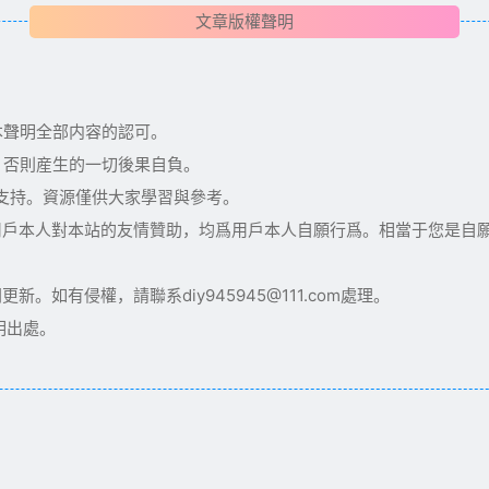
文章版權聲明
本聲明全部内容的認可。
，否則産生的一切後果自負。
術支持。資源僅供大家學習與參考。
用戶本人對本站的友情贊助，均爲用戶本人自願行爲。相當于您是自
如有侵權，請聯系diy945945@111.com處理。
明出處。