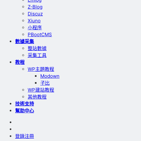
Z-Blog
Discuz
Xiuno
小程序
PBootCMS
數據采集
整站數據
采集工具
教程
WP主題教程
Modown
子比
WP建站教程
其他教程
技術支持
幫助中心
登錄
注冊