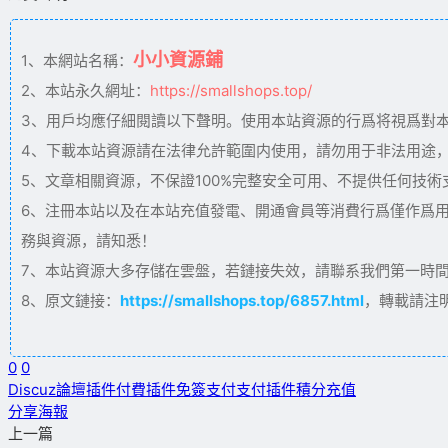
小小資源鋪
1、本網站名稱：
2、本站永久網址：
https://smallshops.top/
3、用戶均應仔細閱讀以下聲明。使用本站資源的行爲将視爲對
4、下載本站資源請在法律允許範圍内使用，請勿用于非法用途
5、文章相關資源，不保證100%完整安全可用、不提供任何技
6、注冊本站以及在本站充值發電、開通會員等消費行爲僅作爲
務與資源，請知悉！
7、本站資源大多存儲在雲盤，若鏈接失效，請聯系我們第一時間更新。
8、原文鏈接：
https://smallshops.top/6857.html
，轉載請注
0
0
Discuz論壇插件
付費插件
免簽支付
支付插件
積分充值
分享海報
上一篇