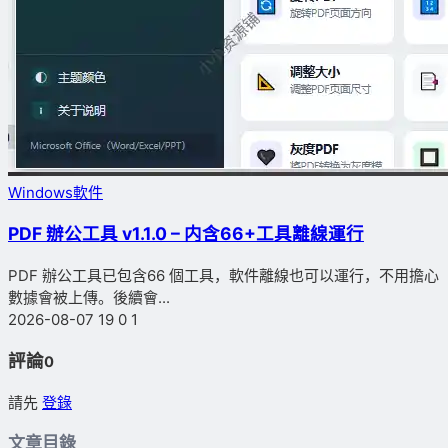
Windows軟件
PDF 辦公工具 v1.1.0 – 内含66+工具離線運行
PDF 辦公工具已包含66 個工具，軟件離線也可以運行，不用擔心
數據會被上傳。後續會...
2026-08-07
19
0
1
評論
0
請先
登錄
文章目錄