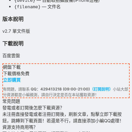
— 自動取拍攝設備(iPhone這種)
{device}
— 文件名
{filename}
版本說明
v2.7 單文件版
下載說明
百度雲盤
網盤下載
下載價格
免費
立即購買
有問題，請聯系
QQ：429413218 (09:00-21:00)
（訂閱說明）
小站大部
分資源都是小編親測，請自行決定是否在本站獲取資源！
常見問題
發電或者訂閱後怎麽下載資源？
未注冊直接發電或者注冊訂閱後，刷新文章，點擊立即下載按
鈕，跳轉到下載頁面！若還是不行，請直接添加小編QQ處理！
資源支持商用嗎？