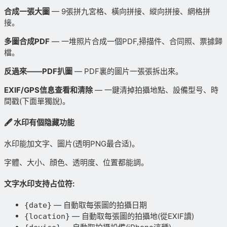
合成一張大圖
— 9張拼九宮格、橫向拼接、縱向拼接、網格拼
接。
多圖合成PDF
— 一堆照片合成一個PDF,掃描件、合同照、票據歸
檔。
反過來——PDF扒圖
— PDF裏的圖片一張張拆出來。
EXIF/GPS信息查看和清除
— 一鍵清掉拍攝地點、設備型号、時
間戳(下面單獨說)。
🖋️ 水印有個隐藏功能
水印能加文字、圖片(透明PNG最合适)。
字體、大小、顔色、透明度、位置都能調。
文字水印支持占位符:
— 自動取每張圖的拍攝日期
{date}
— 自動取每張圖的拍攝地(從EXIF讀)
{location}