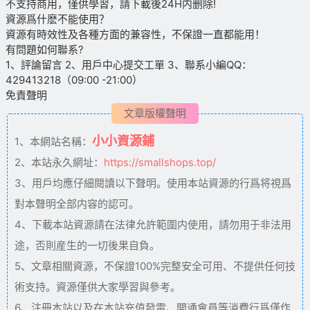
不支持商用，僅供學習，請下載後24H内删除!
資源爲什麽不能使用？
資源有時效性及各種方面的兼容性，不保證一直都能用！
有問題如何聯系?
1、評論留言 2、用戶中心提交工單 3、聯系小編QQ：
429413218（09:00 -21:00）
免責聲明
文章版權聲明
小小資源鋪
1、本網站名稱：
2、本站永久網址：
https://smallshops.top/
3、用戶均應仔細閱讀以下聲明。使用本站資源的行爲将視爲
對本聲明全部内容的認可。
4、下載本站資源請在法律允許範圍内使用，請勿用于非法用
途，否則産生的一切後果自負。
5、文章相關資源，不保證100%完整安全可用、不提供任何技
術支持。資源僅供大家學習與參考。
6、注冊本站以及在本站充值發電、開通會員等消費行爲僅作