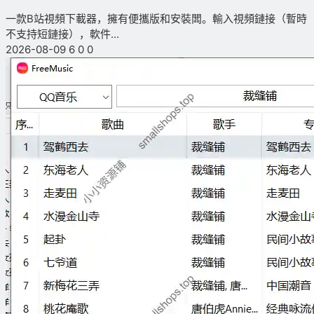
一款B站視頻下載器，擁有便攜版和安裝闆。輸入視頻鏈接（暫時
不支持短鏈接），軟件...
2026-08-09
6
0
0