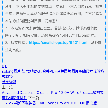
爲用戶本人對本站的友情贊助，均爲用戶本人自願行爲。相當
于您是自願贊助本站的服務器以及運營維護費用，而不是購買
本站的任何服務與資源，請知悉！
7、本站資源大多存儲在雲盤，若鏈接失效，請聯系我們第一
時間更新。如有侵權，請聯系diy945945@111.com處理。
8、原文鏈接：
https://smallshops.top/9421.html
，轉載請
注明出處。
0
0
solong圖片處理器
加水印
合并PDF
合并圖片
圖片壓縮
尺寸裁剪
格
式轉換
分享海報
上一篇
Advanced Database Cleaner Pro 4.2.0 – WordPress高級數據
庫清理優化插件
下一篇
TikTok 視頻下載神器 – 4K Tokkit Pro v26.0.0.1090 開心版