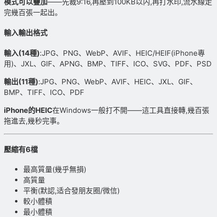
模式可以疊加
——先裁9:16,再壓到100KB以内,再打水印,流水線走
完幾百張一起出。
輸入輸出格式
輸入(14種)
:JPG、PNG、WebP、AVIF、HEIC/HEIF(iPhone專
用)、JXL、GIF、APNG、BMP、TIFF、ICO、SVG、PDF、PSD
輸出(11種)
:JPG、PNG、WebP、AVIF、HEIC、JXL、GIF、
BMP、TIFF、ICO、PDF
iPhone的HEIC
在Windows一般打不開——這工具直接轉,幾百張
拖進去,幾秒完事。
壓縮有6檔
最高質量(幾乎無損)
高質量
平衡(默認,适合發朋友圈/微信)
較小體積
最小體積