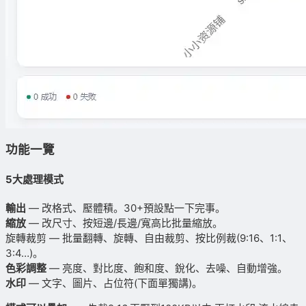
功能一覽
5大處理模式
輸出
— 改格式、壓體積。30+預設點一下完事。
縮放
— 改尺寸、按短邊/長邊/寬高比批量縮放。
旋轉裁剪 — 批量翻轉、旋轉、自由裁剪、按比例裁(9:16、1:1、
3:4…)。
色彩調整
— 亮度、對比度、飽和度、銳化、去噪、自動增強。
水印
— 文字、圖片、占位符(下面單獨講)。