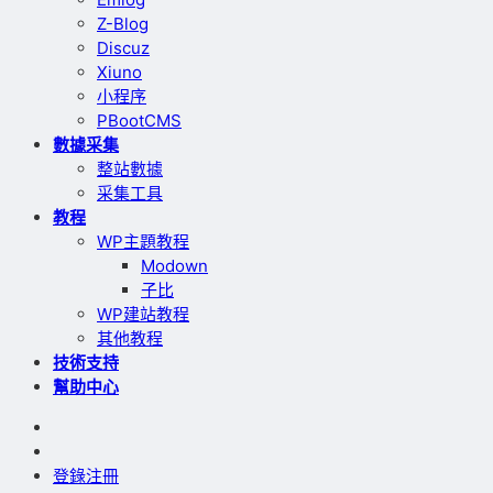
Z-Blog
Discuz
Xiuno
小程序
PBootCMS
數據采集
整站數據
采集工具
教程
WP主題教程
Modown
子比
WP建站教程
其他教程
技術支持
幫助中心
登錄
注冊