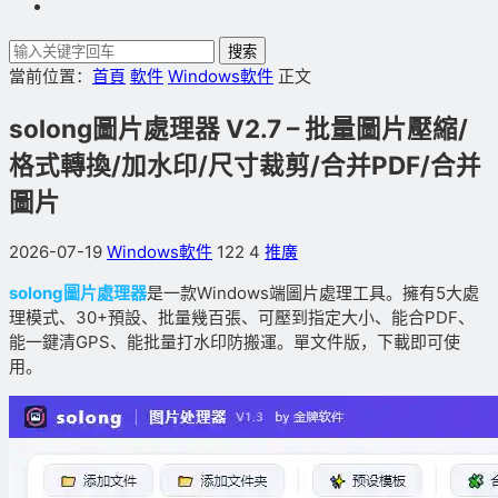
搜索
當前位置：
首頁
軟件
Windows軟件
正文
solong圖片處理器 V2.7 – 批量圖片壓縮/
格式轉換/加水印/尺寸裁剪/合并PDF/合并
圖片
2026-07-19
Windows軟件
122
4
推廣
solong圖片處理器
是一款Windows端圖片處理工具。擁有5大處
理模式、30+預設、批量幾百張、可壓到指定大小、能合PDF、
能一鍵清GPS、能批量打水印防搬運。單文件版，下載即可使
用。