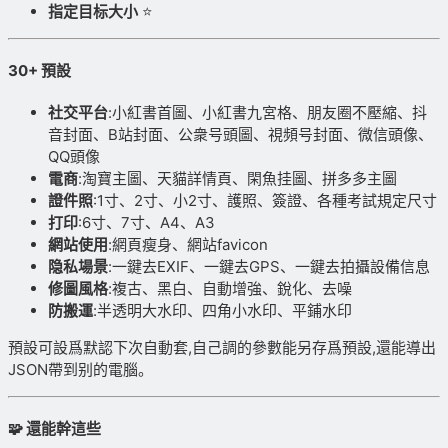
指定目标大小
⭐
30+ 預設
社交平台
:小紅書首圖、小紅書九宮格、朋友圈不壓縮、抖
音封面、B站封面、公衆号頭圖、視頻号封面、微信頭像、
QQ頭像
電商
:淘寶主圖、天貓詳情頁、閑魚挂圖、拼多多主圖
證件照
:1寸、2寸、小2寸、護照、簽證、各種考試規定尺寸
打印
:6寸、7寸、A4、A3
網站使用
:網頁瘦身、網站favicon
隐私場景
:一鍵去EXIF、一鍵去GPS、一鍵去拍攝設備信息
修圖風格
:複古、黑白、自動增強、銳化、去噪
防搬運
:半透明大水印、四角小水印、平鋪水印
預設可設爲默認下次自動套,自己調的參數能另存爲預設,還能導出
JSON帶到别的電腦。
🧩 還能幹這些