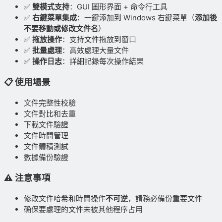
✅
雙模式支持
：GUI 圖形界面 + 命令行工具
✅
右鍵菜單集成
：一鍵添加到 Windows 右鍵菜單（
添加後
不要移動或修改文件名
）
✅
拖放操作
：支持文件拖放到窗口
✅
批量處理
：高效處理大量文件
✅
操作日志
：詳細記錄每次操作結果
📋 使用場景
文件完整性校驗
文件對比和去重
下載文件驗證
文件時間管理
文件體積測試
數據備份驗證
⚠️ 注意事項
修改文件哈希和時間操作
不可逆
，請務必備份重要文件
确保要處理的文件未被其他程序占用