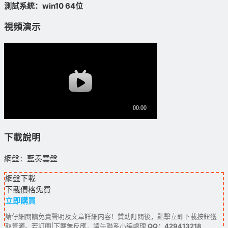
測試系統：win10 64位
視頻演示
下載說明
網盤：藍奏雲盤
網盤下載
下載價格
免費
立即購買
請仔細閱讀免責聲明及文章詳細内容！贊助訂閱後，點擊立即下載按鈕獲
取資源。若訂閱|下載無反應，請先聯系小編處理
QQ：429413218