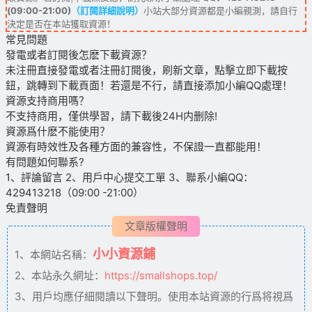
(09:00-21:00)
（訂閱詳細說明）
小站大部分資源都是小編親測，請自行
決定是否在本站獲取資源！
常見問題
發電或者訂閱後怎麽下載資源？
未注冊直接發電或者注冊訂閱後，刷新文章，點擊立即下載按
鈕，跳轉到下載頁面！若還是不行，請直接添加小編QQ處理！
資源支持商用嗎？
不支持商用，僅供學習，請下載後24H内删除!
資源爲什麽不能使用？
資源有時效性及各種方面的兼容性，不保證一直都能用！
有問題如何聯系?
1、評論留言 2、用戶中心提交工單 3、聯系小編QQ：
429413218（09:00 -21:00）
免責聲明
文章版權聲明
小小資源鋪
1、本網站名稱：
2、本站永久網址：
https://smallshops.top/
3、用戶均應仔細閱讀以下聲明。使用本站資源的行爲将視爲