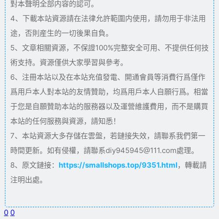
對本聲明全部内容的認可。
4、下載本站資源請在法律允許範圍内使用，請勿用于非法用
途，否則産生的一切後果自負。
5、文章相關資源，不保證100%完整安全可用、不提供任何技
術支持。資源僅供大家學習與參考。
6、注冊本站以及在本站充值發電、開通會員等消費行爲僅作
爲用戶本人對本站的友情贊助，均爲用戶本人自願行爲。相當
于您是自願贊助本站的服務器以及運營維護費用，而不是購買
本站的任何服務與資源，請知悉！
7、本站資源大多存儲在雲盤，若鏈接失效，請聯系我們第一
時間更新。如有侵權，請聯系diy945945@111.com處理。
8、原文鏈接：
https://smallshops.top/9351.html
，轉載請
注明出處。
0
0