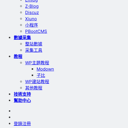
Z-Blog
Discuz
Xiuno
小程序
PBootCMS
數據采集
整站數據
采集工具
教程
WP主題教程
Modown
子比
WP建站教程
其他教程
技術支持
幫助中心
登錄
注冊