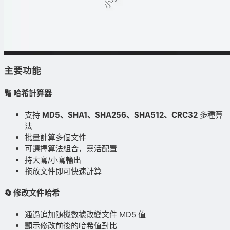
主要功能
🔢 哈希計算器
支持
MD5、SHA1、SHA256、SHA512、CRC32
多種算
法
批量計算多個文件
可選擇算法組合，靈活配置
持大寫/小寫輸出
拖放文件即可快速計算
🔄 修改文件哈希
通過追加随機數據改變文件 MD5 值
顯示修改前後的哈希值對比