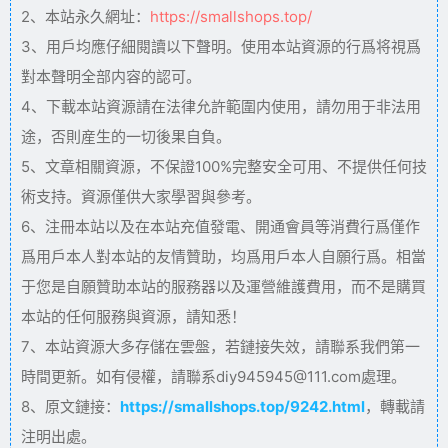
2、本站永久網址：
https://smallshops.top/
3、用戶均應仔細閱讀以下聲明。使用本站資源的行爲将視爲
對本聲明全部内容的認可。
4、下載本站資源請在法律允許範圍内使用，請勿用于非法用
途，否則産生的一切後果自負。
5、文章相關資源，不保證100%完整安全可用、不提供任何技
術支持。資源僅供大家學習與參考。
6、注冊本站以及在本站充值發電、開通會員等消費行爲僅作
爲用戶本人對本站的友情贊助，均爲用戶本人自願行爲。相當
于您是自願贊助本站的服務器以及運營維護費用，而不是購買
本站的任何服務與資源，請知悉！
7、本站資源大多存儲在雲盤，若鏈接失效，請聯系我們第一
時間更新。如有侵權，請聯系diy945945@111.com處理。
8、原文鏈接：
https://smallshops.top/9242.html
，轉載請
注明出處。