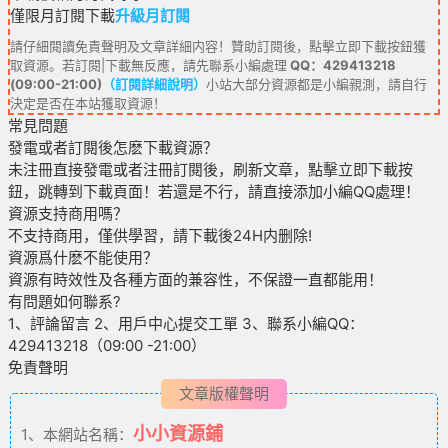
僅限月訂閱下載
升級月訂閱
請仔細閱讀免責聲明及文章詳細内容！贊助訂閱後，點擊立即下載按鈕獲
取資源。若訂閱|下載無反應，請先聯系小編處理
QQ：429413218
(09:00-21:00)
（訂閱詳細說明）
小站大部分資源都是小編親測，請自行
決定是否在本站獲取資源！
常見問題
發電或者訂閱後怎麽下載資源？
未注冊直接發電或者注冊訂閱後，刷新文章，點擊立即下載按
鈕，跳轉到下載頁面！若還是不行，請直接添加小編QQ處理！
資源支持商用嗎？
不支持商用，僅供學習，請下載後24H内删除!
資源爲什麽不能使用？
資源有時效性及各種方面的兼容性，不保證一直都能用！
有問題如何聯系?
1、評論留言 2、用戶中心提交工單 3、聯系小編QQ：
429413218（09:00 -21:00）
免責聲明
文章版權聲明
小小資源鋪
1、本網站名稱：