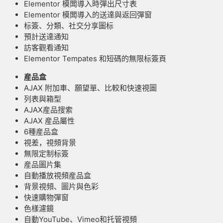
Elementor 模闆導入時彈出尺寸表
Elementor 模闆導入的送達與返回彈窗
标簽、分類、社交分享圖标
預計送達通知
訪客觀看通知
Elementor Tempates 和短碼的無限标簽頁
産品盒
AJAX 附加車、願望單、比較和快速視圖
列表與箱型
AJAX産品搜索
AJAX 産品屬性
6種産品盒
視差，視頻背景
無限定制标簽
産品圖片集
自動播放視頻産品盒
背景視頻、圖片與色彩
快速購物彈窗
色樣濾鏡
自動YouTube、Vimeo和托管視頻