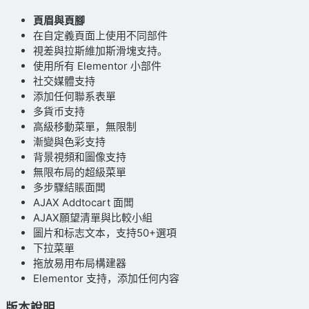
頁眉與頁腳
在自定義頁面上使用不同部件
視差與拉斯維加斯滑塊支持。
使用所有 Elementor 小部件
社交媒體支持
添加任何聯系表單
多貨币支持
高級移動菜單，無限制
漸變與色彩支持
背景視頻和圖像支持
無限布局的超級菜單
多步驟結賬面闆
AJAX Addtocart 面闆
AJAX願望清單與比較小組
圖片和标志文本，支持50+選項
下拉菜單
拖放易用布局構建器
Elementor 支持，添加任何内容
版本說明