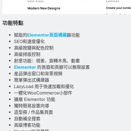
功能特點
賦能的
Elementor頁面構建
器功能
SEO和速度優化
高級按鍵與配色控制
高級排版控制
創意功能：視差、旋轉木馬、動畫
Elementor
的頁眉和頁腳可以無限設置
産品彈出窗口和背景視頻
簡單彈出式構建器
LazyLoad 用于快速加載和優化
一體化WooCommerce小部件
擴展 Elementor 功能
獨特簡易設置向導
造型冊 / 作品集頁面
自動補全搜索
高級博客功能