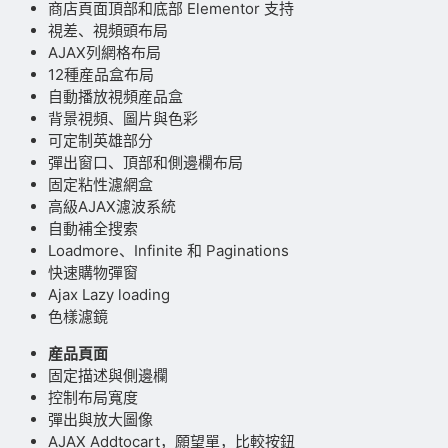
商店頁面頂部和底部 Elementor 支持
視差、視頻頭布局
AJAX列網格布局
12種産品盒布局
自動播放視頻産品盒
背景視頻、圖片與色彩
可定制英雄部分
彈出窗口、頂部和側邊欄布局
固定粘性濾網盒
高級AJAX濾波系統
自動補全搜索
Loadmore、Infinite 和 Paginations
快速購物彈窗
Ajax Lazy loading
色樣濾鏡
産品頁面
固定描述與側邊欄
控制布局寬度
彈出與放大圖像
AJAX Addtocart，願望單，比較按鈕