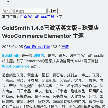
搜索
當前位置：
首頁
WordPress主題
正文
GoldSmith 1.4.6已激活英文版 – 珠寶店
WooCommerce Elementor 主題
2026-04-05
WordPress主題
133
0
推廣
GoldSmith
是一款
珠寶店
、珠寶、鑽石、珠寶商 WordPress網
站主題。基于Elementor的響應式多功能現代 AJAX電子商務
WooCommerce
主題 。
适合銷售珠寶、黃金店、鑽石、寶石店、銀器店、手工、珠寶、
化妝品、服裝、連衣裙、嬰兒配飾、裝飾品、家具、手機殼、内
衣、鞋類、運動配件、個人護理、戶外、奢華和設計師作品、個
人商店、電子産品、手表、包包、行李箱、趣味物品、照明與家
紡織品、有機食品、電子産品、有機食品、天然食品、超市、家
居裝飾、雜貨、服裝、寵物店、運動營養或配飾商店。得益于這
個基于AJAX并配備多種特殊技術的主題，您的銷售和品牌價值将