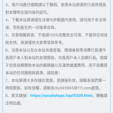
3、用戶均應仔細閱讀以下聲明。使用本站資源的行爲将視爲
對本聲明全部内容的認可。
4、下載本站資源請在法律允許範圍内使用，請勿用于非法用
途，否則産生的一切後果自負。
5、文章相關資源，不保證100%完整安全可用、不提供任何技
術支持。資源僅供大家學習與參考。
6、注冊本站以及在本站充值發電、開通會員等消費行爲僅作
爲用戶本人對本站的友情贊助，均爲用戶本人自願行爲。相當
于您是自願贊助本站的服務器以及運營維護費用，而不是購買
本站的任何服務與資源，請知悉！
7、本站資源大多存儲在雲盤，若鏈接失效，請聯系我們第一
時間更新。如有侵權，請聯系diy945945@111.com處理。
8、原文鏈接：
https://smallshops.top/9209.html
，轉載請
注明出處。