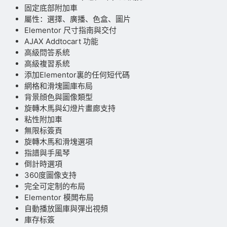
固定底部附加車
屬性：選擇、廣播、色盒、圖片
Elementor 尺寸指南與交付
AJAX Addtocart 功能
高級問答系統
高級複習系統
添加Elementor裏的任何短代碼
網格和滑塊圖庫布局
背景顔色與圖像類型
旋轉木馬與幻燈片畫廊支持
粘性附加車
無限标簽頁
旋轉木馬和滑塊選項
指譜與手風琴
倒計時選項
360度圖像支持
完全可定制的布局
Elementor 模闆布局
自動播放圖庫與彈出視頻
庫存标簽