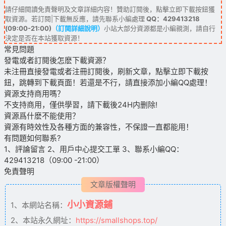
請仔細閱讀免責聲明及文章詳細内容！贊助訂閱後，點擊立即下載按鈕獲
取資源。若訂閱|下載無反應，請先聯系小編處理
QQ：429413218
(09:00-21:00)
（訂閱詳細說明）
小站大部分資源都是小編親測，請自行
決定是否在本站獲取資源！
常見問題
發電或者訂閱後怎麽下載資源？
未注冊直接發電或者注冊訂閱後，刷新文章，點擊立即下載按
鈕，跳轉到下載頁面！若還是不行，請直接添加小編QQ處理！
資源支持商用嗎？
不支持商用，僅供學習，請下載後24H内删除!
資源爲什麽不能使用？
資源有時效性及各種方面的兼容性，不保證一直都能用！
有問題如何聯系?
1、評論留言 2、用戶中心提交工單 3、聯系小編QQ：
429413218（09:00 -21:00）
免責聲明
文章版權聲明
小小資源鋪
1、本網站名稱：
2、本站永久網址：
https://smallshops.top/