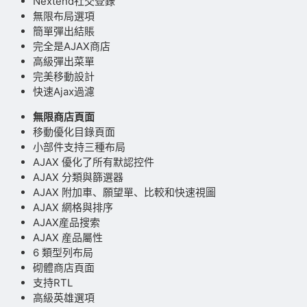
Nextend社交登錄
無限布局選項
簡單彈出結賬
完全是AJAX商店
高級彈出菜單
完美移動設計
快速Ajax過濾
無限商店頁面
移動優化目錄頁面
小部件支持三種布局
AJAX 優化了所有默認控件
AJAX 分類與篩選器
AJAX 附加車、願望單、比較和快速視圖
AJAX 網格與排序
AJAX産品搜索
AJAX 産品屬性
6 類型列布局
砌體商店頁面
支持RTL
高級英雄選項