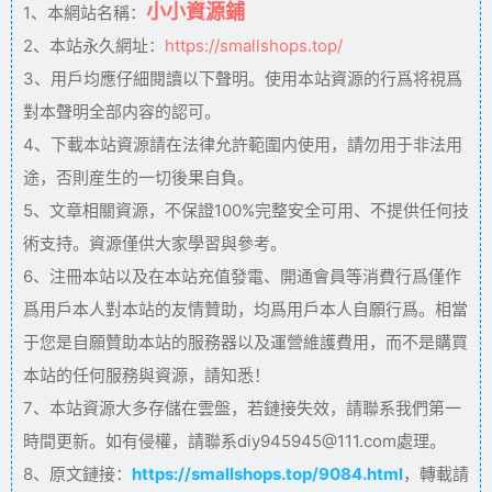
小小資源鋪
1、本網站名稱：
2、本站永久網址：
https://smallshops.top/
3、用戶均應仔細閱讀以下聲明。使用本站資源的行爲将視爲
對本聲明全部内容的認可。
4、下載本站資源請在法律允許範圍内使用，請勿用于非法用
途，否則産生的一切後果自負。
5、文章相關資源，不保證100%完整安全可用、不提供任何技
術支持。資源僅供大家學習與參考。
6、注冊本站以及在本站充值發電、開通會員等消費行爲僅作
爲用戶本人對本站的友情贊助，均爲用戶本人自願行爲。相當
于您是自願贊助本站的服務器以及運營維護費用，而不是購買
本站的任何服務與資源，請知悉！
7、本站資源大多存儲在雲盤，若鏈接失效，請聯系我們第一
時間更新。如有侵權，請聯系diy945945@111.com處理。
8、原文鏈接：
https://smallshops.top/9084.html
，轉載請