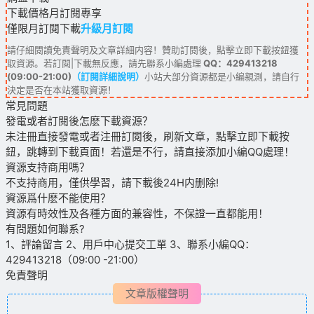
下載價格
月訂閱
專享
僅限月訂閱下載
升級月訂閱
請仔細閱讀免責聲明及文章詳細内容！贊助訂閱後，點擊立即下載按鈕獲
取資源。若訂閱|下載無反應，請先聯系小編處理
QQ：429413218
(09:00-21:00)
（訂閱詳細說明）
小站大部分資源都是小編親測，請自行
決定是否在本站獲取資源！
常見問題
發電或者訂閱後怎麽下載資源？
未注冊直接發電或者注冊訂閱後，刷新文章，點擊立即下載按
鈕，跳轉到下載頁面！若還是不行，請直接添加小編QQ處理！
資源支持商用嗎？
不支持商用，僅供學習，請下載後24H内删除!
資源爲什麽不能使用？
資源有時效性及各種方面的兼容性，不保證一直都能用！
有問題如何聯系?
1、評論留言 2、用戶中心提交工單 3、聯系小編QQ：
429413218（09:00 -21:00）
免責聲明
文章版權聲明