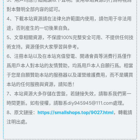
對本聲明全部内容的認可。
4、下載本站資源請在法律允許範圍内使用，請勿用于非法用
途，否則産生的一切後果自負。
5、文章相關資源，不保證100%完整安全可用、不提供任何技
術支持。資源僅供大家學習與參考。
6、注冊本站以及在本站充值發電、開通會員等消費行爲僅作
爲用戶本人對本站的友情贊助，均爲用戶本人自願行爲。相當
于您是自願贊助本站的服務器以及運營維護費用，而不是購買
本站的任何服務與資源，請知悉！
7、本站資源大多存儲在雲盤，若鏈接失效，請聯系我們第一
時間更新。如有侵權，請聯系diy945945@111.com處理。
8、原文鏈接：
https://smallshops.top/9027.html
，轉載請
注明出處。