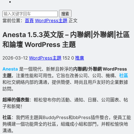
搜索
當前位置：
首頁
WordPress主題
正文
Anesta 1.5.3英文版 – 内聯網|外聯網|社區
和論壇 WordPress 主題
2026-03-12
WordPress主題
152
0
推廣
Anesta
是一個現代、新鮮且幹淨的
内聯網/外聯網 WordPress
主題
，注重性能和可用性。它旨在改善公司、公司、機構、
社區
和社交網絡内部的溝通，提供簡便、時尚且用戶友好的企業數據
訪問。
超棒的儀表盤
：輕松發布你的活動、通知、日曆、公司圖表、帖
子和新聞！
社區
：我們将主題與BuddyPress和bbPress插件整合，使員工能
夠構建一個功能齊全的社區，組織成小組和部門，并輕松愉快地
溝通。