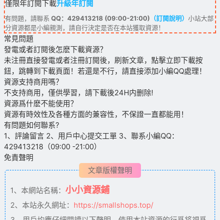
僅限年訂閱下載
升級年訂閱
有問題，請聯系
QQ：429413218 (09:00-21:00)
（訂閱說明）
小站大部
分資源都是小編親測，請自行決定是否在本站獲取資源！
常見問題
發電或者訂閱後怎麽下載資源？
未注冊直接發電或者注冊訂閱後，刷新文章，點擊立即下載按
鈕，跳轉到下載頁面！若還是不行，請直接添加小編QQ處理！
資源支持商用嗎？
不支持商用，僅供學習，請下載後24H内删除!
資源爲什麽不能使用？
資源有時效性及各種方面的兼容性，不保證一直都能用！
有問題如何聯系?
1、評論留言 2、用戶中心提交工單 3、聯系小編QQ：
429413218（09:00 -21:00）
免責聲明
文章版權聲明
小小資源鋪
1、本網站名稱：
2、本站永久網址：
https://smallshops.top/
3、用戶均應仔細閱讀以下聲明。使用本站資源的行爲将視爲