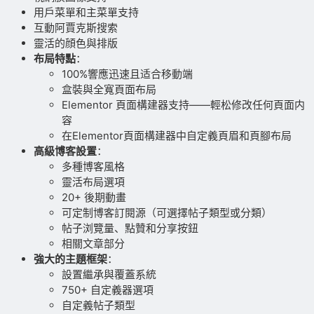
用戶菜單和主菜單支持
互動阿賈克斯搜索
靈活的顔色與排版
布局特點
：
100%響應迅速且适合移動端
盒裝與全寬頁面布局
Elementor 頁面構建器支持——輕松修改任何頁面内
容
在Elementor頁面構建器中自定義頁眉和頁腳布局
高級博客設置
：
多種博客風格
靈活布局選項
20+ 後期動畫
可定制博客訂閱源（可選擇帖子類型或分類）
帖子浏覽量、點贊和分享按鈕
相關文章部分
強大的主題框架
：
設置繼承與覆蓋系統
750+ 自定義器選項
自定義帖子類型