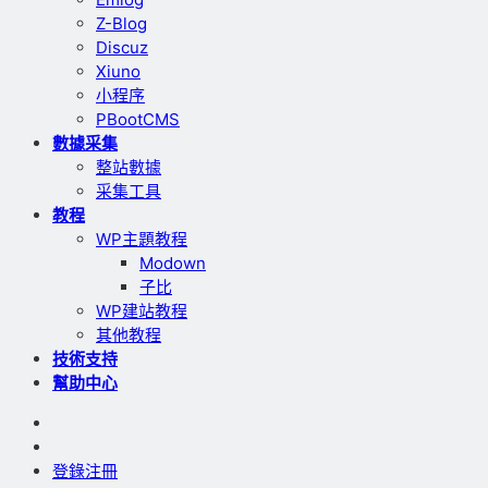
Z-Blog
Discuz
Xiuno
小程序
PBootCMS
數據采集
整站數據
采集工具
教程
WP主題教程
Modown
子比
WP建站教程
其他教程
技術支持
幫助中心
登錄
注冊