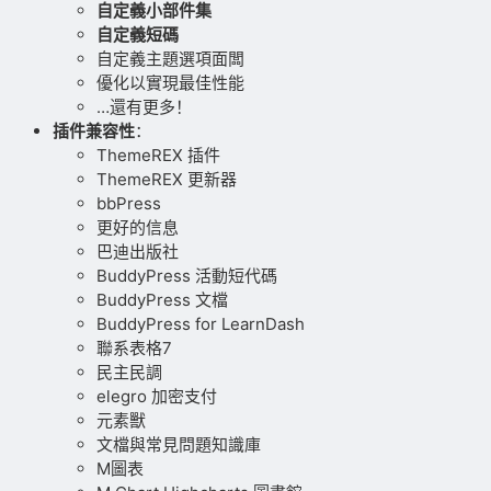
自定義小部件集
自定義短碼
自定義主題選項面闆
優化以實現最佳性能
…還有更多！
插件兼容性
：
ThemeREX 插件
ThemeREX 更新器
bbPress
更好的信息
巴迪出版社
BuddyPress 活動短代碼
BuddyPress 文檔
BuddyPress for LearnDash
聯系表格7
民主民調
elegro 加密支付
元素獸
文檔與常見問題知識庫
M圖表