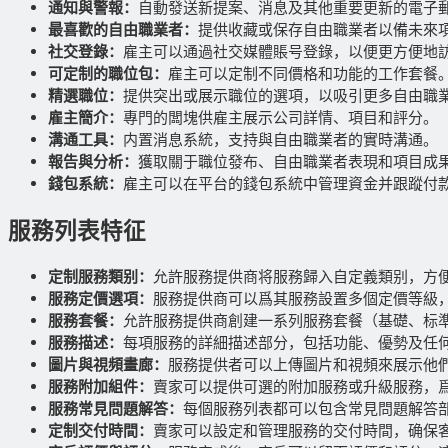
通知與警報：
自動發送新提案、消息及其他重要更新的電子
最喜歡的自由職業者：
提供收藏或保存自由職業者以備未來
社交登錄：
雇主可以通過社交媒體賬号登錄，以便更方便地
可定制的職位包：
雇主可以定制不同價格和功能的工作套餐
精選職位：
提供突出或展示職位的選項，以吸引更多自由職
雇主簡介：
專門的闆塊供雇主展示公司詳情、項目和評分。
溝通工具：
内置消息系統，支持與自由職業者的實時溝通。
報告與分析：
獲取關于職位發布、自由職業者表現和項目成
錢包系統：
雇主可以在平台的錢包系統中管理資金并跟蹤付
服務列表特征
定制服務類别：
允許服務提供商将服務歸入自定義類别，方
服務定價選項：
服務提供商可以爲其服務設置多個定價等級
服務套餐：
允許服務提供商創建一系列服務套餐（基礎、标
服務描述：
每項服務的詳細描述部分，包括功能、優勢及任
圖片與視頻畫廊：
服務提供者可以上傳圖片和視頻來展示他
服務附加組件：
賣家可以提供可選的附加服務或升級服務，
服務常見問題解答：
每個服務列表都可以包含常見問題解答
定制交付時間：
賣家可以設定和管理服務的交付時間，确保