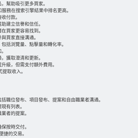
品，幫助吸引更多買家。
和服務在搜索引擎結果中排名更高。
接收付款。
幫助建立信譽和信任。
潛在買家更容易找到。
并與買家直接溝通。
，包括浏覽量、點擊量和轉化率。
知。
通，獲取澄清和更新。
或升級，但需支付額外費用。
方式提取收入。
包括職位發布、項目發布、提案和自由職業者溝通。
理現有列表。
職業者的提案。
确保按時交付。
全便捷的交易。