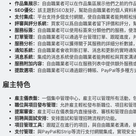
作品集展示：
自由職業者可以在作品集區展示他們之前的作
SEO優化：
該主題對SEO友好，幫助自由職業者的個人資料
支付集成：
平台支持多個支付網關，使自由職業者能夠輕松
評審與評分系統：
買家可以爲自由職業者留下評價和評分，
服務标簽：
自由職業者可以使用标簽來分類他們的服務，使
訂單管理：
自由職業者可以通過平台管理訂單、跟蹤進度，
服務分析：
自由職業者可以獲得關于其服務的詳細分析數據
通知系統：
自由職業者會收到新訂單、消息和更新的實時通
消息系統：
集成的消息系統使自由職業者能夠輕松與買家溝
服務附加内容：
自由職業者可以在服務列表中提供額外服務
提款選項：
自由職業者可以通過銀行轉賬、PayPal等多種
雇主特色
雇主儀表盤：
一個集中管理中心，雇主可以管理所有活動，
職位與項目發布管理：
允許雇主輕松發布新職位、項目和管
提案審查：
雇主可以在儀表盤内直接接收、審核和管理自由
招聘與面試安排：
安排面試和管理招聘流程的功能。
項目管理工具：
跟蹤正在進行的項目，與自由職業者溝通，
支付管理：
與PayPal和Strip等流行支付網關集成，實現安