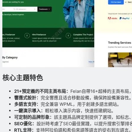
核心主題特色
21+預定義的不同主頁布局：
Felan自帶16+超棒的主頁
響應式設計：
完全響應且适合移動設備，确保跨設備兼容性
多語言支持：
完全兼容 WPML，用于創建多語言網站。
一鍵演示導入：
輕松導入演示内容，快速搭建網站。
可定制的品牌形象：
該主題爲品牌定制提供了選項，如标志
SEO優化：
設計時考慮了SEO最佳實踐，以提升搜索引擎排
RTL支持：
支持阿拉伯語和希伯來語等語言的從右到左語言