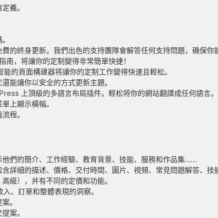
自定義。
碼。
免費的終身更新。我們出色的支持團隊會解答任何支持問題，确保你
文檔指南，将讓你的定制變得非常簡單快捷！
智能的頁面構建器将讓你的定制工作變得快速且輕松。
它還能讓你以安全的方式更新主題。
 WordPress 上頂級的多語言布局插件。輕松将你的網站翻譯成任何語言。
菜單上顯示橫幅。
義流程。
示他們的簡介、工作經驗、教育背景、技能、服務和作品集……
包含詳細的描述、價格、交付時間、圖片、視頻、常見問題解答、技
、高級），并有不同的定價和功能。
關于收入、訂單和整體表現的洞察。
提案。
交提案。