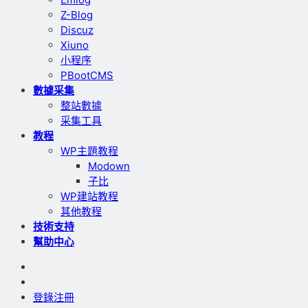
Z-Blog
Discuz
Xiuno
小程序
PBootCMS
數據采集
整站數據
采集工具
教程
WP主題教程
Modown
子比
WP建站教程
其他教程
技術支持
幫助中心
登錄
注冊