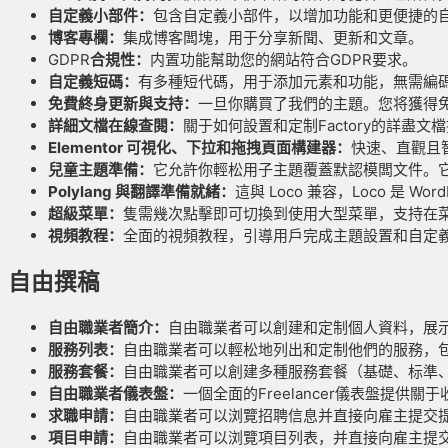
自定義小部件：
包含自定義小部件，以增加功能和更便捷的
博客專欄：
集成博客闆塊，用于分享新聞、更新和文章。
GDPR
合規性：
内置功能幫助您的網站符合GDPR要求。
自定義短碼：
有多種短代碼，用于添加元素和功能，無需編
免費終身更新與支持：
一旦你購買了我們的主題。您将獲得
詳細文檔在線查閱：
關于如何設置和定制Factory的詳盡
Elementor 可視化、下拉和拖拽頁面構建器：
快速、直觀且
兒童主題準備：
它允許你輕松用子主題覆蓋默認模闆文件。
Polylang 與翻譯準備就緒：
這與 Loco 兼容，Loco 是
超級菜單：
隻需幾次點擊即可切換到使用大型菜單，支持在
視頻教程：
全面的視頻教程，引導用戶完成主題設置和自定
自由撰稿
自由職業者簡介：
自由職業者可以創建和定制個人資料，展
服務列表：
自由職業者可以輕松地列出和定制他們的服務，
服務套餐：
自由職業者可以創建多種服務套餐（基礎、标準
自由職業者儀表盤：
一個全面的Freelancer儀表盤提供
求職申請：
自由職業者可以浏覽招聘信息并直接向雇主提交
項目申請：
自由職業者可以浏覽項目列表，并直接向雇主提