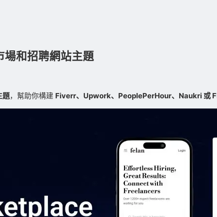
自由職業市場和招聘網站主題
主題
，幫助你構建
Fiverr、Upwork、PeoplePerHour、Naukri 或 F