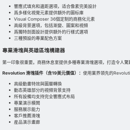
響應式填充和邊距選項，适合像素完美設計
爲多樣化視覺元素提供額外的圖标庫
Visual Composer 36個定制的商務化元素
高級背景選項，包括漸變、圖案和視頻
爲獨特剖面設計提供額外的行樣式選項
三種預設的專業配色方案
專業滑塊與英雄區塊構建器
第一印象很重要。商務休息室提供多種專業滑塊選項，打造令人驚
Revolution 滑塊插件（含19美元價值）：
使用業界領先的Revolu
高級動畫特效與圖層轉換
動态英雄部分的視頻背景支持
所有設備均支持完全響應式布局
專業演示模闆
服務展示能力
客戶推薦滑塊
産品演示畫廊