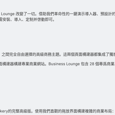
ss Lounge 改變了一切。借助我們革命性的一鍵演示導入器、預
需安裝、導入、定制并啓動即可。
（視覺作曲）之間完全自由選擇的高級商務主題。這兩個頁面構建器都集成
建器構建專業商業網站。Business Lounge 包含 28 個專爲商
akery的完整高級版。使用我們直觀的拖放界面構建複雜的商業布局