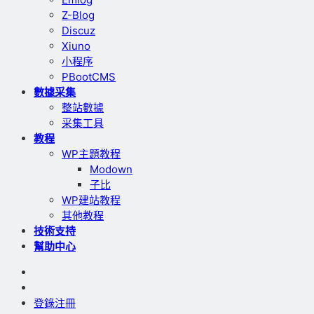
Z-Blog
Discuz
Xiuno
小程序
PBootCMS
數據采集
整站數據
采集工具
教程
WP主題教程
Modown
子比
WP建站教程
其他教程
技術支持
幫助中心
登錄
注冊