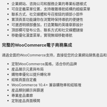
企業網站、咨詢公司和服務企業的專業标題樣式
可自定義菜單位置，支持複雜導航結構的超級菜單
聯系方式、社交媒體和号召按鈕的頭部小部件
置頂頁首功能讓你在浏覽時保持導航的便捷性
可選透明頭部疊加，打造驚豔的英雄章節設計
頂部欄可發布公告、聯系方式和社交媒體鏈接
移動優化漢堡菜單，實現無縫移動導航
完整的WooCommerce電子商務集成
通過全面的WooCommerce支持，直接從您的企業網站銷售産品
定制WooCommerce風格，适合你的品牌
産品展示元素與布局
購物車優化以提升轉化率
結賬頁面自定義
WooCommerce 10.4+ 兼容購物車和結賬塊
産品類别顯示與篩選
專業産品畫廊
定制産品頁面模闆