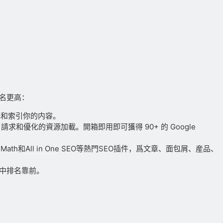
排名更高：
松理解和索引你的内容。
請求和優化的資源加載。開箱即用即可獲得 90+ 的 Google
th和All in One SEO等熱門SEO插件，爲文章、面包屑、産品、
果中排名靠前。