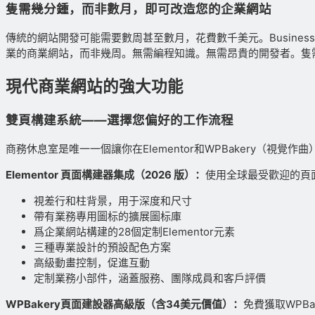
隻需幾分鍾，而非數月，即可改造您的企業網站
傳統的網站開發可能需要數周甚至數月，花費數千美元。Busine
業的商業網站，而非幾周。無需編程知識。無需昂貴的開發者。隻
現代商業網站的強大功能
雙頁構建系統——選擇您偏好的工作流程
商務休息室是唯一一個讓你在Elementor和WPBakery
Elementor 頁面構建器集成（2026 版）：
使用全球最受歡迎的頁面構
視差行和柱背景，用于深度和尺寸
帶有業務專用圖标的擴展圖标庫
爲企業網站構建的28個定制Elementor元素
三種專業設計的預設配色方案
高級動畫控制，促進互動
定制業務小部件，涵蓋服務、團隊成員和客戶評價
WPBakery頁面建設器高級版（含34美元價值）：
免費獲取WPB