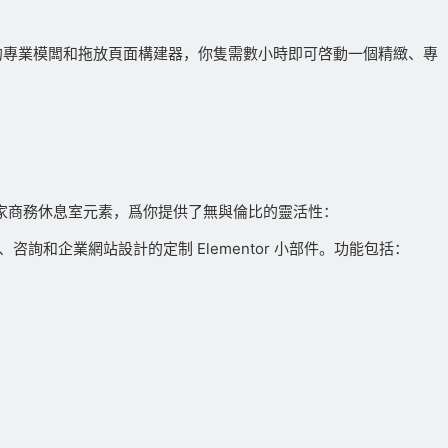
設計的專業模闆和拖放頁面構建器，你隻需數小時即可啓動一個精緻、專
了獨家商務休息室元素，爲你提供了無與倫比的靈活性：
業、咨詢和企業網站設計的定制 Elementor 小部件。功能包括：
：