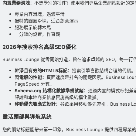
内置業務滑塊：
不想學别的插件？使用我們專爲企業網站設計的定
專業内容滑塊，過渡平滑
獨特的圓圈滑塊，适合創意演示
服務展示旋轉木馬
一分鍾的設置，作直觀
2026年搜索排名高級SEO優化
Business Lounge 從零開始打造，旨在追求卓越的 SEO
幹淨且有效的HTML5标記：
搜索引擎喜歡結構合理的代碼。Bus
閃
電般的性能：
頁面速度是排名的關鍵因素。Business L
PageSpeed 分數。
Schema.org 結構化數據準備就緒：
通過内置的模式标記兼容性，
評論和本地商業信息實施高級結構化數據。
移動優先響應式設計：
谷歌采用移動優先索引。Business
靈活頭部與導航系統
您的網站标題能帶來第一印象。Business Lounge 提供四種