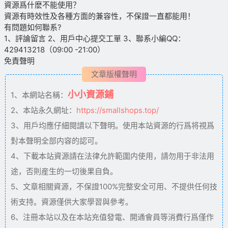
資源爲什麽不能使用？
資源有時效性及各種方面的兼容性，不保證一直都能用！
有問題如何聯系?
1、評論留言 2、用戶中心提交工單 3、聯系小編QQ：
429413218（09:00 -21:00）
免責聲明
文章版權聲明
小小資源鋪
1、本網站名稱：
2、本站永久網址：
https://smallshops.top/
3、用戶均應仔細閱讀以下聲明。使用本站資源的行爲将視爲
對本聲明全部内容的認可。
4、下載本站資源請在法律允許範圍内使用，請勿用于非法用
途，否則産生的一切後果自負。
5、文章相關資源，不保證100%完整安全可用、不提供任何技
術支持。資源僅供大家學習與參考。
6、注冊本站以及在本站充值發電、開通會員等消費行爲僅作