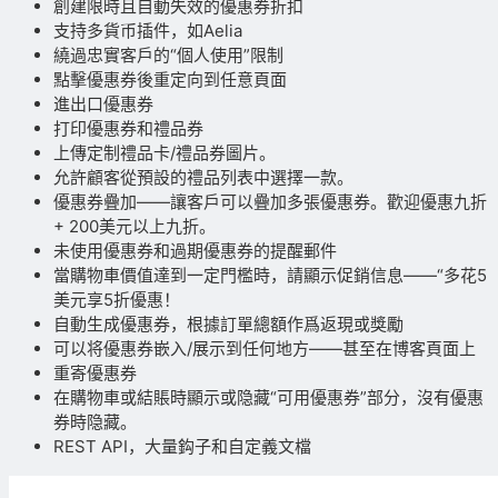
創建限時且自動失效的優惠券折扣
支持多貨币插件，如Aelia
繞過忠實客戶的“個人使用”限制
點擊優惠券後重定向到任意頁面
進出口優惠券
打印優惠券和禮品券
上傳定制禮品卡/禮品券圖片。
允許顧客從預設的禮品列表中選擇一款。
優惠券疊加——讓客戶可以疊加多張優惠券。歡迎優惠九折
+ 200美元以上九折。
未使用優惠券和過期優惠券的提醒郵件
當購物車價值達到一定門檻時，請顯示促銷信息——“多花5
美元享5折優惠！
自動生成優惠券，根據訂單總額作爲返現或獎勵
可以将優惠券嵌入/展示到任何地方——甚至在博客頁面上
重寄優惠券
在購物車或結賬時顯示或隐藏“可用優惠券”部分，沒有優惠
券時隐藏。
REST API，大量鈎子和自定義文檔