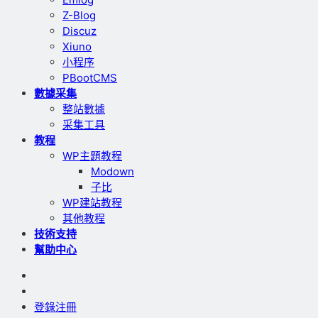
Z-Blog
Discuz
Xiuno
小程序
PBootCMS
數據采集
整站數據
采集工具
教程
WP主題教程
Modown
子比
WP建站教程
其他教程
技術支持
幫助中心
登錄
注冊