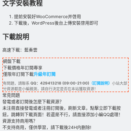
文字安裝教程
提前安裝好WooCommerce并啓用
下載後，WordPress後台上傳安裝啓用即可
下載說明
高速下載：藍奏雲
網盤下載
下載價格
年訂閱
專享
僅限年訂閱下載
升級年訂閱
有問題，請聯系
QQ：429413218 (09:00-21:00)
（訂閱說明）
小站大部
分資源都是小編親測，請自行決定是否在本站獲取資源！
常見問題
發電或者訂閱後怎麽下載資源？
未注冊直接發電或者注冊訂閱後，刷新文章，點擊立即下載按
鈕，跳轉到下載頁面！若還是不行，請直接添加小編QQ處理！
資源支持商用嗎？
不支持商用，僅供學習，請下載後24H内删除!