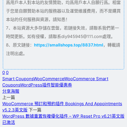
爲用戶本人對本站的友情贊助，均爲用戶本人自願行爲。相當
于您是自願贊助本站的服務器以及運營維護費用，而不是購買
本站的任何服務與資源，請知悉！
7、本站資源大多存儲在雲盤，若鏈接失效，請聯系我們第一
時間更新。如有侵權，請聯系diy945945@111.com處理。
8、原文鏈接：
https://smallshops.top/8837.html
，轉載請
注明出處。
0
0
Smart Coupons
WooCommerce
WooCommerce Smart
Coupons
WordPress插件
智能優惠券
分享海報
上一篇
WooCommerce 預訂和預約插件 Bookings And Appointments
v5.2.3英文版
下一篇
WordPress 數據重置恢複優化插件 – WP Reset Pro v6.21英文版
已激活