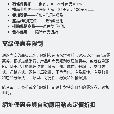
有條件折扣
——例如，10–20件商品=10%
禮品卡店面
——任何面額：25美元，100美元……
疊加獎勵
——折扣+信用+禮品
産品/類别定位
——按類型應用
排除促銷商品
——避免雙重折扣
發布優惠
——限時産品促銷
高級優惠券限制
通過豐富的高級規則、限制和選項來增強核心WooCommerce優
惠券。根據最低消費、産品和産品類别創建優惠券。或者客戶郵
箱、基于地址的地理位置（國家、州、城市、郵編）、支付方
式、運輸方式、過往訂單數量、用戶角色、産品屬性、産品數量
和産品分類法——類型、可見性、标簽和運輸類别。
結合單一、多重或全部限制，創建針對特定目标的優惠券，避免
濫用。
網址優惠券與自動應用動态定價折扣