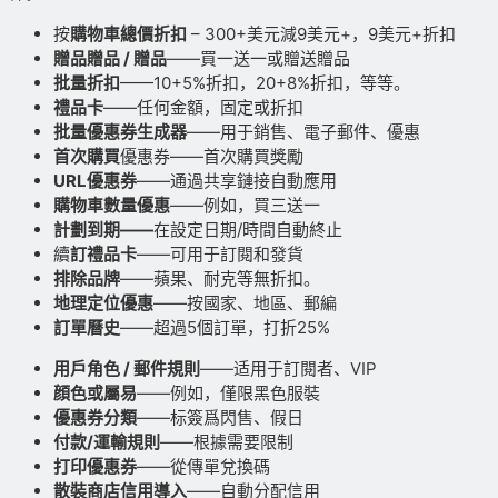
按
購物車總價折扣
– 300+美元減9美元+，9美元+折扣
贈品贈品 / 贈品
——買一送一或贈送贈品
批量折扣
——10+5%折扣，20+8%折扣，等等。
禮品卡
——任何金額，固定或折扣
批量優惠券生成器
——用于銷售、電子郵件、優惠
首次購買
優惠券——首次購買獎勵
URL優惠券
——通過共享鏈接自動應用
購物車數量優惠
——例如，買三送一
計劃到期——
在設定日期/時間自動終止
續
訂禮品卡
——可用于訂閱和發貨
排除品牌
——蘋果、耐克等無折扣。
地理定位優惠
——按國家、地區、郵編
訂單曆史
——超過5個訂單，打折25%
用戶角色 / 郵件規則
——适用于訂閱者、VIP
顔色或屬易
——例如，僅限黑色服裝
優惠券分類
——标簽爲閃售、假日
付款/運輸規則
——根據需要限制
打印優惠券
——從傳單兌換碼
散裝商店信用導入
——自動分配信用