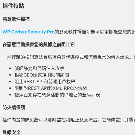
插件特點
惡意軟件掃描
WP Cerber Security Pro
的惡意軟件掃描功能可以定期檢查您的
在惡意活動損害您的數據之前阻止它
一堆複雜的檢測算法會篩選惡意代碼模式和流量異常的傳入請求。
減輕暴力和代碼注入攻擊
根據GEO國家規則限制訪問
阻止REST API和普通用戶枚舉
限制對REST API和XML-RPC的訪問
使用已知存在惡意活動的IP地址的全局列表
防火牆保護
插件内置的防火牆可以實時監控和阻止惡意流量。它能夠識别并攔截
登錄安全