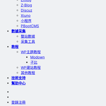
Z-Blog
Discuz
Xiuno
小程序
PBootCMS
數據采集
整站數據
采集工具
教程
WP主題教程
Modown
子比
WP建站教程
其他教程
技術支持
幫助中心
登錄
注冊