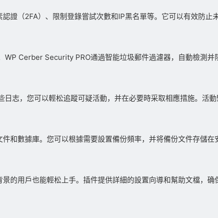
施，包括雙因素認證（2FA）、限制登錄嘗試次數和IP黑名單等。它可以有
 Cerber Security PRO通過智能垃圾郵件過濾器，自動
些日志，您可以輕松追蹤可疑活動，并在必要時采取相應措施。活動
定期備份網站文件和數據庫。您可以根據需要設置備份頻率，并将備份文件
使是沒有技術背景的用戶也能輕松上手。插件提供詳細的設置向導和幫助文檔