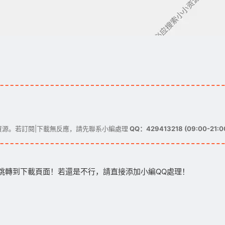
源。若訂閱|下載無反應，請先聯系小編處理
QQ：429413218 (09:00-21:0
跳轉到下載頁面！若還是不行，請直接添加小編QQ處理！