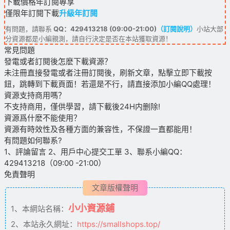
下載價格
年訂閱
專享
僅限年訂閱下載
升級年訂閱
有問題，請聯系
QQ：429413218 (09:00-21:00)
（訂閱說明）
小站大部
分資源都是小編親測，請自行決定是否在本站獲取資源！
常見問題
發電或者訂閱後怎麽下載資源？
未注冊直接發電或者注冊訂閱後，刷新文章，點擊立即下載按
鈕，跳轉到下載頁面！若還是不行，請直接添加小編QQ處理！
資源支持商用嗎？
不支持商用，僅供學習，請下載後24H内删除!
資源爲什麽不能使用？
資源有時效性及各種方面的兼容性，不保證一直都能用！
有問題如何聯系?
1、評論留言 2、用戶中心提交工單 3、聯系小編QQ：
429413218（09:00 -21:00）
免責聲明
文章版權聲明
小小資源鋪
1、本網站名稱：
2、本站永久網址：
https://smallshops.top/