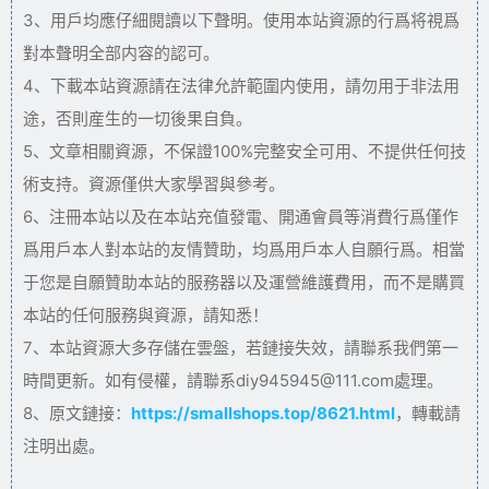
3、用戶均應仔細閱讀以下聲明。使用本站資源的行爲将視爲
對本聲明全部内容的認可。
4、下載本站資源請在法律允許範圍内使用，請勿用于非法用
途，否則産生的一切後果自負。
5、文章相關資源，不保證100%完整安全可用、不提供任何技
術支持。資源僅供大家學習與參考。
6、注冊本站以及在本站充值發電、開通會員等消費行爲僅作
爲用戶本人對本站的友情贊助，均爲用戶本人自願行爲。相當
于您是自願贊助本站的服務器以及運營維護費用，而不是購買
本站的任何服務與資源，請知悉！
7、本站資源大多存儲在雲盤，若鏈接失效，請聯系我們第一
時間更新。如有侵權，請聯系diy945945@111.com處理。
8、原文鏈接：
https://smallshops.top/8621.html
，轉載請
注明出處。