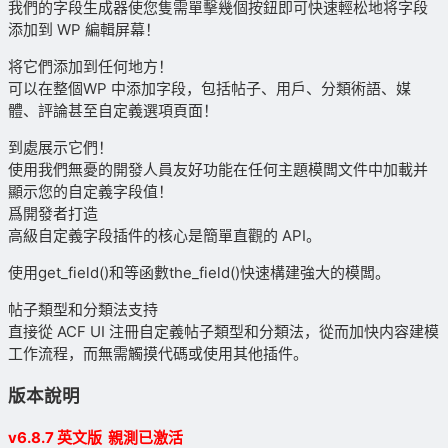
我們的字段生成器使您隻需單擊幾個按鈕即可快速輕松地将字段
添加到 WP 編輯屏幕！
将它們添加到任何地方！
可以在整個WP 中添加字段，包括帖子、用戶、分類術語、媒
體、評論甚至自定義選項頁面！
到處展示它們！
使用我們無憂的開發人員友好功能在任何主題模闆文件中加載并
顯示您的自定義字段值！
爲開發者打造
高級自定義字段插件的核心是簡單直觀的 API。
使用get_field()和等函數the_field()快速構建強大的模闆。
帖子類型和分類法支持
直接從 ACF UI 注冊自定義帖子類型和分類法，從而加快内容建模
工作流程，而無需觸摸代碼或使用其他插件。
版本說明
v6.8.7 英文版 親測已激活