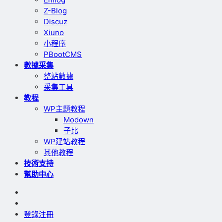
Z-Blog
Discuz
Xiuno
小程序
PBootCMS
數據采集
整站數據
采集工具
教程
WP主題教程
Modown
子比
WP建站教程
其他教程
技術支持
幫助中心
登錄
注冊