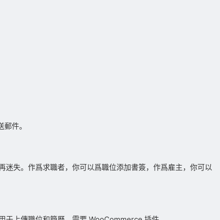
送郵件。
再迷失。作爲求職者，你可以爲職位添加書簽，作爲雇主，你可以
傳職位和簡曆。需要 WooCommerce 插件。