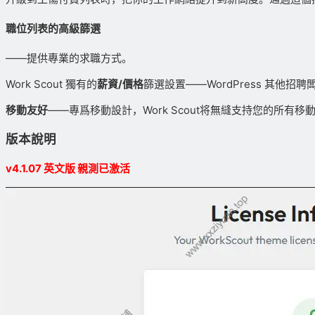
職位列表的高級篩選
——提供專業的求職方式。
Work Scout 獨有的
薪資/價格
篩選設置——WordPress 其他招
移動友好
——專爲移動設計，Work Scout将無縫支持您的所
版本說明
v4.1.07 英文版 親測已激活