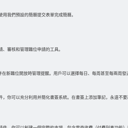
使用我們預設的簡曆提交表單完成簡曆。
請、審核和管理職位申請的工具。
，并在新職位開放時管理提醒。用戶可以選擇每日、每周甚至每兩周發
件，你可以充分利用并簡化書簽系統。在書簽上添加筆記，永遠不要
，你可以創建一個完整的市場，包含電商收費（付費列表功能）用于上