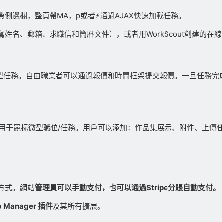
邊欄，整頁帶MA，p️或者⚡通過AJAX快速加載任務。
名、郵箱、求職信和簡曆文件），或者用WorkScout創建的在
r.com 的任務/微型任務。自由職業者可以通過報價和時間框架提交報價。
也可用于競标微型職位/任務。用戶可以添加：作品集展示、附件、上傳
方式。網站
管理員可以手動支付，也可以通過Stripe分賬自動支付。
b Manager 插件
及其所有擴展。