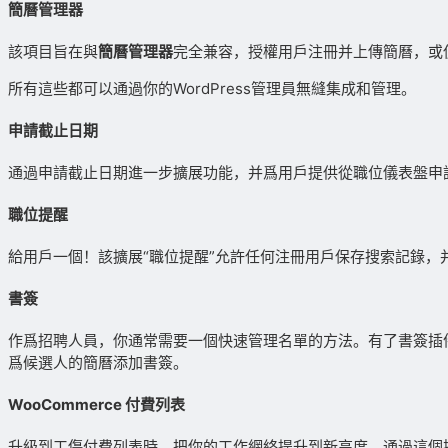
簡曆管理器
該項目旨在與
簡曆管理器
完全兼容，授權用戶注冊并上傳簡曆，或
所有這些都可以通過你的WordPress管理員無縫集成和管理。
申請截止日期
通過申請截止日期進一步擴展功能，并爲用戶提供從職位儀表盤申
職位提醒
給用戶一個！該擴展“職位提醒”允許任何注冊用戶保存搜索記錄
書簽
作爲招聘人員，你通常需要一個快速管理名單的方法。有了書簽插
爲候選人的簡曆添加書簽。
WooCommerce 付費列表
升級到工傷付費列表時，把你的工作網絡提升到新高度。通過這個插件