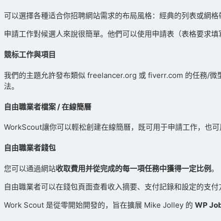
可以選擇各種适合你招聘網站需求的布局風格：經典的列表或網格帶側
申請工作對候選人來說很簡單。他們可以使用申請表（表格要求填寫姓
競标工作與項目
我們的主題允許發布類似 freelancer.org 或 fiver
法。
自由職業者檔案 / 在線簡曆
WorkScout讓你可以輕松創建在線簡曆，既可用于申請工作，
自由職業者錢包
您可以通過網站
收取費用并從完成的每一項任務中獲得一定比例
。
自由職業者可以在錢包頁面查看收入摘要、支付記錄和設定的支付
Work Scout 是從零開始開發的，旨在擴展 Mike Jolley 的
WP Jo