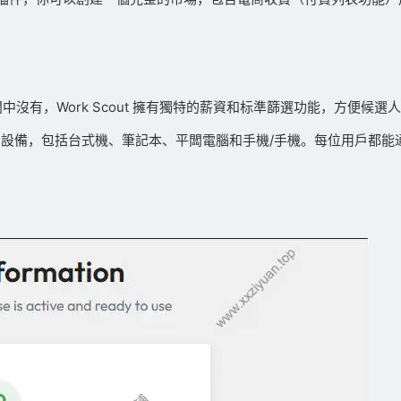
聘闆中沒有，Work Scout 擁有獨特的薪資和标準篩選功能，方便
有移動設備，包括台式機、筆記本、平闆電腦和手機/手機。每位用戶