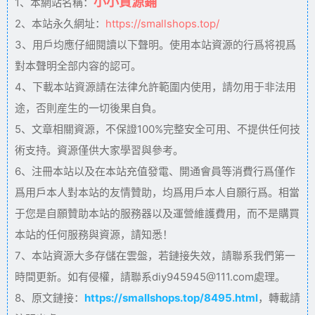
小小資源鋪
1、本網站名稱：
2、本站永久網址：
https://smallshops.top/
3、用戶均應仔細閱讀以下聲明。使用本站資源的行爲将視爲
對本聲明全部内容的認可。
4、下載本站資源請在法律允許範圍内使用，請勿用于非法用
途，否則産生的一切後果自負。
5、文章相關資源，不保證100%完整安全可用、不提供任何技
術支持。資源僅供大家學習與參考。
6、注冊本站以及在本站充值發電、開通會員等消費行爲僅作
爲用戶本人對本站的友情贊助，均爲用戶本人自願行爲。相當
于您是自願贊助本站的服務器以及運營維護費用，而不是購買
本站的任何服務與資源，請知悉！
7、本站資源大多存儲在雲盤，若鏈接失效，請聯系我們第一
時間更新。如有侵權，請聯系diy945945@111.com處理。
8、原文鏈接：
https://smallshops.top/8495.html
，轉載請