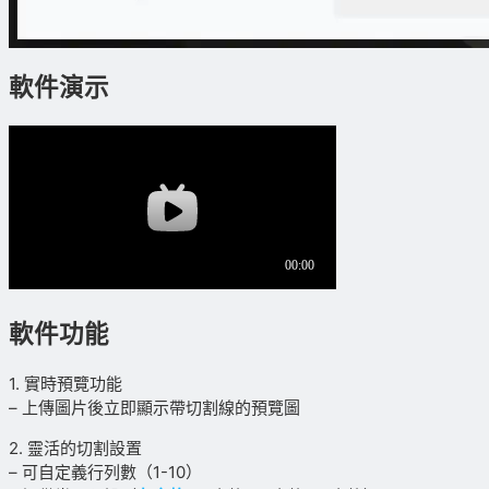
軟件演示
軟件
功能
1. 實時預覽功能
– 上傳圖片後立即顯示帶切割線的預覽圖
2. 靈活的切割設置
– 可自定義行列數（1-10）