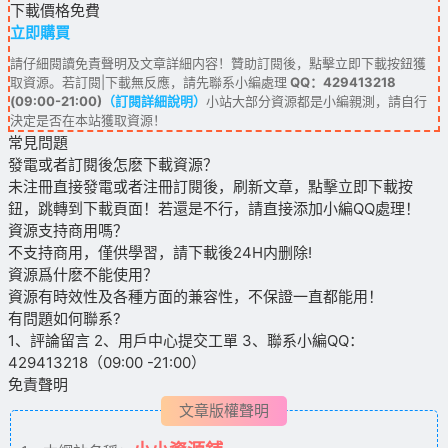
下載價格
免費
立即購買
請仔細閱讀免責聲明及文章詳細内容！贊助訂閱後，點擊立即下載按鈕獲
取資源。若訂閱|下載無反應，請先聯系小編處理
QQ：429413218
(09:00-21:00)
（訂閱詳細說明）
小站大部分資源都是小編親測，請自行
決定是否在本站獲取資源！
常見問題
發電或者訂閱後怎麽下載資源？
未注冊直接發電或者注冊訂閱後，刷新文章，點擊立即下載按
鈕，跳轉到下載頁面！若還是不行，請直接添加小編QQ處理！
資源支持商用嗎？
不支持商用，僅供學習，請下載後24H内删除!
資源爲什麽不能使用？
資源有時效性及各種方面的兼容性，不保證一直都能用！
有問題如何聯系?
1、評論留言 2、用戶中心提交工單 3、聯系小編QQ：
429413218（09:00 -21:00）
免責聲明
文章版權聲明