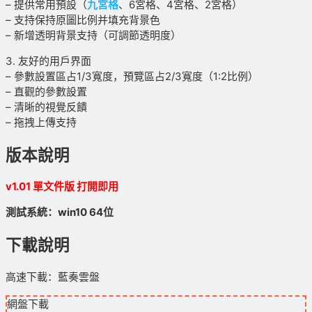
– 提供常用預設（
九宮格
、6宮格、4宮格、2宮格）
– 支持保持原圖比例并填充背景色
– 新增透明背景支持（可調節透明度）
3. 友好的用戶界面
– 參數設置區占1/3寬度，預覽區占2/3寬度（1:2比例）
– 直觀的參數設置
– 清晰的視覺反饋
– 拖拽上傳支持
版本說明
v1.01 單文件版 打開即用
測試系統：win10 64位
下載說明
高速下載：藍奏雲盤
網盤下載