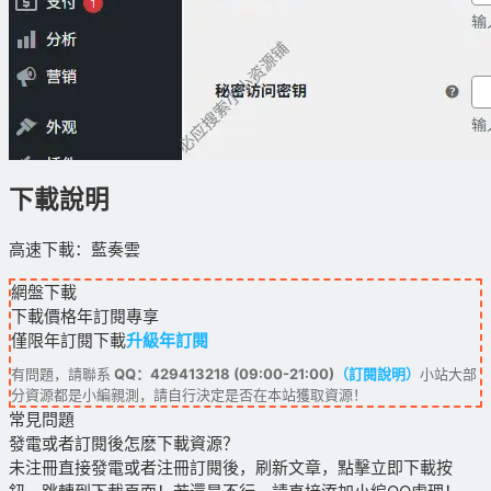
下載說明
高速下載：藍奏雲
網盤下載
下載價格
年訂閱
專享
僅限年訂閱下載
升級年訂閱
有問題，請聯系
QQ：429413218 (09:00-21:00)
（訂閱說明）
小站大部
分資源都是小編親測，請自行決定是否在本站獲取資源！
常見問題
發電或者訂閱後怎麽下載資源？
未注冊直接發電或者注冊訂閱後，刷新文章，點擊立即下載按