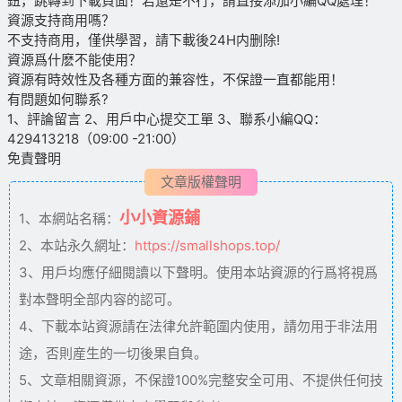
鈕，跳轉到下載頁面！若還是不行，請直接添加小編QQ處理！
資源支持商用嗎？
不支持商用，僅供學習，請下載後24H内删除!
資源爲什麽不能使用？
資源有時效性及各種方面的兼容性，不保證一直都能用！
有問題如何聯系?
1、評論留言 2、用戶中心提交工單 3、聯系小編QQ：
429413218（09:00 -21:00）
免責聲明
文章版權聲明
小小資源鋪
1、本網站名稱：
2、本站永久網址：
https://smallshops.top/
3、用戶均應仔細閱讀以下聲明。使用本站資源的行爲将視爲
對本聲明全部内容的認可。
4、下載本站資源請在法律允許範圍内使用，請勿用于非法用
途，否則産生的一切後果自負。
5、文章相關資源，不保證100%完整安全可用、不提供任何技