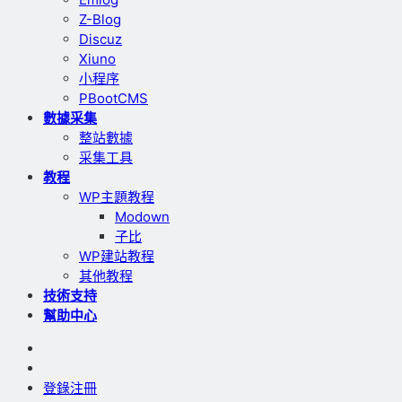
Z-Blog
Discuz
Xiuno
小程序
PBootCMS
數據采集
整站數據
采集工具
教程
WP主題教程
Modown
子比
WP建站教程
其他教程
技術支持
幫助中心
登錄
注冊