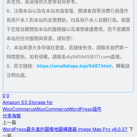
術支持。資源僅供大家學習與參考。
6、注冊本站以及在本站充值發電、開通會員等消費行爲僅作
爲用戶本人對本站的友情贊助，均爲用戶本人自願行爲。相當
于您是自願贊助本站的服務器以及運營維護費用，而不是購買
本站的任何服務與資源，請知悉！
7、本站資源大多存儲在雲盤，若鏈接失效，請聯系我們第一
時間更新。如有侵權，請聯系diy945945@111.com處理。
8、原文鏈接：
https://smallshops.top/8487.html
，轉載請
注明出處。
0
0
Amazon S3 Storage for
WooCommerce
WooCommerce
WordPress插件
分享海報
上一篇
WordPress最先進的圖像地圖構建器 Image Map Pro v6.0.37
下
一篇