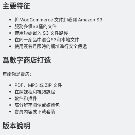
主要特征
将 WooCommerce 文件卸載到 Amazon S3
服務多個S3桶的文件
使用短碼嵌入 S3 文件路徑
在同一産品中混合S3和本地文件
使用簽名且限時的網址進行安全傳遞
爲數字商店打造
無論你是賣房：
PDF、MP3 或 ZIP 文件
在線課程和視頻課程
軟件和插件
高分辨率圖像或媒體包
會員内容或下載套裝
版本說明