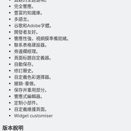
完全響應。
豐富的知識庫。
多語言。
谷歌和Adobe字體。
開發者友好。
響應性強，視網膜準備就緒。
聯系表格建設器。
旁邊欄經理。
頁面标題自定義器。
自動保存。
修訂曆史。
自定義色彩選擇器。
撤銷-重做。
保存并重用部分。
響應式編輯器。
定制小部件。
自定義維護頁面。
Widget customiser
版本說明