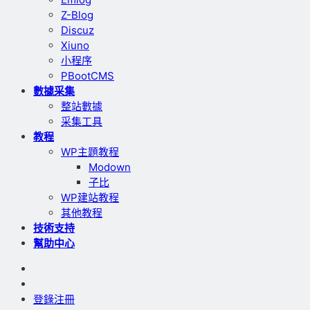
Z-Blog
Discuz
Xiuno
小程序
PBootCMS
數據采集
整站數據
采集工具
教程
WP主題教程
Modown
子比
WP建站教程
其他教程
技術支持
幫助中心
登錄
注冊