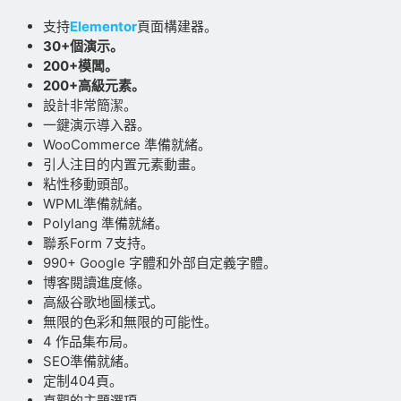
支持
Elementor
頁面構建器。
30+個演示。
200+模闆。
200+高級元素。
設計非常簡潔。
一鍵演示導入器。
WooCommerce 準備就緒。
引人注目的内置元素動畫。
粘性移動頭部。
WPML準備就緒。
Polylang 準備就緒。
聯系Form 7支持。
990+ Google 字體和外部自定義字體。
博客閱讀進度條。
高級谷歌地圖樣式。
無限的色彩和無限的可能性。
4 作品集布局。
SEO準備就緒。
定制404頁。
直觀的主題選項。