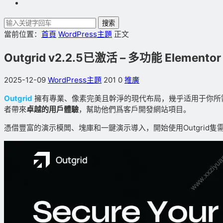
搜索
當前位置：
首頁
WordPress主題
正文
Outgrid v2.2.5已激活 – 多功能 Elementor
2025-12-09
WordPress主題
201
0
推廣
Outgrid
擁有專業、像素完美且幹淨的現代布局，幾乎适用于你所
者帶來
卓越的用戶體驗
，幫助他們爲客戶開發網站項目。
憑借豐富的演示模闆、塊庫和一鍵演示導入，開始使用Outgrid隻