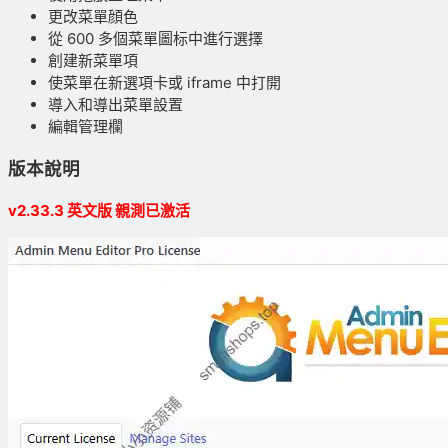
更改菜單顔色
從 600 多個菜單圖标中進行選擇
創建新菜單項
使菜單在新選項卡或 iframe 中打開
導入和導出菜單設置
編輯管理欄
版本說明
v2.33.3 英文版 親測已激活