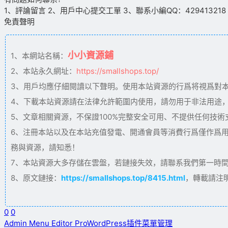
1、評論留言 2、用戶中心提交工單 3、聯系小編QQ：429413218（09
免責聲明
小小資源鋪
1、本網站名稱：
2、本站永久網址：
https://smallshops.top/
3、用戶均應仔細閱讀以下聲明。使用本站資源的行爲将視爲對
4、下載本站資源請在法律允許範圍内使用，請勿用于非法用途
5、文章相關資源，不保證100%完整安全可用、不提供任何技
6、注冊本站以及在本站充值發電、開通會員等消費行爲僅作爲
務與資源，請知悉！
7、本站資源大多存儲在雲盤，若鏈接失效，請聯系我們第一時間更新。
8、原文鏈接：
https://smallshops.top/8415.html
，轉載請注
0
0
Admin Menu Editor Pro
WordPress插件
菜單管理