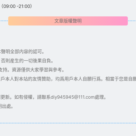
:00 -21:00）
文章版權聲明
本聲明全部内容的認可。
，否則産生的一切後果自負。
術支持。資源僅供大家學習與參考。
用戶本人對本站的友情贊助，均爲用戶本人自願行爲。相當于您是自
如有侵權，請聯系diy945945@111.com處理。
明出處。