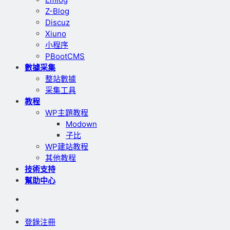
Z-Blog
Discuz
Xiuno
小程序
PBootCMS
數據采集
整站數據
采集工具
教程
WP主題教程
Modown
子比
WP建站教程
其他教程
技術支持
幫助中心
登錄
注冊