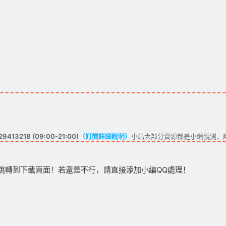
413218 (09:00-21:00)
（訂閱詳細說明）
小站大部分資源都是小編親測，
跳轉到下載頁面！若還是不行，請直接添加小編QQ處理！