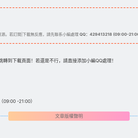
源。若訂閱|下載無反應，請先聯系小編處理
QQ：429413218 (09:00-21:0
跳轉到下載頁面！若還是不行，請直接添加小編QQ處理！
:00 -21:00）
文章版權聲明