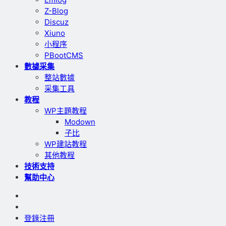
Z-Blog
Discuz
Xiuno
小程序
PBootCMS
數據采集
整站數據
采集工具
教程
WP主題教程
Modown
子比
WP建站教程
其他教程
技術支持
幫助中心
登錄
注冊