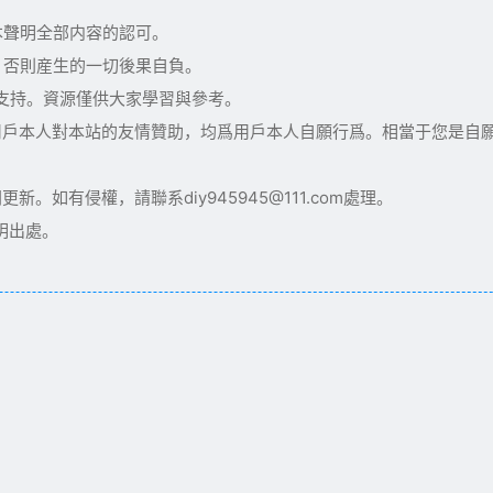
本聲明全部内容的認可。
，否則産生的一切後果自負。
術支持。資源僅供大家學習與參考。
用戶本人對本站的友情贊助，均爲用戶本人自願行爲。相當于您是自
如有侵權，請聯系diy945945@111.com處理。
明出處。