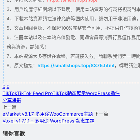
3、用戶均應仔細閱讀以下聲明。使用本站資源的行爲将視爲對
4、下載本站資源請在法律允許範圍内使用，請勿用于非法用途
5、文章相關資源，不保證100%完整安全可用、不提供任何技
6、注冊本站以及在本站充值發電、開通會員等消費行爲僅作爲
務與資源，請知悉！
7、本站資源大多存儲在雲盤，若鏈接失效，請聯系我們第一時間更新。
8、原文鏈接：
https://smallshops.top/8375.html
，轉載請注
0
0
TikTok
TikTok Feed Pro
TikTok動态展示
WordPress插件
分享海報
上一篇
eMarket v8.1.7 多用途WooCommerce主題
下一篇
Voxel v1.7.1.1 – 多用途 WordPress 動态主題
猜你喜歡