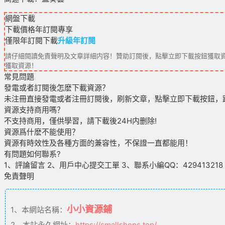
網盤下載
下載價格
年訂閱
專享
僅限年訂閱下載
升級年訂閱
請仔細閱讀免責聲明及文章詳細内容！贊助訂閱後，點擊立即下載按鈕獲取資
獲取資源！
常見問題
發電或者訂閱後怎麽下載資源？
未注冊直接發電或者注冊訂閱後，刷新文章，點擊立即下載按鈕，
資源支持商用嗎？
不支持商用，僅供學習，請下載後24H内删除!
資源爲什麽不能使用？
資源有時效性及各種方面的兼容性，不保證一直都能用！
有問題如何聯系?
1、評論留言 2、用戶中心提交工單 3、聯系小編QQ：429413218（09
免責聲明
小小資源鋪
1、本網站名稱：
2、本站永久網址：
https://smallshops.top/