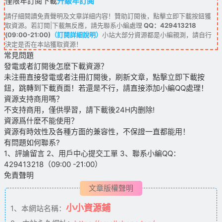
僅限年訂閱下載
升級年訂閱
請仔細閱讀免責聲明及文章詳細内容！贊助訂閱後，點擊立即下載按鈕獲
取資源。若訂閱|下載無反應，請先聯系小編處理
QQ：429413218
(09:00-21:00)
（訂閱詳細說明）
小站大部分資源都是小編親測，請自行
決定是否在本站獲取資源！
常見問題
發電或者訂閱後怎麽下載資源？
未注冊直接發電或者注冊訂閱後，刷新文章，點擊立即下載按
鈕，跳轉到下載頁面！若還是不行，請直接添加小編QQ處理！
資源支持商用嗎？
不支持商用，僅供學習，請下載後24H内删除!
資源爲什麽不能使用？
資源有時效性及各種方面的兼容性，不保證一直都能用！
有問題如何聯系?
1、評論留言 2、用戶中心提交工單 3、聯系小編QQ：
429413218（09:00 -21:00）
免責聲明
文章版權聲明
小小資源鋪
1、本網站名稱：