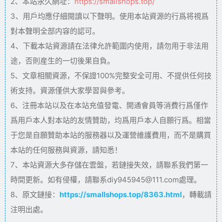
2、本站永久網址：
https://smallshops.top/
3、用戶均應仔細閱讀以下聲明。使用本站資源的行爲将視爲
對本聲明全部内容的認可。
4、下載本站資源請在法律允許範圍内使用，請勿用于非法用
途，否則産生的一切後果自負。
5、文章相關資源，不保證100%完整安全可用、不提供任何技
術支持。資源僅供大家學習與參考。
6、注冊本站以及在本站充值發電、開通會員等消費行爲僅作
爲用戶本人對本站的友情贊助，均爲用戶本人自願行爲。相當
于您是自願贊助本站的服務器以及運營維護費用，而不是購買
本站的任何服務與資源，請知悉！
7、本站資源大多存儲在雲盤，若鏈接失效，請聯系我們第一
時間更新。如有侵權，請聯系diy945945@111.com處理。
8、原文鏈接：
https://smallshops.top/8363.html
，轉載請
注明出處。