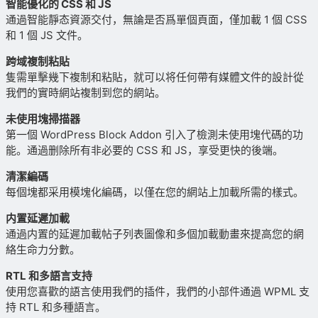
智能優化的 CSS 和 JS
通過智能靜态資源交付，無論是否爲單個頁面，僅加載 1 個 CSS
和 1 個 JS 文件。
跨域複制粘貼
隻需單擊幾下複制和粘貼，就可以将任何帶有媒體文件的設計從
我們的實時網站複制到您的網站。
未使用塊掃描器
第一個 WordPress Block Addon 引入了檢測未使用塊代碼的功
能。通過删除所有非必要的 CSS 和 JS，享受更快的後端。
清潔編碼
每個塊都采用模塊化編碼，以僅在您的網站上加載所需的樣式。
内置延遲加載
通過内置的延遲加載帖子列表圖像和多個加載動畫來提高您的網
絡生命力分數。
RTL 和多語言支持
使用您喜歡的語言使用我們的插件，我們的小部件通過 WPML 支
持 RTL 和多種語言。