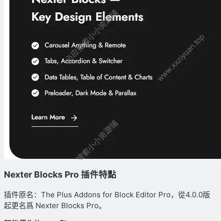
Nexter Blocks Pro 插件特點
插件原名：The Plus Addons for Block Editor Pro，從4.0.0版
起更名爲 Nexter Blocks Pro。