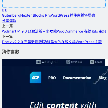
0
0
Gutenberg
Nexter Blocks Pro
WordPress插件
古騰堡增強
分享海報
上一篇
Wolmart v1.9.6 已激活版 – 多功能WooCommerce 在線商店主題
下一篇
Docly v2.2.0 完美激活版|功能強大的在線文檔WordPress主題
猜你喜歡